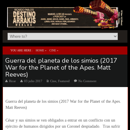
YOU ARE HERE :
HOME
»
CINE
»
Guerra del planeta de los simios (2017
GUERRA DEL PLANETA DE LOS SIMIOS (2017 WAR FOR THE PLANET OF THE APES.
War for the Planet of the Apes. Matt
MATT REEVES)
Reeves)
Ricar
03 julio 2017
Cine
,
Featured
No Comment
Guerra del planeta de los simios (2017 War for the Planet of the Apes.
Matt Reeves)
César y sus simios se ven obligados a entrar en un conflicto con un
ejército de humanos dirigidos por un Coronel despiadado. Tras sufrir