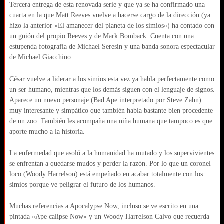
Tercera entrega de esta renovada serie y que ya se ha confirmado una
cuarta en la que Matt Reeves vuelve a hacerse cargo de la dirección (ya
hizo la anterior «El amanecer del planeta de los simios») ha contado con
un guión del propio Reeves y de Mark Bomback. Cuenta con una
estupenda fotografía de Michael Seresin y una banda sonora espectacular
de Michael Giacchino.
César vuelve a liderar a los simios esta vez ya habla perfectamente como
un ser humano, mientras que los demás siguen con el lenguaje de signos.
Aparece un nuevo personaje (Bad Ape interpretado por Steve Zahn)
muy interesante y simpático que también habla bastante bien procedente
de un zoo. También les acompaña una niña humana que tampoco es que
aporte mucho a la historia.
La enfermedad que asoló a la humanidad ha mutado y los supervivientes
se enfrentan a quedarse mudos y perder la razón. Por lo que un coronel
loco (Woody Harrelson) está empeñado en acabar totalmente con los
simios porque ve peligrar el futuro de los humanos.
Muchas referencias a Apocalypse Now, incluso se ve escrito en una
pintada «Ape calipse Now» y un Woody Harrelson Calvo que recuerda