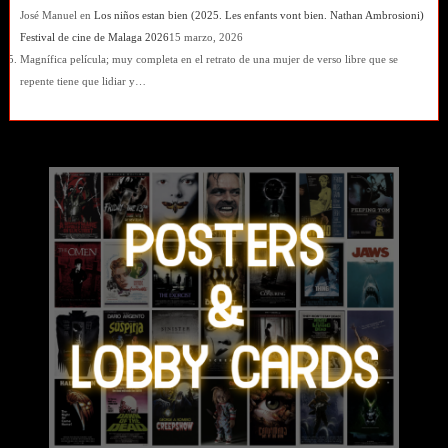
José Manuel
en
Los niños estan bien (2025. Les enfants vont bien. Nathan Ambrosioni)
Festival de cine de Malaga 2026
15 marzo, 2026
Magnífica película; muy completa en el retrato de una mujer de verso libre que se
repente tiene que lidiar y…