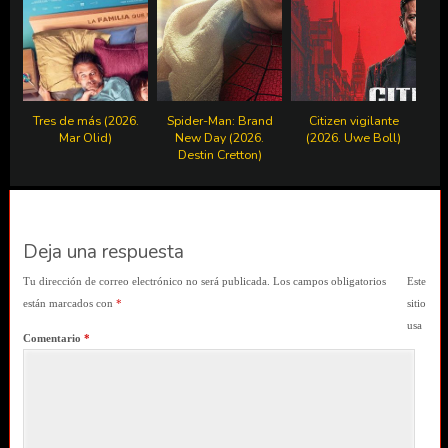
Tres de más (2026.
Spider-Man: Brand
Citizen vigilante
Mar Olid)
New Day (2026.
(2026. Uwe Boll)
Destin Cretton)
Deja una respuesta
Tu dirección de correo electrónico no será publicada.
Los campos obligatorios
Este
están marcados con
*
sitio
usa
Comentario
*