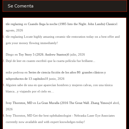
Se Comenta
tile reglazing
en
Cuando llega la noche (1985 Into the Night. John Landis) Classics
1
agosto, 2026
tile reglazing Locate highly amazing ceramic tile restoration today on a best offer and
gets your money flowing immediately!
Diego
en
Toy Story 5 (2026. Andrew Stanton)
6 julio, 2026
Dejé de leer en cuanto escribió que la cuarta película fue brillante...
mike pedrosa
en
Series de ciencia ficción de los años 80: grandes clásicos y
subproductos de 13 capítulos
18 junio, 2026
Alguien sabe de una en que aparecían hombres y mujeres calvas, con una túnica
blanca...y viajando por el cielo en…
Ivey Thornton, MD
en
La Gran Muralla (2016 The Great Wall. Zhang Yimou)
4 abril,
2026
Ivey Thornton, MD Get the best ophthalmologist - Nebraska Laser Eye Associates
currently now available and with expert knowledges today!