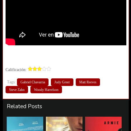
Calificación:
Tags:
Gabriel Chavarria
Judy Greer
Matt Reeves
Steve Zahn
Woody Harrelson
Related Posts