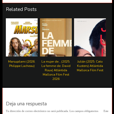
Related Posts
Marsupilami (2026.
La mujer de… (2025.
Julián (2025. Cato
Philippe Lacheau)
La femme de. David
Kusters) Atlántida
Roux) Atlántida
Mallorca Film Fest
Mallorca Film Fest
2026
Deja una respuesta
Tu dirección de correo electrónico no será publicada.
Los campos obligatorios
Este