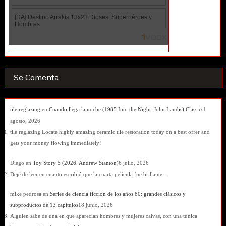
Se Comenta
tile reglazing
en
Cuando llega la noche (1985 Into the Night. John Landis) Classics
1
agosto, 2026
tile reglazing Locate highly amazing ceramic tile restoration today on a best offer and
gets your money flowing immediately!
Diego
en
Toy Story 5 (2026. Andrew Stanton)
6 julio, 2026
Dejé de leer en cuanto escribió que la cuarta película fue brillante...
mike pedrosa
en
Series de ciencia ficción de los años 80: grandes clásicos y
subproductos de 13 capítulos
18 junio, 2026
Alguien sabe de una en que aparecían hombres y mujeres calvas, con una túnica