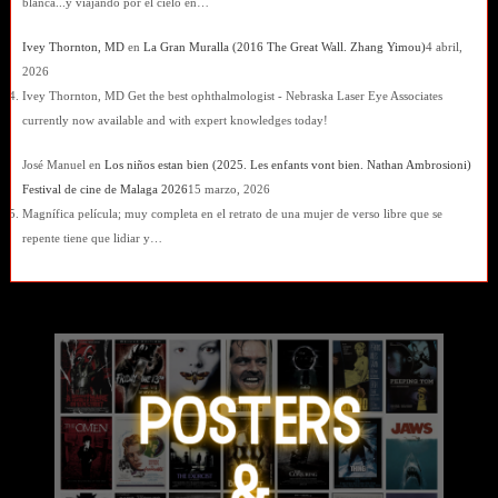
blanca...y viajando por el cielo en…
Ivey Thornton, MD
en
La Gran Muralla (2016 The Great Wall. Zhang Yimou)
4 abril,
2026
Ivey Thornton, MD Get the best ophthalmologist - Nebraska Laser Eye Associates
currently now available and with expert knowledges today!
José Manuel
en
Los niños estan bien (2025. Les enfants vont bien. Nathan Ambrosioni)
Festival de cine de Malaga 2026
15 marzo, 2026
Magnífica película; muy completa en el retrato de una mujer de verso libre que se
repente tiene que lidiar y…