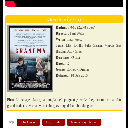
Grandma (2015)
Rating:
7.0/10 (2,278 votes)
Director:
Paul Weitz
Writer:
Paul Weitz
Stars:
Lily Tomlin, Julia Garner, Marcia Gay
Harden, Judy Greer
Runtime:
79 min
Rated:
R
Genre:
Comedy, Drama
Released:
18 Sep 2015
Plot:
A teenager facing an unplanned pregnancy seeks help from her acerbic
grandmother, a woman who is long estranged from her daughter.
Tags:
Julia Garner
Lily Tomlin
Marcia Gay Harden