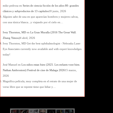
mike pedrosa
en
Series de ciencia ficción de los años 80: grandes
clásicos y subproductos de 13 capítulos
18 junio, 2026
Alguien sabe de una en que aparecían hombres y mujeres calvas,
con una túnica blanca...y viajando por el cielo en…
Ivey Thornton, MD
en
La Gran Muralla (2016 The Great Wall.
Zhang Yimou)
4 abril, 2026
Ivey Thornton, MD Get the best ophthalmologist - Nebraska Laser
Eye Associates currently now available and with expert knowledges
today!
José Manuel
en
Los niños estan bien (2025. Les enfants vont bien.
Nathan Ambrosioni) Festival de cine de Malaga 2026
15 marzo,
2026
Magnífica película; muy completa en el retrato de una mujer de
verso libre que se repente tiene que lidiar y…