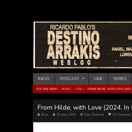
INICIO
PODCAST
CINE
SERIES
YOU ARE HERE :
HOME
»
CINE
»
FROM HILDE, WITH LOVE (2024.
From Hilde, with Love (2024. In
Ricar
26 junio 2025
Cine
,
Featured
No Comment