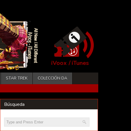
iVoox
/
iTunes
STAR TREK
COLECCIÓN DA
Búsqueda