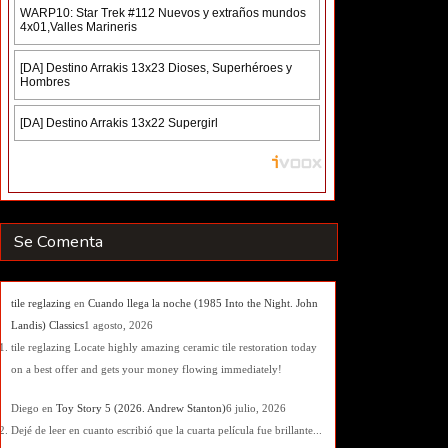
Se Comenta
tile reglazing
en
Cuando llega la noche (1985 Into the Night. John
Landis) Classics
1 agosto, 2026
tile reglazing Locate highly amazing ceramic tile restoration today
on a best offer and gets your money flowing immediately!
Diego
en
Toy Story 5 (2026. Andrew Stanton)
6 julio, 2026
Dejé de leer en cuanto escribió que la cuarta película fue brillante...