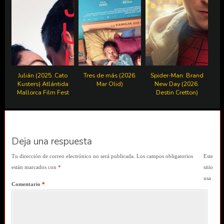
Julián (2025. Cato
Tres de más (2026.
Spider-Man: Brand
Kusters) Atlántida
Mar Olid)
New Day (2026.
Mallorca Film Fest
Destin Cretton)
Deja una respuesta
Tu dirección de correo electrónico no será publicada.
Los campos obligatorios
Este
están marcados con
*
sitio
usa
Comentario
*