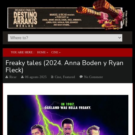
YOU ARE HERE :
HOME
»
CINE
»
Freaky tales (2024. Anna Boden y Ryan
FREAKY TALES (2024. ANNA BODEN Y RYAN FLECK)
Fleck)
Ricar
06 agosto 2025
Cine
,
Featured
No Comment