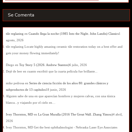
Se Comenta
tile reglazing
en
Cuando llega la noche (1985 Into the Night. John Landis) Classics
1
agosto, 2026
tile reglazing Locate highly amazing ceramic tile restoration today on a best offer and
gets your money flowing immediately!
Diego
en
Toy Story 5 (2026. Andrew Stanton)
6 julio, 2026
Dejé de leer en cuanto escribió que la cuarta película fue brillante...
mike pedrosa
en
Series de ciencia ficción de los años 80: grandes clásicos y
subproductos de 13 capítulos
18 junio, 2026
Alguien sabe de una en que aparecían hombres y mujeres calvas, con una túnica
blanca...y viajando por el cielo en…
Ivey Thornton, MD
en
La Gran Muralla (2016 The Great Wall. Zhang Yimou)
4 abril,
2026
Ivey Thornton, MD Get the best ophthalmologist - Nebraska Laser Eye Associates