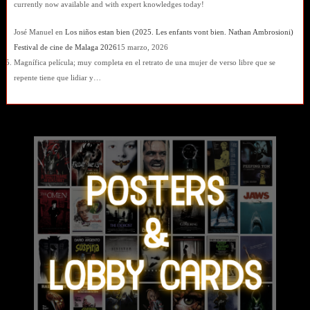
currently now available and with expert knowledges today!
José Manuel
en
Los niños estan bien (2025. Les enfants vont bien. Nathan Ambrosioni)
Festival de cine de Malaga 2026
15 marzo, 2026
Magnífica película; muy completa en el retrato de una mujer de verso libre que se
repente tiene que lidiar y…