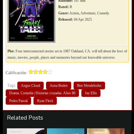
Runtime:
107 min
Rated:
R
Genre:
Action, Adventure, Comedy
Released:
04 Apr 2025
Plot:
Four interconnected stories set in 1987 Oakland, CA. will tell about the love of
music, movies, people, places and memories beyond our knowable universe.
Calificación:
Tags:
Angus Cloud
Anna Boden
Ben Mendelsohn
Drama. Comedia | Historias cruzadas. Años 80
Jay Ellis
Pedro Pascal
Ryan Fleck
Related Posts