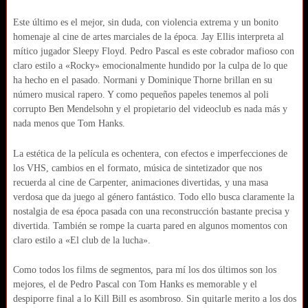
Este último es el mejor, sin duda, con violencia extrema y un bonito
homenaje al cine de artes marciales de la época. Jay Ellis interpreta al
mítico jugador Sleepy Floyd. Pedro Pascal es este cobrador mafioso con
claro estilo a «Rocky» emocionalmente hundido por la culpa de lo que
ha hecho en el pasado.
Normani y Dominique Thorne brillan en su
número musical rapero. Y como pequeños papeles tenemos al poli
corrupto Ben Mendelsohn y el propietario del videoclub es nada más y
nada menos que Tom Hanks.
La estética de la película es ochentera, con efectos e imperfecciones de
los VHS, cambios en el formato, música de sintetizador que nos
recuerda al cine de Carpenter, animaciones divertidas, y una masa
verdosa que da juego al género fantástico. Todo ello busca claramente la
nostalgia de esa época pasada con una reconstrucción bastante precisa y
divertida. También se rompe la cuarta pared en algunos momentos con
claro estilo a «El club de la lucha».
Como todos los films de segmentos, para mí los dos últimos son los
mejores, el de Pedro Pascal con Tom Hanks es memorable y el
despiporre final a lo Kill Bill es asombroso. Sin quitarle merito a los dos