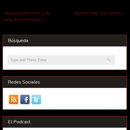
«
Mi querida ladrona (2024. La Pie
Borderline (2025. Jimmy Warden)
»
voleuse. Robert Guédiguian)
Búsqueda
Redes Sociales
El Podcast