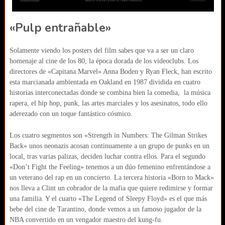
«Pulp entrañable»
Solamente viendo los posters del film sabes que va a ser un claro
homenaje al cine de los 80, la época dorada de los videoclubs. Los
directores de «Capitana Marvel» Anna Boden y Ryan Fleck, han escrito
esta marcianada ambientada en Oakland en 1987 dividida en cuatro
historias interconectadas donde se combina bien la comedia, la música
rapera, el hip hop, punk, las artes marciales y los asesinatos, todo ello
aderezado con un toque fantástico cósmico.
Los cuatro segmentos son
«Strength in Numbers: The Gilman Strikes
Back» unos neonazis acosan continuamente a un grupo de punks en un
local, tras varias palizas, deciden luchar contra ellos. Para el segundo
«Don’t Fight the Feeling» tenemos a un dúo femenino enfrentándose a
un veterano del rap en un concierto. La tercera historia «Born to Mack»
nos lleva a Clint un cobrador de la mafia que quiere redimirse y formar
una familia. Y el cuarto «The Legend of Sleepy Floyd» es el que más
bebe del cine de Tarantino, donde vemos a un famoso jugador de la
NBA convertido en un vengador maestro del kung-fu.