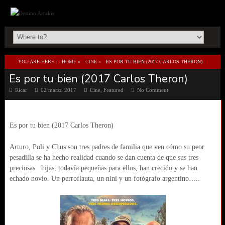
YOU ARE HERE :
HOME
»
CINE
»
ES POR TU BIEN (2017 CARLOS THERON)
Es por tu bien (2017 Carlos Theron)
Ricar
02 marzo 2017
Cine
,
Featured
No Comment
Es por tu bien (2017 Carlos Theron)
Arturo, Poli y Chus son tres padres de familia que ven cómo su peor
pesadilla se ha hecho realidad cuando se dan cuenta de que sus tres
preciosas hijas, todavía pequeñas para ellos, han crecido y se han
echado novio. Un perroflauta, un nini y un fotógrafo argentino…..