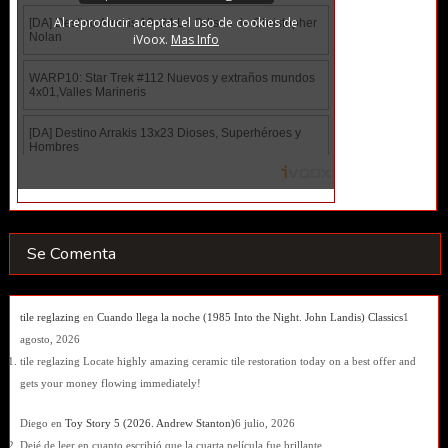
Se Comenta
tile reglazing
en
Cuando llega la noche (1985 Into the Night. John Landis) Classics
1
agosto, 2026
tile reglazing Locate highly amazing ceramic tile restoration today on a best offer and
gets your money flowing immediately!
Diego
en
Toy Story 5 (2026. Andrew Stanton)
6 julio, 2026
Dejé de leer en cuanto escribió que la cuarta película fue brillante...