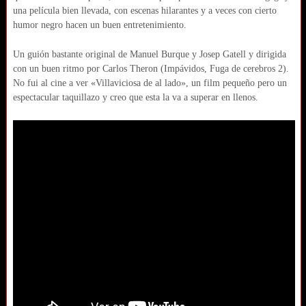
una película bien llevada, con escenas hilarantes y a veces con cierto
humor negro hacen un buen entretenimiento.
Un guión bastante original de Manuel Burque y Josep Gatell y dirigida
con un buen ritmo por Carlos Theron (Impávidos, Fuga de cerebros 2).
No fui al cine a ver «Villaviciosa de al lado», un film pequeño pero un
espectacular taquillazo y creo que esta la va a superar en llenos.