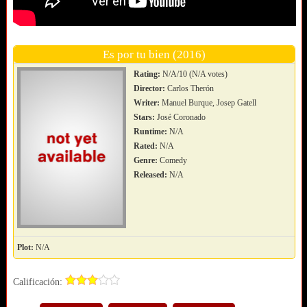
Es por tu bien (2016)
Rating:
N/A/10 (N/A votes)
Director:
Carlos Therón
Writer:
Manuel Burque, Josep Gatell
Stars:
José Coronado
Runtime:
N/A
Rated:
N/A
Genre:
Comedy
Released:
N/A
Plot:
N/A
Calificación: