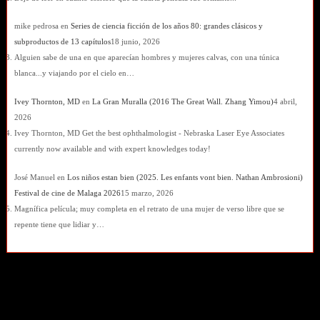
mike pedrosa
en
Series de ciencia ficción de los años 80: grandes clásicos y
subproductos de 13 capítulos
18 junio, 2026
Alguien sabe de una en que aparecían hombres y mujeres calvas, con una túnica
blanca...y viajando por el cielo en…
Ivey Thornton, MD
en
La Gran Muralla (2016 The Great Wall. Zhang Yimou)
4 abril,
2026
Ivey Thornton, MD Get the best ophthalmologist - Nebraska Laser Eye Associates
currently now available and with expert knowledges today!
José Manuel
en
Los niños estan bien (2025. Les enfants vont bien. Nathan Ambrosioni)
Festival de cine de Malaga 2026
15 marzo, 2026
Magnífica película; muy completa en el retrato de una mujer de verso libre que se
repente tiene que lidiar y…