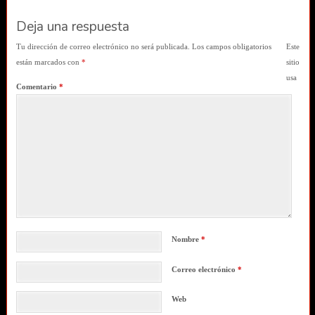
Deja una respuesta
Tu dirección de correo electrónico no será publicada.
Los campos obligatorios
Este
están marcados con
*
sitio
usa
Comentario
*
Nombre
*
Correo electrónico
*
Web