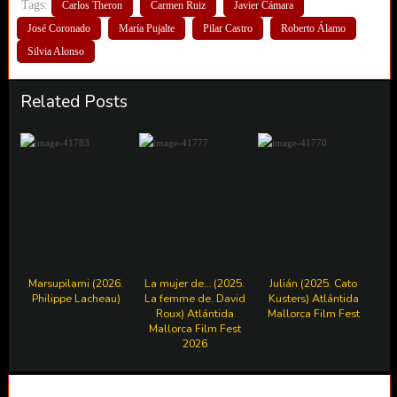
Tags:
Carlos Theron
Carmen Ruiz
Javier Cámara
José Coronado
María Pujalte
Pilar Castro
Roberto Álamo
Silvia Alonso
Related Posts
Marsupilami (2026.
La mujer de… (2025.
Julián (2025. Cato
Philippe Lacheau)
La femme de. David
Kusters) Atlántida
Roux) Atlántida
Mallorca Film Fest
Mallorca Film Fest
2026