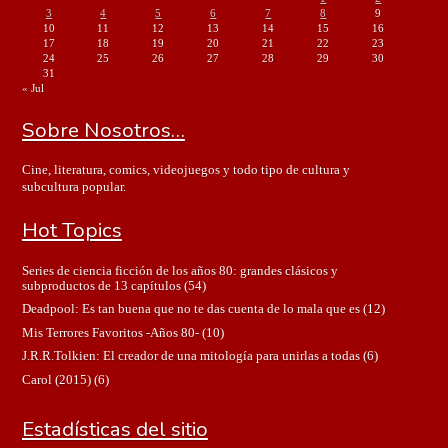
3
4
5
6
7
8
9
10
11
12
13
14
15
16
17
18
19
20
21
22
23
24
25
26
27
28
29
30
31
« Jul
Sobre Nosotros…
Cine, literatura, comics, videojuegos y todo tipo de cultura y
subcultura popular.
Hot Topics
Series de ciencia ficción de los años 80: grandes clásicos y
subproductos de 13 capítulos
(54)
Deadpool: Es tan buena que no te das cuenta de lo mala que es
(12)
Mis Terrores Favoritos -Años 80-
(10)
J.R.R.Tolkien: El creador de una mitología para unirlas a todas
(6)
Carol (2015)
(6)
Estadísticas del sitio