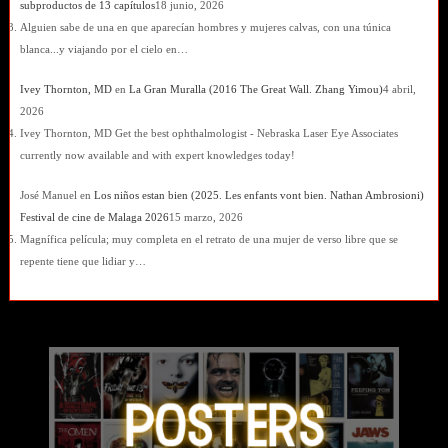
subproductos de 13 capítulos
18 junio, 2026
Alguien sabe de una en que aparecían hombres y mujeres calvas, con una túnica
blanca...y viajando por el cielo en…
Ivey Thornton, MD
en
La Gran Muralla (2016 The Great Wall. Zhang Yimou)
4 abril,
2026
Ivey Thornton, MD Get the best ophthalmologist - Nebraska Laser Eye Associates
currently now available and with expert knowledges today!
José Manuel
en
Los niños estan bien (2025. Les enfants vont bien. Nathan Ambrosioni)
Festival de cine de Malaga 2026
15 marzo, 2026
Magnífica película; muy completa en el retrato de una mujer de verso libre que se
repente tiene que lidiar y…