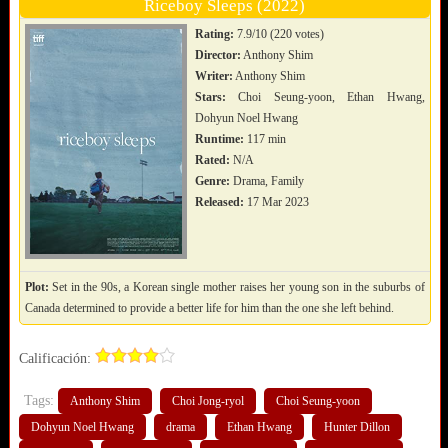
Riceboy Sleeps (2022)
Rating:
7.9/10 (220 votes)
Director:
Anthony Shim
Writer:
Anthony Shim
Stars:
Choi Seung-yoon, Ethan Hwang,
Dohyun Noel Hwang
Runtime:
117 min
Rated:
N/A
Genre:
Drama, Family
Released:
17 Mar 2023
Plot:
Set in the 90s, a Korean single mother raises her young son in the suburbs of
Canada determined to provide a better life for him than the one she left behind.
Calificación:
Tags:
Anthony Shim
Choi Jong-ryol
Choi Seung-yoon
Dohyun Noel Hwang
drama
Ethan Hwang
Hunter Dillon