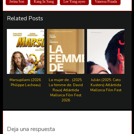
Jerina Son
Kang In Sung
Lee Yong-nyeo
Vanessa Przada
Related Posts
Marsupilami (2026.
La mujer de… (2025.
Julián (2025. Cato
Philippe Lacheau)
La femme de. David
Kusters) Atlántida
Roux) Atlántida
Mallorca Film Fest
Mallorca Film Fest
2026
Deja una respuesta