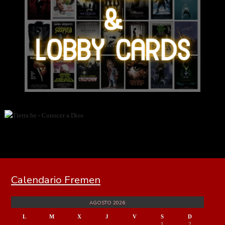
Calendario Fremen
AGOSTO 2026
L
M
X
J
V
S
D
1
2