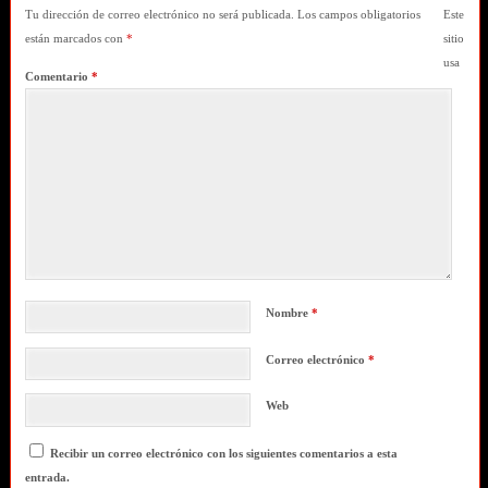
Tu dirección de correo electrónico no será publicada.
Los campos obligatorios
Este
están marcados con
*
sitio
usa
Comentario
*
Nombre
*
Correo electrónico
*
Web
Recibir un correo electrónico con los siguientes comentarios a esta
entrada.