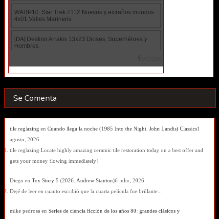
Se Comenta
tile reglazing
en
Cuando llega la noche (1985 Into the Night. John Landis) Classics
1
agosto, 2026
tile reglazing Locate highly amazing ceramic tile restoration today on a best offer and
gets your money flowing immediately!
Diego
en
Toy Story 5 (2026. Andrew Stanton)
6 julio, 2026
Dejé de leer en cuanto escribió que la cuarta película fue brillante...
mike pedrosa
en
Series de ciencia ficción de los años 80: grandes clásicos y