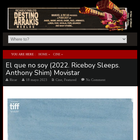
YOU ARE HERE :
HOME
»
CINE
»
El que no soy (2022. Riceboy Sleeps.
EL QUE NO SOY (2022. RICEBOY SLEEPS. ANTHONY SHIM) MOVISTAR
Anthony Shim) Movistar
Ricar
18 mayo 2023
Cine
,
Featured
No Comment