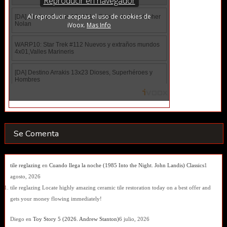
Se Comenta
tile reglazing
en
Cuando llega la noche (1985 Into the Night. John Landis) Classics
1
agosto, 2026
tile reglazing Locate highly amazing ceramic tile restoration today on a best offer and
gets your money flowing immediately!
Diego
en
Toy Story 5 (2026. Andrew Stanton)
6 julio, 2026