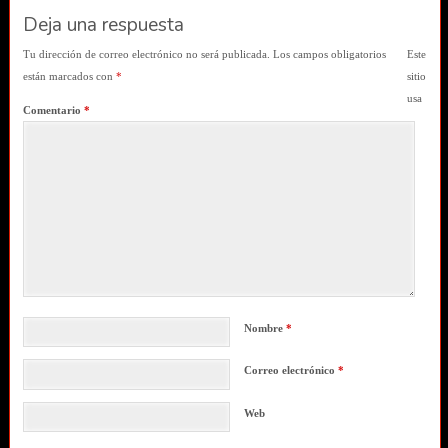
Deja una respuesta
Tu dirección de correo electrónico no será publicada.
Los campos obligatorios
Este
están marcados con
*
sitio
usa
Comentario
*
Nombre
*
Correo electrónico
*
Web