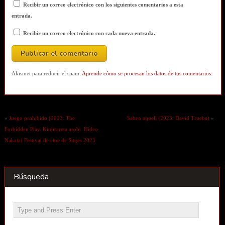
Recibir un correo electrónico con los siguientes comentarios a esta
entrada.
Recibir un correo electrónico con cada nueva entrada.
Akismet para reducir el spam.
Aprende cómo se procesan los datos de tus comentarios.
«
Juego prohibido (2023. The
Saben aquell (2023. David Trueba)
»
Forbidden Play. Kinjirareta asobi. Hideo
Nakata) Festival de cine de Sitges 2023
Búsqueda