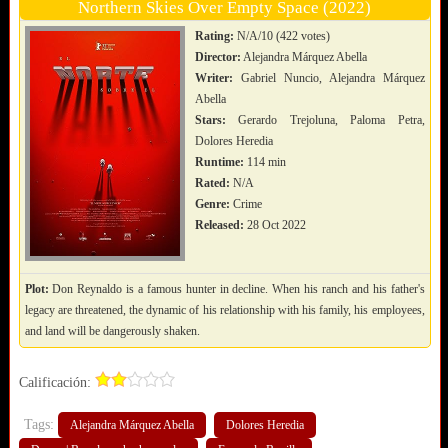
Northern Skies Over Empty Space (2022)
Rating:
N/A/10 (422 votes)
Director:
Alejandra Márquez Abella
Writer:
Gabriel Nuncio, Alejandra Márquez
Abella
Stars:
Gerardo Trejoluna, Paloma Petra,
Dolores Heredia
Runtime:
114 min
Rated:
N/A
Genre:
Crime
Released:
28 Oct 2022
Plot:
Don Reynaldo is a famous hunter in decline. When his ranch and his father's
legacy are threatened, the dynamic of his relationship with his family, his employees,
and land will be dangerously shaken.
Calificación:
Tags:
Alejandra Márquez Abella
Dolores Heredia