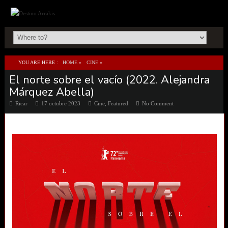
YOU ARE HERE :
HOME
»
CINE
»
El norte sobre el vacío (2022. Alejandra
EL NORTE SOBRE EL VACÍO (2022. ALEJANDRA MÁRQUEZ ABELLA)
Márquez Abella)
Ricar
17 octubre 2023
Cine
,
Featured
No Comment