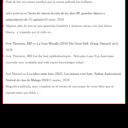
Dejé de leer en cuanto escribió que la cuarta película fue brillante...
mike pedrosa
en
Series de ciencia ficción de los años 80: grandes clásicos y
subproductos de 13 capítulos
18 junio, 2026
Alguien sabe de una en que aparecían hombres y mujeres calvas, con una túnica
blanca...y viajando por el cielo en…
Ivey Thornton, MD
en
La Gran Muralla (2016 The Great Wall. Zhang Yimou)
4 abril,
2026
Ivey Thornton, MD Get the best ophthalmologist - Nebraska Laser Eye Associates
currently now available and with expert knowledges today!
José Manuel
en
Los niños estan bien (2025. Les enfants vont bien. Nathan Ambrosioni)
Festival de cine de Malaga 2026
15 marzo, 2026
Magnífica película; muy completa en el retrato de una mujer de verso libre que se
repente tiene que lidiar y…