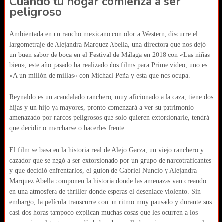
Cuando tu hogar comienza a ser
peligroso
Ambientada en un rancho mexicano con olor a Western, discurre el
largometraje de Alejandra Marquez Abella, una directora que nos dejó
un buen sabor de boca en el Festival de Málaga en 2018 con «Las niñas
bien», este año pasado ha realizado dos films para Prime video, uno es
«A un millón de millas» con Michael Peña y esta que nos ocupa.
Reynaldo es un acaudalado ranchero, muy aficionado a la caza, tiene dos
hijas y un hijo ya mayores, pronto comenzará a ver su patrimonio
amenazado por narcos peligrosos que solo quieren extorsionarle, tendrá
que decidir o marcharse o hacerles frente.
El film se basa en la historia real de Alejo Garza, un viejo ranchero y
cazador que se negó a ser extorsionado por un grupo de narcotraficantes
y que decidió enfrentarlos, el guion de Gabriel Nuncio y Alejandra
Marquez Abella componen la historia donde las amenazas van creando
en una atmosfera de thriller donde esperas el desenlace violento. Sin
embargo, la película transcurre con un ritmo muy pausado y durante sus
casi dos horas tampoco explican muchas cosas que les ocurren a los