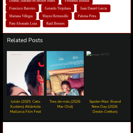
Drama | Basado en hechos reales
Fernando Bonilla
Francisco Barreiro
Gerardo Trejoluna
Juan Daniel Garcia
Mariana Villegas
Mayra Hermosillo
Paloma Petra
Pato Alvarado Loza
Raúl Briones
Related Posts
Julián (2025. Cato
Tres de más (2026.
Spider-Man: Brand
Kusters) Atlántida
Mar Olid)
New Day (2026.
Mallorca Film Fest
Destin Cretton)