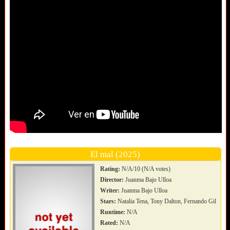
El mal (2025)
Rating:
N/A/10 (N/A votes)
Director:
Juanma Bajo Ulloa
Writer:
Juanma Bajo Ulloa
Stars:
Natalia Tena, Tony Dalton, Fernando Gil
Runtime:
N/A
Rated:
N/A