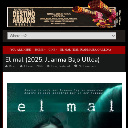
YOU ARE HERE :
HOME
»
CINE
»
EL MAL (2025. JUANMA BAJO ULLOA)
El mal (2025. Juanma Bajo Ulloa)
Ricar
11 enero 2026
Cine
,
Featured
No Comment