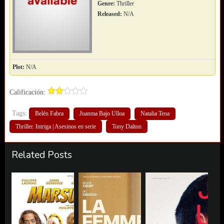
Genre:
Thriller
Released:
N/A
Plot:
N/A
Calificación:
Tags:
Belén Fabra
Juanma Bajo Ulloa
Natalia Tena
Thriller. Intriga | Asesinos en serie
Tony Dalton
Related Posts