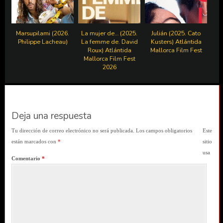
Marsupilami (2026.
La mujer de… (2025.
Julián (2025. Cato
Philippe Lacheau)
La femme de. David
Kusters) Atlántida
Roux) Atlántida
Mallorca Film Fest
Mallorca Film Fest
2026
Deja una respuesta
Tu dirección de correo electrónico no será publicada.
Los campos obligatorios
Este
están marcados con
*
sitio
usa
Comentario
*