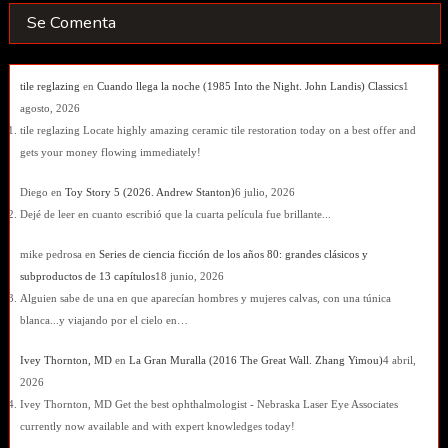
Se Comenta
tile reglazing
en
Cuando llega la noche (1985 Into the Night. John Landis) Classics
1
agosto, 2026
tile reglazing Locate highly amazing ceramic tile restoration today on a best offer and
gets your money flowing immediately!
Diego
en
Toy Story 5 (2026. Andrew Stanton)
6 julio, 2026
Dejé de leer en cuanto escribió que la cuarta película fue brillante...
mike pedrosa
en
Series de ciencia ficción de los años 80: grandes clásicos y
subproductos de 13 capítulos
18 junio, 2026
Alguien sabe de una en que aparecían hombres y mujeres calvas, con una túnica
blanca...y viajando por el cielo en…
Ivey Thornton, MD
en
La Gran Muralla (2016 The Great Wall. Zhang Yimou)
4 abril,
2026
Ivey Thornton, MD Get the best ophthalmologist - Nebraska Laser Eye Associates
currently now available and with expert knowledges today!