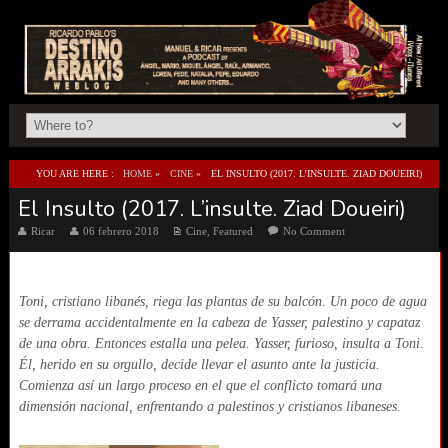
YOU ARE HERE :
HOME
»
CINE
»
EL INSULTO (2017. L’INSULTE. ZIAD DOUEIRI)
El Insulto (2017. L’insulte. Ziad Doueiri)
Ricar
06 febrero 2018
Cine
,
Featured
No Comment
Toni, cristiano libanés, riega las plantas de su balcón. Un poco de agua
se derrama accidentalmente en la cabeza de Yasser, palestino y capataz
de una obra. Entonces estalla una pelea. Yasser, furioso, insulta a Toni.
Él, herido en su orgullo, decide llevar el asunto ante la justicia.
Comienza así un largo proceso en el que el conflicto tomará una
dimensión nacional, enfrentando a palestinos y cristianos libaneses.