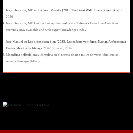
Ivey Thornton, MD
en
La Gran Muralla (2016 The Great Wall. Zhang Yimou)
4 abril,
2026
Ivey Thornton, MD Get the best ophthalmologist - Nebraska Laser Eye Associates
currently now available and with expert knowledges today!
José Manuel
en
Los niños estan bien (2025. Les enfants vont bien. Nathan Ambrosioni)
Festival de cine de Malaga 2026
15 marzo, 2026
Magnífica película; muy completa en el retrato de una mujer de verso libre que se
repente tiene que lidiar y…