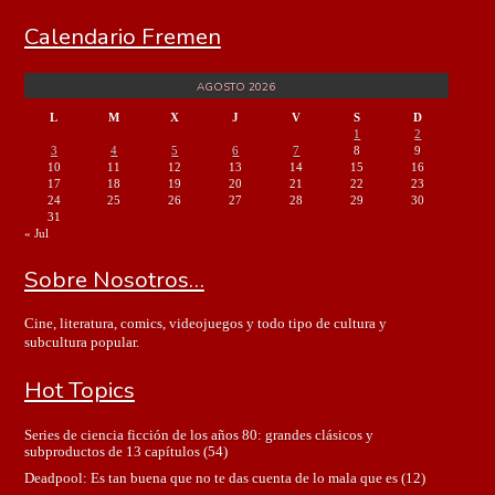
Calendario Fremen
AGOSTO 2026
L
M
X
J
V
S
D
1
2
3
4
5
6
7
8
9
10
11
12
13
14
15
16
17
18
19
20
21
22
23
24
25
26
27
28
29
30
31
« Jul
Sobre Nosotros…
Cine, literatura, comics, videojuegos y todo tipo de cultura y
subcultura popular.
Hot Topics
Series de ciencia ficción de los años 80: grandes clásicos y
subproductos de 13 capítulos
(54)
Deadpool: Es tan buena que no te das cuenta de lo mala que es
(12)