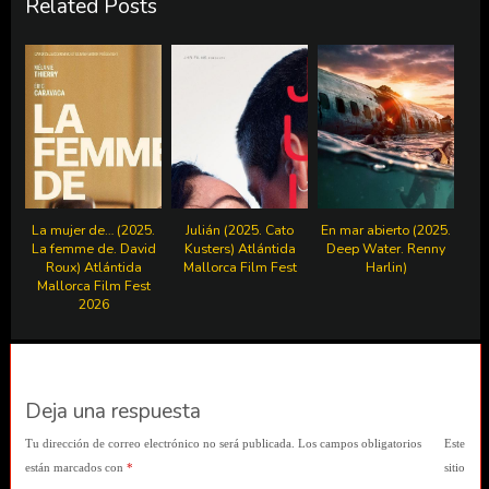
Related Posts
La mujer de… (2025.
Julián (2025. Cato
En mar abierto (2025.
La femme de. David
Kusters) Atlántida
Deep Water. Renny
Roux) Atlántida
Mallorca Film Fest
Harlin)
Mallorca Film Fest
2026
Deja una respuesta
Tu dirección de correo electrónico no será publicada.
Los campos obligatorios
Este
están marcados con
*
sitio