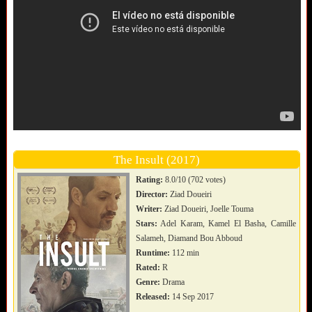
The Insult (2017)
Rating:
8.0/10 (702 votes)
Director:
Ziad Doueiri
Writer:
Ziad Doueiri, Joelle Touma
Stars:
Adel Karam, Kamel El Basha, Camille
Salameh, Diamand Bou Abboud
Runtime:
112 min
Rated:
R
Genre:
Drama
Released:
14 Sep 2017