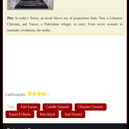
Plot:
In today's Beirut, an insult blown out of proportions finds Toni, a Lebanese
Christian, and Yasser, a Palestinian refugee, in court. From secret wounds to
traumatic revelations, the media ...
Calificación:
Tags:
Adel Karam
Camille Salameh
Christine Choueiri
Kamel El Basha
Rita Hayek
Ziad Doueiri