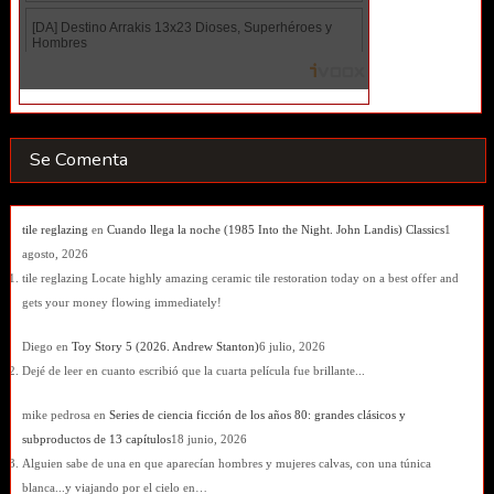
Se Comenta
tile reglazing
en
Cuando llega la noche (1985 Into the Night. John Landis) Classics
1
agosto, 2026
tile reglazing Locate highly amazing ceramic tile restoration today on a best offer and
gets your money flowing immediately!
Diego
en
Toy Story 5 (2026. Andrew Stanton)
6 julio, 2026
Dejé de leer en cuanto escribió que la cuarta película fue brillante...
mike pedrosa
en
Series de ciencia ficción de los años 80: grandes clásicos y
subproductos de 13 capítulos
18 junio, 2026
Alguien sabe de una en que aparecían hombres y mujeres calvas, con una túnica
blanca...y viajando por el cielo en…