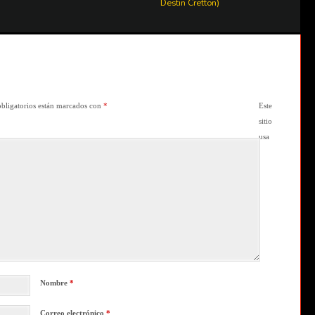
Destin Cretton)
bligatorios están marcados con
*
Este
sitio
usa
Nombre
*
Correo electrónico
*