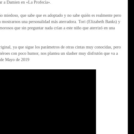
rdar a Damien en «La Profecía».
ño miedoso, que sabe que es adoptado y no sabe quién es realmente pero
a mostrarnos una personalidad más aterradora. Tori (Elizabeth Banks) y
orosos que sin preguntar nada crían a este niño que aterrizó en una
riginal, ya que sigue los parámetros de otras cintas muy conocidas, pero
erhéroes con poco humor, nos plantea un slasher muy disfrutón que va a
4 de Mayo de 2019