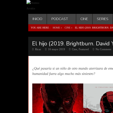
INICIO
PODCAST
CINE
SERIES
YOU ARE HERE :
HOME
»
CINE
»
EL HIJO (2019. BRIGHTBURN. 
El hijo (2019. Brightburn. David
Ricar
16 mayo 2019
Cine
,
Featured
No Comment
¿Qué pasaría si un niño de otro mundo aterrizara de emer
humanidad fuera algo mucho más siniestro?