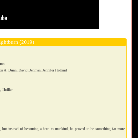
ightburn (2019)
unn
son A. Dunn, David Denman, Jennifer Holland
 Thriller
, but instead of becoming a hero to mankind, he proved to be something far more