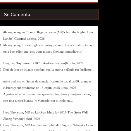
Se Comenta
tile reglazing
en
Cuando llega la noche (1985 Into the Night. John
Landis) Classics
1 agosto, 2026
tile reglazing Locate highly amazing ceramic tile restoration today
on a best offer and gets your money flowing immediately!
Diego
en
Toy Story 5 (2026. Andrew Stanton)
6 julio, 2026
Dejé de leer en cuanto escribió que la cuarta película fue brillante...
mike pedrosa
en
Series de ciencia ficción de los años 80: grandes
clásicos y subproductos de 13 capítulos
18 junio, 2026
Alguien sabe de una en que aparecían hombres y mujeres calvas,
con una túnica blanca...y viajando por el cielo en…
Ivey Thornton, MD
en
La Gran Muralla (2016 The Great Wall.
Zhang Yimou)
4 abril, 2026
Ivey Thornton, MD Get the best ophthalmologist - Nebraska Laser