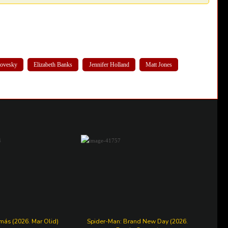
rovesky
Elizabeth Banks
Jennifer Holland
Matt Jones
más (2026. Mar Olid)
Spider-Man: Brand New Day (2026.