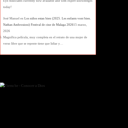
Eye Associates currently now available and with expert knowledges
today!
José Manuel
en
Los niños estan bien (2025. Les enfants vont bien.
Nathan Ambrosioni) Festival de cine de Malaga 2026
15 marzo,
2026
Magnífica película; muy completa en el retrato de una mujer de
verso libre que se repente tiene que lidiar y…