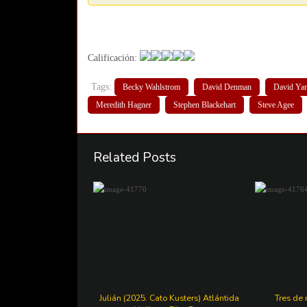
Calificación:
Tags:
Becky Wahlstrom
David Denman
David Ya
Meredith Hagner
Stephen Blackehart
Steve Agee
Related Posts
Julián (2025. Cato Kusters) Atlántida
Tres de 