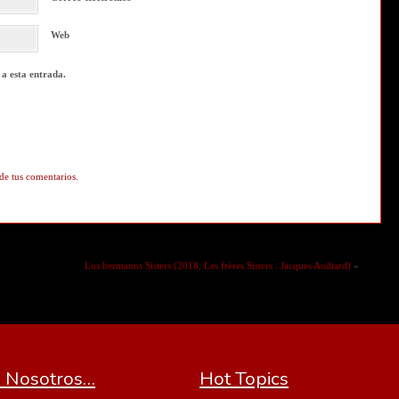
Web
 a esta entrada.
de tus comentarios.
Los hermanos Sisters (2018. Les frères Sisters . Jacques Audiard)
»
 Nosotros…
Hot Topics