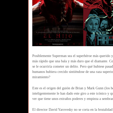
Posiblemente Superman sea el superhéroe más querido y 
más rápido que una bala y más duro que el diamante. Co
se le ocurriría cometer un delito. Pero qué hubiese pasad
humanos hubiera crecido sintiéndose de una raza superio
miramiento?
Este es el origen del guión de Brian y Mark Gunn (los 
inteligentemente le han dado este giro a este icónico y
ver que tiene unos extraños poderes y empieza a sembrar
El director David Yarovesky no se corta en la brutalidad e