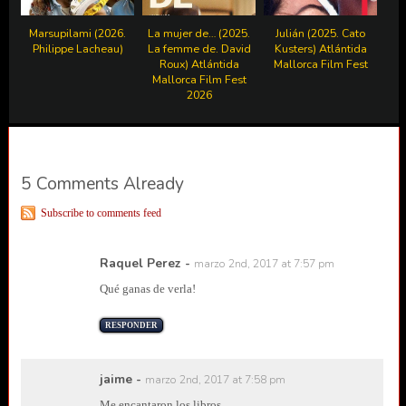
Marsupilami (2026.
La mujer de… (2025.
Julián (2025. Cato
Philippe Lacheau)
La femme de. David
Kusters) Atlántida
Roux) Atlántida
Mallorca Film Fest
Mallorca Film Fest
2026
5 Comments Already
Subscribe to comments feed
Raquel Perez
-
marzo 2nd, 2017 at 7:57 pm
Qué ganas de verla!
RESPONDER
jaime
-
marzo 2nd, 2017 at 7:58 pm
Me encantaron los libros