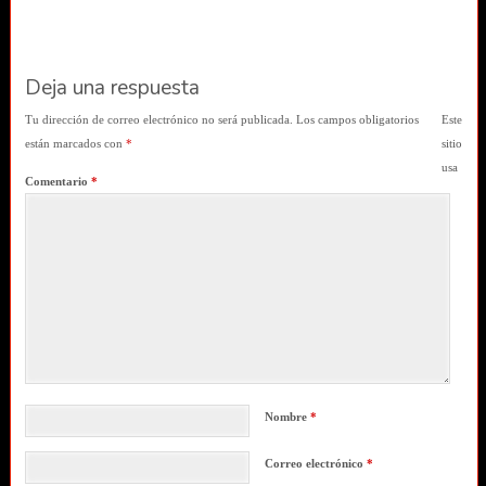
Deja una respuesta
Tu dirección de correo electrónico no será publicada.
Los campos obligatorios
Este
están marcados con
*
sitio
usa
Comentario
*
Nombre
*
Correo electrónico
*