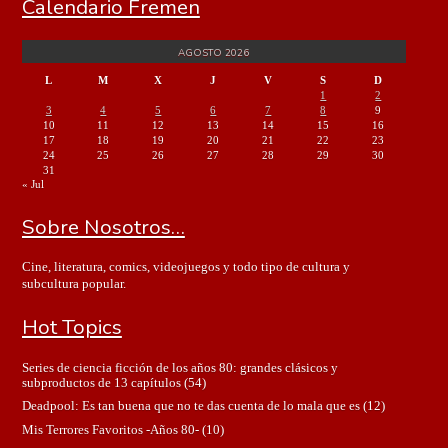
Calendario Fremen
AGOSTO 2026
L
M
X
J
V
S
D
1
2
3
4
5
6
7
8
9
10
11
12
13
14
15
16
17
18
19
20
21
22
23
24
25
26
27
28
29
30
31
« Jul
Sobre Nosotros…
Cine, literatura, comics, videojuegos y todo tipo de cultura y
subcultura popular.
Hot Topics
Series de ciencia ficción de los años 80: grandes clásicos y
subproductos de 13 capítulos
(54)
Deadpool: Es tan buena que no te das cuenta de lo mala que es
(12)
Mis Terrores Favoritos -Años 80-
(10)