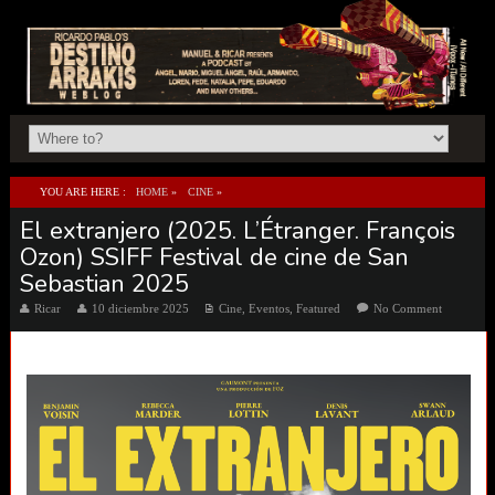
YOU ARE HERE :
HOME
»
CINE
»
El extranjero (2025. L’Étranger. François
EL EXTRANJERO (2025. L’ÉTRANGER. FRANÇOIS OZON) SSIFF FESTIVAL DE CINE DE
Ozon) SSIFF Festival de cine de San
SAN SEBASTIAN 2025
Sebastian 2025
Ricar
10 diciembre 2025
Cine
,
Eventos
,
Featured
No Comment