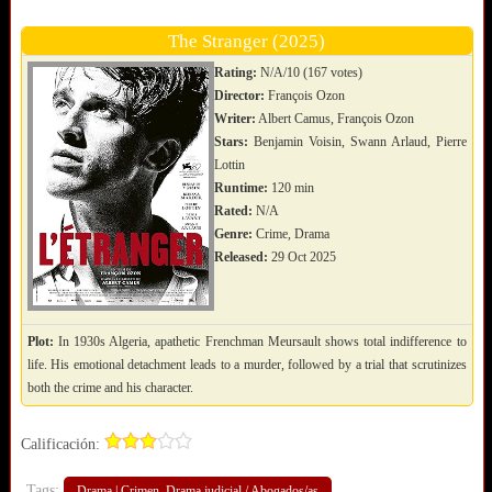
The Stranger (2025)
Rating:
N/A/10 (167 votes)
Director:
François Ozon
Writer:
Albert Camus, François Ozon
Stars:
Benjamin Voisin, Swann Arlaud, Pierre
Lottin
Runtime:
120 min
Rated:
N/A
Genre:
Crime, Drama
Released:
29 Oct 2025
Plot:
In 1930s Algeria, apathetic Frenchman Meursault shows total indifference to
life. His emotional detachment leads to a murder, followed by a trial that scrutinizes
both the crime and his character.
Calificación:
Tags:
Drama | Crimen. Drama judicial / Abogados/as