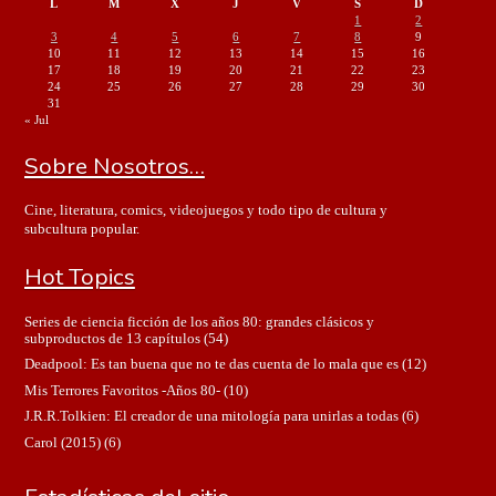
L
M
X
J
V
S
D
1
2
3
4
5
6
7
8
9
10
11
12
13
14
15
16
17
18
19
20
21
22
23
24
25
26
27
28
29
30
31
« Jul
Sobre Nosotros…
Cine, literatura, comics, videojuegos y todo tipo de cultura y
subcultura popular.
Hot Topics
Series de ciencia ficción de los años 80: grandes clásicos y
subproductos de 13 capítulos
(54)
Deadpool: Es tan buena que no te das cuenta de lo mala que es
(12)
Mis Terrores Favoritos -Años 80-
(10)
J.R.R.Tolkien: El creador de una mitología para unirlas a todas
(6)
Carol (2015)
(6)