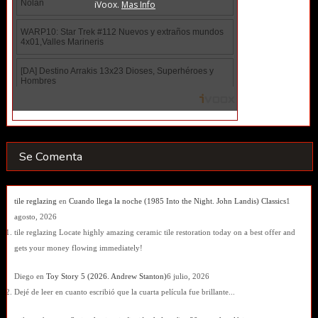
Se Comenta
tile reglazing
en
Cuando llega la noche (1985 Into the Night. John Landis) Classics
1
agosto, 2026
tile reglazing Locate highly amazing ceramic tile restoration today on a best offer and
gets your money flowing immediately!
Diego
en
Toy Story 5 (2026. Andrew Stanton)
6 julio, 2026
Dejé de leer en cuanto escribió que la cuarta película fue brillante...