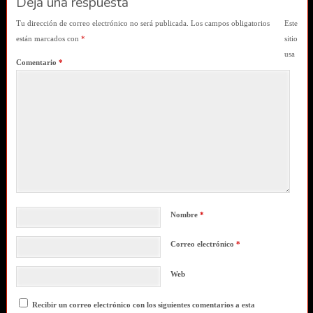
Deja una respuesta
Tu dirección de correo electrónico no será publicada.
Los campos obligatorios
Este
están marcados con
*
sitio
usa
Comentario
*
Nombre
*
Correo electrónico
*
Web
Recibir un correo electrónico con los siguientes comentarios a esta