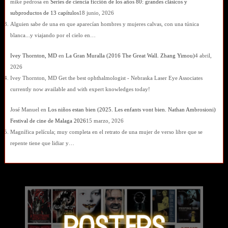
mike pedrosa
en
Series de ciencia ficción de los años 80: grandes clásicos y
subproductos de 13 capítulos
18 junio, 2026
Alguien sabe de una en que aparecían hombres y mujeres calvas, con una túnica
blanca...y viajando por el cielo en…
Ivey Thornton, MD
en
La Gran Muralla (2016 The Great Wall. Zhang Yimou)
4 abril,
2026
Ivey Thornton, MD Get the best ophthalmologist - Nebraska Laser Eye Associates
currently now available and with expert knowledges today!
José Manuel
en
Los niños estan bien (2025. Les enfants vont bien. Nathan Ambrosioni)
Festival de cine de Malaga 2026
15 marzo, 2026
Magnífica película; muy completa en el retrato de una mujer de verso libre que se
repente tiene que lidiar y…