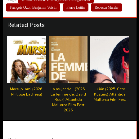
François Ozon Benjamin Voisin
Pierre Lottin
Rebecca Marder
Related Posts
Marsupilami (2026.
La mujer de… (2025.
Julián (2025. Cato
Philippe Lacheau)
La femme de. David
Kusters) Atlántida
Roux) Atlántida
Mallorca Film Fest
Mallorca Film Fest
2026