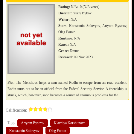
Rating:
N/A/10 (N/A votes)
Director:
Yuriy Bykov
Writer:
N/A
Stars:
Konstantin Solovyov, Artyom Bystrov,
Oleg Fomin
Runtime:
N/A
Rated:
N/A
Genre:
Drama
Released:
09 Nov 2023
Plot:
The Menshovs helps a man named Rodin to escape from an road accident.
Rodin turns out to be an official from the Federal Security Service. A friendship is
struck, which, however, soon becomes a source of enormous problems for the ...
Calificación:
Tags:
Artyom Bystrov
Klavdiya Korshunova
Konstantin Solovyov
Oleg Fomin