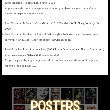
subproductos de 13 capítulos
18 junio, 2026
Alguien sabe de una en que aparecían hombres y mujeres calvas, con una túnica
blanca...y viajando por el cielo en…
Ivey Thornton, MD
en
La Gran Muralla (2016 The Great Wall. Zhang Yimou)
4 abril,
2026
Ivey Thornton, MD Get the best ophthalmologist - Nebraska Laser Eye Associates
currently now available and with expert knowledges today!
José Manuel
en
Los niños estan bien (2025. Les enfants vont bien. Nathan Ambrosioni)
Festival de cine de Malaga 2026
15 marzo, 2026
Magnífica película; muy completa en el retrato de una mujer de verso libre que se
repente tiene que lidiar y…