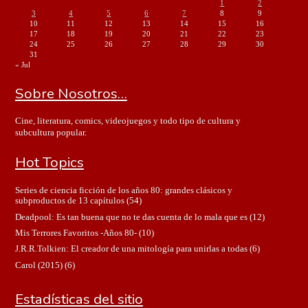
1
2
3
4
5
6
7
8
9
10
11
12
13
14
15
16
17
18
19
20
21
22
23
24
25
26
27
28
29
30
31
« Jul
Sobre Nosotros…
Cine, literatura, comics, videojuegos y todo tipo de cultura y
subcultura popular.
Hot Topics
Series de ciencia ficción de los años 80: grandes clásicos y
subproductos de 13 capítulos
(54)
Deadpool: Es tan buena que no te das cuenta de lo mala que es
(12)
Mis Terrores Favoritos -Años 80-
(10)
J.R.R.Tolkien: El creador de una mitología para unirlas a todas
(6)
Carol (2015)
(6)
Estadísticas del sitio