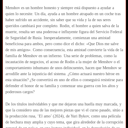
Menshov es un hombre honesto y siempre está dispuesto a ayudar a
quien lo necesite. Un día, ayuda a un hombre atrapado en un coche tras
haber sufrido un accidente, sin saber que su vida y la de sus seres
queridos cambiará por completo. Rodin, el hombre a quien salva de la
muerte, resulta ser una poderosa e influyente figura del Servicio Federal
de Seguridad de Rusia. Inesperadamente, comienzan una amistad
beneficiosa para ambos, pero como dice el dicho: «Que Dios me salve
de mis amigos». Como consecuencia, esta amistad convierte la vida de la
familia de Menshov en un infierno. Una serie de problemas, como la
incautación de negocios, el acoso de Rodin a la mujer de Menshov o el
comportamiento inhumano de unos delincuentes, hacen que Menshov se
arrodille ante la injusticia del sistema. ¿Cómo actuará nuestro héroe en
esta situación? ¿Se convertirá en uno de ellos o conseguirá resistirse para
defender el honor de su familia y comenzar una guerra con los altos y
poderosos cargos?
De los títulos inolvidables y que me dejaron una huella muy marcada, y
que la considero una de las mejores piezas que vi el curso pasado, sitúo a
la producción rusa, ‘El amo’ (2024), de Yuri Bykov, como una película
de hechura muy amplia y cuyo tema, que gira alrededor de la corrupción