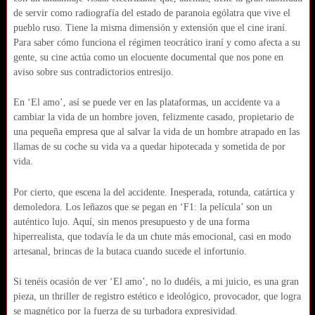
de servir como radiografía del estado de paranoia ególatra que vive el
pueblo ruso. Tiene la misma dimensión y extensión que el cine iraní.
Para saber cómo funciona el régimen teocrático iraní y como afecta a su
gente, su cine actúa como un elocuente documental que nos pone en
aviso sobre sus contradictorios entresijo.
En ‘El amo’, así se puede ver en las plataformas, un accidente va a
cambiar la vida de un hombre joven, felizmente casado, propietario de
una pequeña empresa que al salvar la vida de un hombre atrapado en las
llamas de su coche su vida va a quedar hipotecada y sometida de por
vida.
Por cierto, que escena la del accidente. Inesperada, rotunda, catártica y
demoledora. Los leñazos que se pegan en ‘F1: la película’ son un
auténtico lujo. Aquí, sin menos presupuesto y de una forma
hiperrealista, que todavía le da un chute más emocional, casi en modo
artesanal, brincas de la butaca cuando sucede el infortunio.
Si tenéis ocasión de ver ‘El amo’, no lo dudéis, a mi juicio, es una gran
pieza, un thriller de registro estético e ideológico, provocador, que logra
se magnético por la fuerza de su turbadora expresividad.