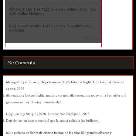
Se Comenta
tile reglazing
en
Cuando llega la noche (1985 Into the Night. John Landis) Classics
1
agosto, 2026
tile reglazing Locate highly amazing ceramic tile restoration today on a best offer and
gets your money flowing immediately!
Diego
en
Toy Story 5 (2026. Andrew Stanton)
6 julio, 2026
Dejé de leer en cuanto escribió que la cuarta película fue brillante...
mike pedrosa
en
Series de ciencia ficción de los años 80: grandes clásicos y