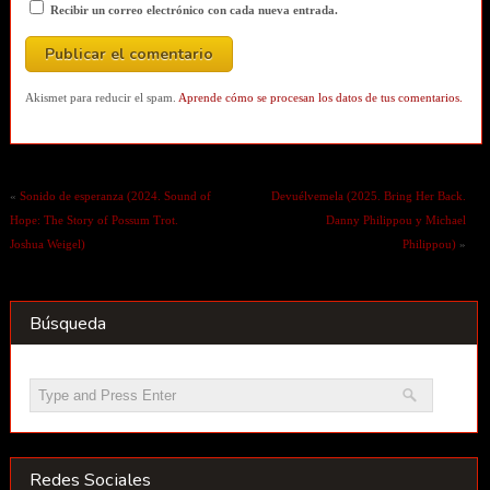
Recibir un correo electrónico con cada nueva entrada.
Akismet para reducir el spam.
Aprende cómo se procesan los datos de tus comentarios.
«
Sonido de esperanza (2024. Sound of
Devuélvemela (2025. Bring Her Back.
Hope: The Story of Possum Trot.
Danny Philippou y Michael
Joshua Weigel)
Philippou)
»
Búsqueda
Redes Sociales