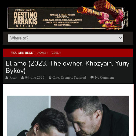
YOU ARE HERE :
HOME
»
CINE
»
El amo (2023. The owner. Khozyain. Yuriy
EL AMO (2023. THE OWNER. KHOZYAIN. YURIY BYKOV)
Bykov)
Ricar
04 julio 2025
Cine
,
Eventos
,
Featured
No Comment