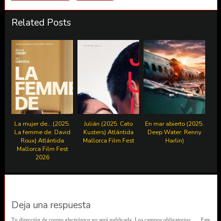
Related Posts
La mujer de… (2025.
Julián (2025. Cato
En mar abierto (2025.
La femme de. David
Kusters) Atlántida
Deep Water. Renny
Roux) Atlántida
Mallorca Film Fest
Harlin)
Mallorca Film Fest
2026
Deja una respuesta
Tu dirección de correo electrónico no será publicada.
Los campos obligatorios
Este