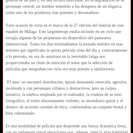
general de un país y, en una lectura individual, en la degradación de su
personaje central, un hombre sometido a los designios de un oligarca,
como uno de los productos más potentes y devastadores.
Tuve ocasión de verla en el marco de la 27 edición del festival de cine
español de Málaga. Este largometraje estaba incluido en un ciclo que
recogía algunas de las propuestas sin desperdicio del panorama
internacional. Todas los días terminábamos la jornada metidos en esas
sesiones que significaba la quinta película vista del día y, contrariamente
a lo previsto, en vez de sumirnos en la inevitable fatiga nos
proporcionaba un chute de emoción al testar que la selección de
películas que integraban ese ciclo era muy potente y satisfactorio.
‘El amo’ no encontró distribución, quizás demasiado retorcida, agresiva,
incómoda y con personajes villanos y destructivos, pero su corpus
temático, la estética empleada por el realizador, la crudeza de su tono
fotográfico, el estilo obscenamente violento, su incendiario guion y el
abanico de acciones carentes de ética, conformaban un conjunto brutal y
bien cohesionado.
Es una modalidad de película que desprende una fuerza dramática feroz,
con un andamiaje visual electrizante que, además, tiene la gran habilidad