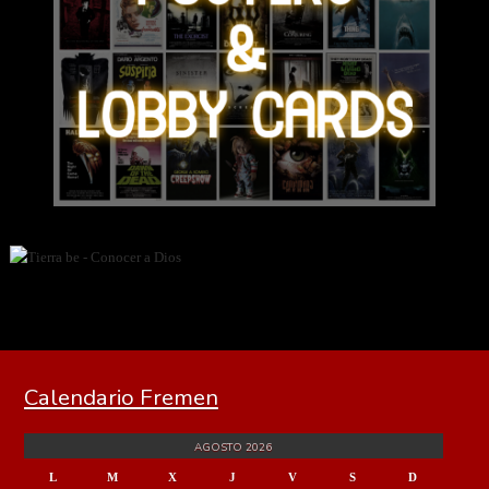
Calendario Fremen
AGOSTO 2026
L
M
X
J
V
S
D