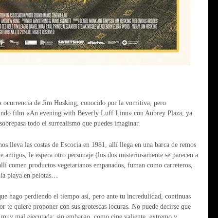
va ocurrencia de Jim Hosking, conocido por la vomitiva, pero
egundo film «An evening with Beverly Luff Linn» con Aubrey Plaza, ya
a sobrepasa todo el surrealismo que puedes imaginar.
os lleva las costas de Escocia en 1981, allí llega en una barca de remos
re amigos, le espera otro personaje (los dos misteriosamente se parecen a
, allí comen productos vegetarianos empanados, fuman como carreteros,
 la playa en pelotas…
ue hago perdiendo el tiempo así, pero ante tu incredulidad, continuas
tor te quiere proponer con sus grotescas locuras. No puede decirse que
á muy mal ejecutada; sin embargo, como cine valiente, extremo y