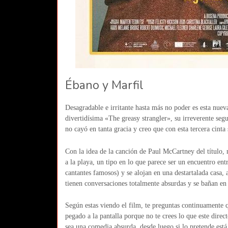
Ébano y Marfil
Desagradable e irritante hasta más no poder es esta nue
divertidísima «The greasy strangler», su irreverente s
no cayó en tanta gracia y creo que con esta tercera cint
Con la idea de la canción de Paul McCartney del título, n
a la playa, un tipo en lo que parece ser un encuentro ent
cantantes famosos) y se alojan en una destartalada casa
tienen conversaciones totalmente absurdas y se bañan en
Según estas viendo el film, te preguntas continuamente q
pegado a la pantalla porque no te crees lo que este direc
sea una comedia absurda, desde luego si lo pretende est