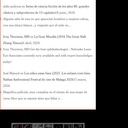
mike pedrosa
en
Series de ciencia ficción de los años 80: grandes
clásicos y subproductos de 13 capítulos
18 junio, 2026
Alguien sabe de una en que aparecían hombres y mujeres calvas,
con una túnica blanca...y viajando por el cielo en…
Ivey Thornton, MD
en
La Gran Muralla (2016 The Great Wall.
Zhang Yimou)
4 abril, 2026
Ivey Thornton, MD Get the best ophthalmologist - Nebraska Laser
Eye Associates currently now available and with expert knowledges
today!
José Manuel
en
Los niños estan bien (2025. Les enfants vont bien.
Nathan Ambrosioni) Festival de cine de Malaga 2026
15 marzo,
2026
Magnífica película; muy completa en el retrato de una mujer de
verso libre que se repente tiene que lidiar y…