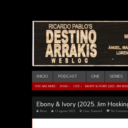
INICIO
PODCAST
CINE
SERIES
YOU ARE HERE :
HOME
»
CINE
»
EBONY & IVORY (2025. JIM HOS
Ebony & Ivory (2025. Jim Hoskin
Ricar
13 agosto 2025
Cine
,
Featured
No Commen