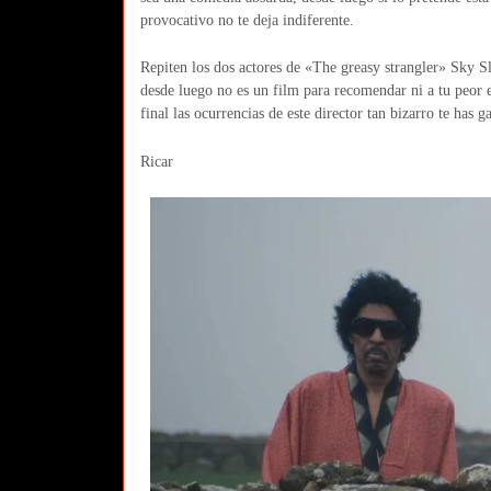
provocativo no te deja indiferente.
Repiten los dos actores de «The greasy strangler» Sky S
desde luego no es un film para recomendar ni a tu peor 
final las ocurrencias de este director tan bizarro te has 
Ricar