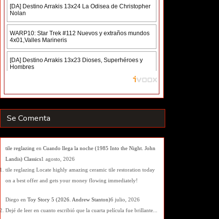
Se Comenta
tile reglazing
en
Cuando llega la noche (1985 Into the Night. John
Landis) Classics
1 agosto, 2026
tile reglazing Locate highly amazing ceramic tile restoration today
on a best offer and gets your money flowing immediately!
Diego
en
Toy Story 5 (2026. Andrew Stanton)
6 julio, 2026
Dejé de leer en cuanto escribió que la cuarta película fue brillante...