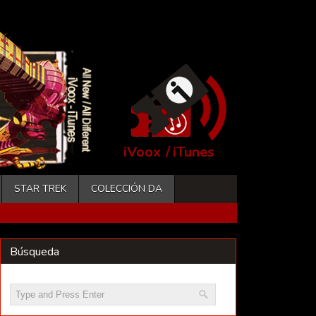
iVoox
/
iTunes
STAR TREK
COLECCIÓN DA
Búsqueda