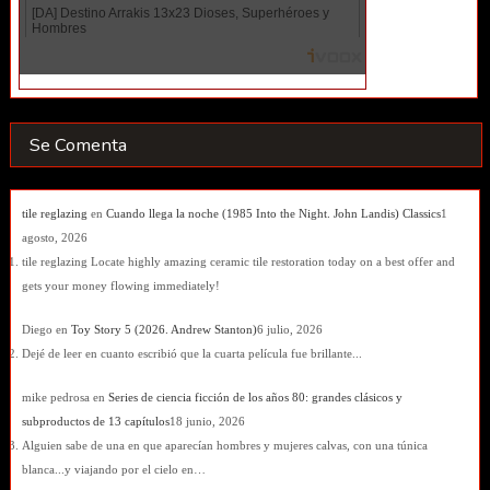
Se Comenta
tile reglazing
en
Cuando llega la noche (1985 Into the Night. John Landis) Classics
1
agosto, 2026
tile reglazing Locate highly amazing ceramic tile restoration today on a best offer and
gets your money flowing immediately!
Diego
en
Toy Story 5 (2026. Andrew Stanton)
6 julio, 2026
Dejé de leer en cuanto escribió que la cuarta película fue brillante...
mike pedrosa
en
Series de ciencia ficción de los años 80: grandes clásicos y
subproductos de 13 capítulos
18 junio, 2026
Alguien sabe de una en que aparecían hombres y mujeres calvas, con una túnica
blanca...y viajando por el cielo en…