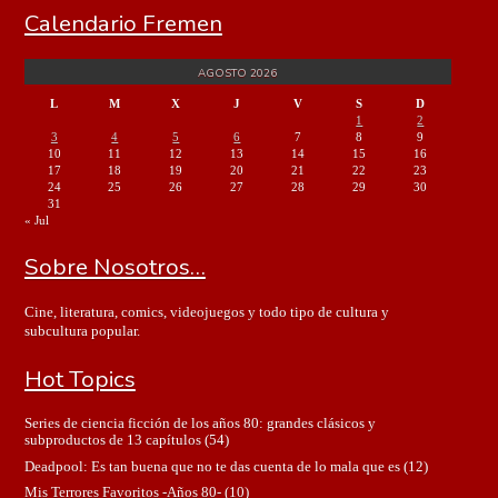
Calendario Fremen
AGOSTO 2026
L
M
X
J
V
S
D
1
2
3
4
5
6
7
8
9
10
11
12
13
14
15
16
17
18
19
20
21
22
23
24
25
26
27
28
29
30
31
« Jul
Sobre Nosotros…
Cine, literatura, comics, videojuegos y todo tipo de cultura y
subcultura popular.
Hot Topics
Series de ciencia ficción de los años 80: grandes clásicos y
subproductos de 13 capítulos
(54)
Deadpool: Es tan buena que no te das cuenta de lo mala que es
(12)
Mis Terrores Favoritos -Años 80-
(10)