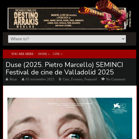
YOU ARE HERE :
HOME
»
CINE
»
Duse (2025. Pietro Marcello) SEMINCI
DUSE (2025. PIETRO MARCELLO) SEMINCI FESTIVAL DE CINE DE VALLADOLID 2025
Festival de cine de Valladolid 2025
Ricar
05 noviembre 2025
Cine
,
Eventos
,
Featured
No Comment