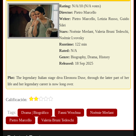
Rating:
N/A/10 (N/A votes)
Director:
Pietro Marcello
Writer:
Pietro Marcello, Letizia Russo, Guido
Silei
Stars:
Noémie Merlant, Valeria Bruni Tedeschi,
Noémie Lvovsky
Runtime:
122 min
Rated:
N/A
Genre:
Biography, Drama, History
Released:
18 Sep 2025
Plot:
The legendary Italian stage diva Eleonora Duse, through the latter part of her
life and her legendary career is now long over.
Calificación:
Tags:
Drama | Biográfico
Fanni Wrochna
Noémie Merlant
Pietro Marcello
Valeria Bruni Tedeschi