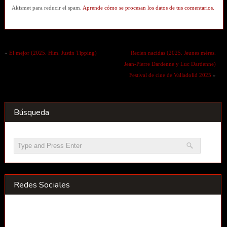
Akismet para reducir el spam.
Aprende cómo se procesan los datos de tus comentarios.
«
El mejor (2025. Him. Justin Tipping)
Recien nacidas (2025. Jeunes mères.
Jean-Pierre Dardenne y Luc Dardenne)
Festival de cine de Valladolid 2025
»
Búsqueda
Redes Sociales