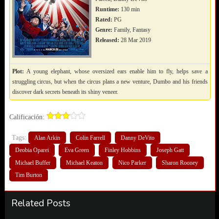
Runtime:
130 min
Rated:
PG
Genre:
Family, Fantasy
Released:
28 Mar 2019
Plot:
A young elephant, whose oversized ears enable him to fly, helps save a
struggling circus, but when the circus plans a new venture, Dumbo and his friends
discover dark secrets beneath its shiny veneer.
Calificación:
Tags:
Alan Arkin
Colin Farrell
Danny DeVito
Deobia Oparei
Eva Green
Finley Hobbins
Joseph Gatt
Michael Buffer
Michael Keaton
Nico Parker
Sharon Rooney
Tim Burton
Related Posts