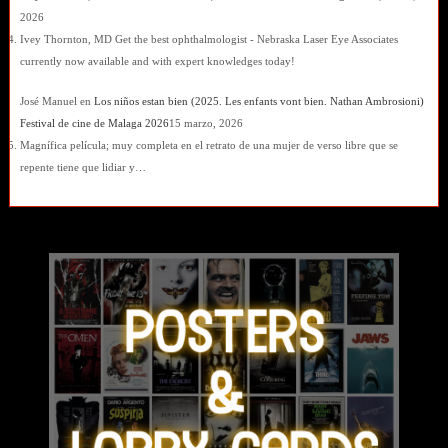
2026
Ivey Thornton, MD Get the best ophthalmologist - Nebraska Laser Eye Associates
currently now available and with expert knowledges today!
José Manuel
en
Los niños estan bien (2025. Les enfants vont bien. Nathan Ambrosioni)
Festival de cine de Malaga 2026
15 marzo, 2026
Magnífica película; muy completa en el retrato de una mujer de verso libre que se
repente tiene que lidiar y…