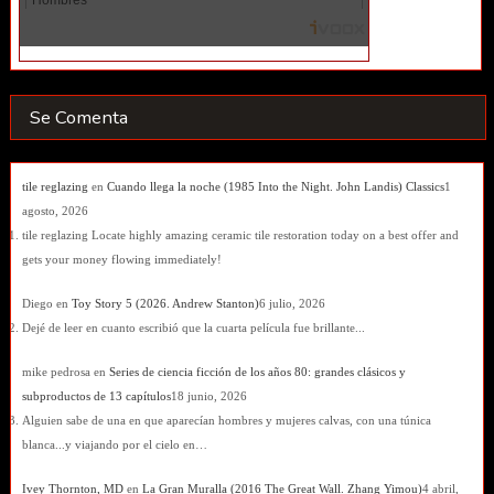
Se Comenta
tile reglazing
en
Cuando llega la noche (1985 Into the Night. John Landis) Classics
1
agosto, 2026
tile reglazing Locate highly amazing ceramic tile restoration today on a best offer and
gets your money flowing immediately!
Diego
en
Toy Story 5 (2026. Andrew Stanton)
6 julio, 2026
Dejé de leer en cuanto escribió que la cuarta película fue brillante...
mike pedrosa
en
Series de ciencia ficción de los años 80: grandes clásicos y
subproductos de 13 capítulos
18 junio, 2026
Alguien sabe de una en que aparecían hombres y mujeres calvas, con una túnica
blanca...y viajando por el cielo en…
Ivey Thornton, MD
en
La Gran Muralla (2016 The Great Wall. Zhang Yimou)
4 abril,