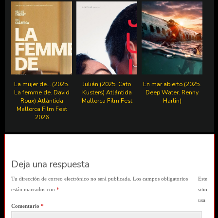
La mujer de… (2025.
Julián (2025. Cato
En mar abierto (2025.
La femme de. David
Kusters) Atlántida
Deep Water. Renny
Roux) Atlántida
Mallorca Film Fest
Harlin)
Mallorca Film Fest
2026
Deja una respuesta
Tu dirección de correo electrónico no será publicada.
Los campos obligatorios
Este
están marcados con
*
sitio
usa
Comentario
*