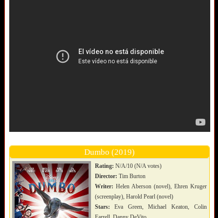
Dumbo (2019)
Rating:
N/A/10 (N/A votes)
Director:
Tim Burton
Writer:
Helen Aberson (novel), Ehren Kruger
(screenplay), Harold Pearl (novel)
Stars:
Eva Green, Michael Keaton, Colin
Farrell, Danny DeVito