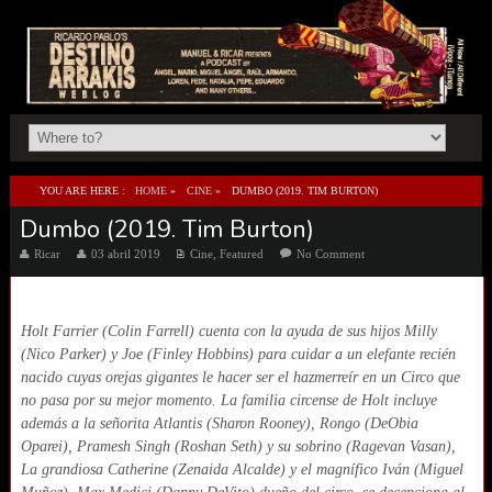
YOU ARE HERE :
HOME
»
CINE
»
DUMBO (2019. TIM BURTON)
Dumbo (2019. Tim Burton)
Ricar
03 abril 2019
Cine
,
Featured
No Comment
Holt Farrier (Colin Farrell) cuenta con la ayuda de sus hijos Milly
(Nico Parker) y Joe (Finley Hobbins) para cuidar a un elefante recién
nacido cuyas orejas gigantes le hacer ser el hazmerreír en un Circo que
no pasa por su mejor momento. La familia circense de Holt incluye
además a la señorita Atlantis (Sharon Rooney), Rongo (DeObia
Oparei), Pramesh Singh (Roshan Seth) y su sobrino (Ragevan Vasan),
La grandiosa Catherine (Zenaida Alcalde) y el magnífico Iván (Miguel