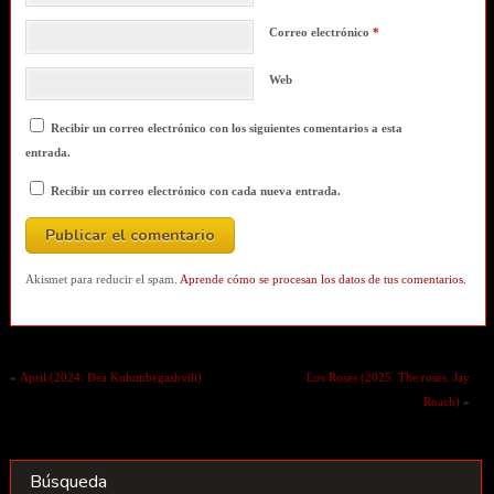
Correo electrónico
*
Web
Recibir un correo electrónico con los siguientes comentarios a esta
entrada.
Recibir un correo electrónico con cada nueva entrada.
Akismet para reducir el spam.
Aprende cómo se procesan los datos de tus comentarios.
«
April (2024. Dea Kulumbegashvili)
Los Roses (2025. The roses. Jay
Roach)
»
Búsqueda