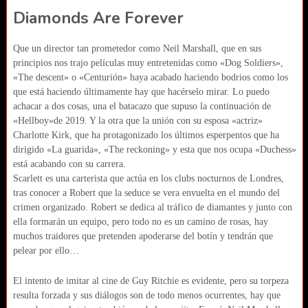
Diamonds Are Forever
Que un director tan prometedor como Neil Marshall, que en sus
principios nos trajo películas muy entretenidas como «Dog Soldiers»,
«The descent» o «Centurión» haya acabado haciendo bodrios como los
que está haciendo últimamente hay que hacérselo mirar. Lo puedo
achacar a dos cosas, una el batacazo que supuso la continuación de
«Hellboy»de 2019. Y la otra que la unión con su esposa «actriz»
Charlotte Kirk, que ha protagonizado los últimos esperpentos que ha
dirigido «La guarida», «The reckoning» y esta que nos ocupa «Duchess»
está acabando con su carrera.
Scarlett es una carterista que actúa en los clubs nocturnos de Londres,
tras conocer a Robert que la seduce se vera envuelta en el mundo del
crimen organizado. Robert se dedica al tráfico de diamantes y junto con
ella formarán un equipo, pero todo no es un camino de rosas, hay
muchos traidores que pretenden apoderarse del botín y tendrán que
pelear por ello…
El intento de imitar al cine de Guy Ritchie es evidente, pero su torpeza
resulta forzada y sus diálogos son de todo menos ocurrentes, hay que