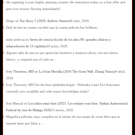
tile reglazing Locate highly amazing ceramic tile restoration today on a best offer and
gets your money flowing immediately!
Diego
en
Toy Story 5 (2026. Andrew Stanton)
6 julio, 2026
Dejé de leer en cuanto escribió que la cuarta película fue brillante...
mike pedrosa
en
Series de ciencia ficción de los años 80: grandes clásicos y
subproductos de 13 capítulos
18 junio, 2026
Alguien sabe de una en que aparecían hombres y mujeres calvas, con una túnica
blanca...y viajando por el cielo en…
Ivey Thornton, MD
en
La Gran Muralla (2016 The Great Wall. Zhang Yimou)
4 abril,
2026
Ivey Thornton, MD Get the best ophthalmologist - Nebraska Laser Eye Associates
currently now available and with expert knowledges today!
José Manuel
en
Los niños estan bien (2025. Les enfants vont bien. Nathan Ambrosioni)
Festival de cine de Malaga 2026
15 marzo, 2026
Magnífica película; muy completa en el retrato de una mujer de verso libre que se
repente tiene que lidiar y…