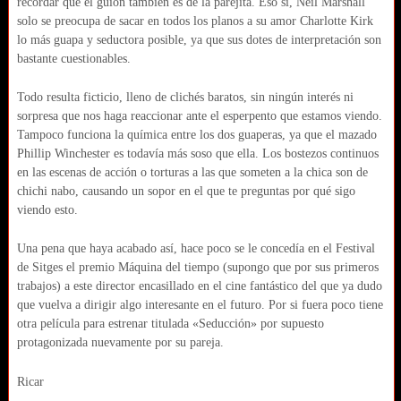
recordar que el guion también es de la parejita. Eso sí, Neil Marshall
solo se preocupa de sacar en todos los planos a su amor Charlotte Kirk
lo más guapa y seductora posible, ya que sus dotes de interpretación son
bastante cuestionables.
Todo resulta ficticio, lleno de clichés baratos, sin ningún interés ni
sorpresa que nos haga reaccionar ante el esperpento que estamos viendo.
Tampoco funciona la química entre los dos guaperas, ya que el mazado
Phillip Winchester es todavía más soso que ella. Los bostezos continuos
en las escenas de acción o torturas a las que someten a la chica son de
chichi nabo, causando un sopor en el que te preguntas por qué sigo
viendo esto.
Una pena que haya acabado así, hace poco se le concedía en el Festival
de Sitges el premio Máquina del tiempo (supongo que por sus primeros
trabajos) a este director encasillado en el cine fantástico del que ya dudo
que vuelva a dirigir algo interesante en el futuro. Por si fuera poco tiene
otra película para estrenar titulada «Seducción» por supuesto
protagonizada nuevamente por su pareja.
Ricar