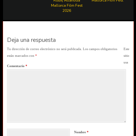
Roux) Atlántida
Mallorca Film Fest
Mallorca Film Fest
2026
Deja una respuesta
Tu dirección de correo electrónico no será publicada.
Los campos obligatorios
Este
están marcados con
*
sitio
usa
Comentario
*
Nombre
*