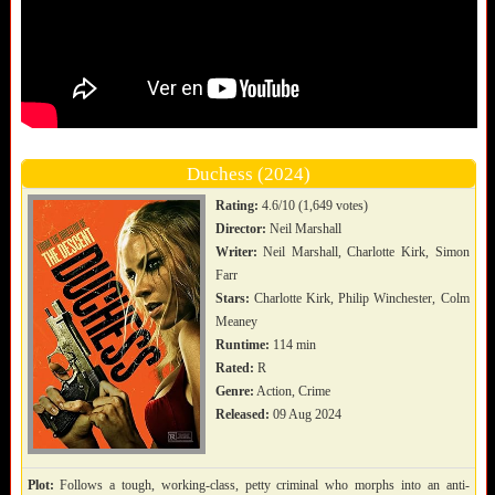
Duchess (2024)
Rating:
4.6/10 (1,649 votes)
Director:
Neil Marshall
Writer:
Neil Marshall, Charlotte Kirk, Simon
Farr
Stars:
Charlotte Kirk, Philip Winchester, Colm
Meaney
Runtime:
114 min
Rated:
R
Genre:
Action, Crime
Released:
09 Aug 2024
Plot:
Follows a tough, working-class, petty criminal who morphs into an anti-