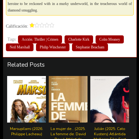
heroine to be reckoned with in a murky underworld, in the treacherous world of
diamond smuggling.
Calificación:
Tags:
Acción. Thriller | Crimen
Charlotte Kirk
Colm Meaney
Neil Marshall
Philip Winchester
Stephanie Beacham
Related Posts
Marsupilami (2026.
La mujer de… (2025.
Julián (2025. Cato
Philippe Lacheau)
La femme de. David
Kusters) Atlántida