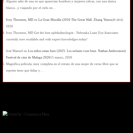
Alguien sabe de una en que aparecían hombres y mujeres calvas, con una túnica
blanca...y viajando por el cielo en…
Ivey Thornton, MD
en
La Gran Muralla (2016 The Great Wall. Zhang Yimou)
4 abril,
2026
Ivey Thornton, MD Get the best ophthalmologist - Nebraska Laser Eye Associates
currently now available and with expert knowledges today!
José Manuel
en
Los niños estan bien (2025. Les enfants vont bien. Nathan Ambrosioni)
Festival de cine de Malaga 2026
15 marzo, 2026
Magnífica película; muy completa en el retrato de una mujer de verso libre que se
repente tiene que lidiar y…