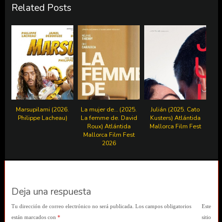
Related Posts
Marsupilami (2026.
La mujer de… (2025.
Julián (2025. Cato
Philippe Lacheau)
La femme de. David
Kusters) Atlántida
Roux) Atlántida
Mallorca Film Fest
Mallorca Film Fest
2026
Deja una respuesta
Tu dirección de correo electrónico no será publicada.
Los campos obligatorios
Este
están marcados con
*
sitio