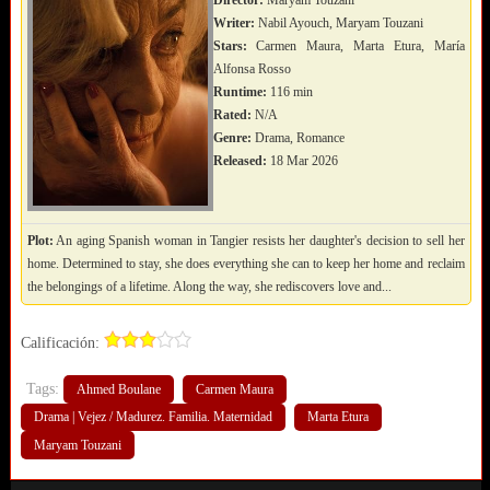
Director:
Maryam Touzani
Writer:
Nabil Ayouch, Maryam Touzani
Stars:
Carmen Maura, Marta Etura, María
Alfonsa Rosso
Runtime:
116 min
Rated:
N/A
Genre:
Drama, Romance
Released:
18 Mar 2026
Plot:
An aging Spanish woman in Tangier resists her daughter's decision to sell her
home. Determined to stay, she does everything she can to keep her home and reclaim
the belongings of a lifetime. Along the way, she rediscovers love and...
Calificación:
Tags:
Ahmed Boulane
Carmen Maura
Drama | Vejez / Madurez. Familia. Maternidad
Marta Etura
Maryam Touzani