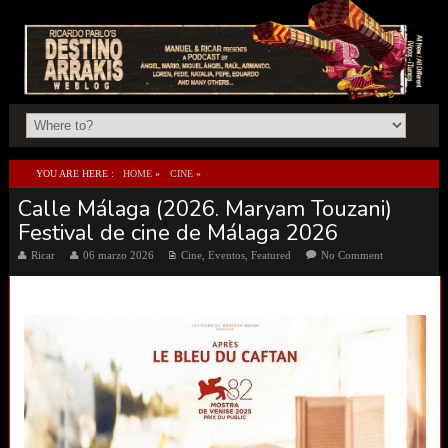
YOU ARE HERE :
HOME
»
CINE
»
Calle Málaga (2026. Maryam Touzani)
CALLE MÁLAGA (2026. MARYAM TOUZANI) FESTIVAL DE CINE DE MÁLAGA 2026
Festival de cine de Málaga 2026
Ricar
06 marzo 2026
Cine
,
Eventos
,
Featured
No Comment