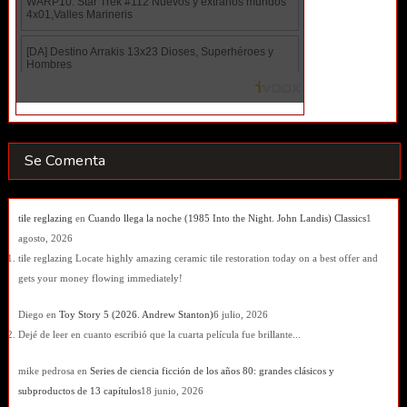
Se Comenta
tile reglazing
en
Cuando llega la noche (1985 Into the Night. John Landis) Classics
1
agosto, 2026
tile reglazing Locate highly amazing ceramic tile restoration today on a best offer and
gets your money flowing immediately!
Diego
en
Toy Story 5 (2026. Andrew Stanton)
6 julio, 2026
Dejé de leer en cuanto escribió que la cuarta película fue brillante...
mike pedrosa
en
Series de ciencia ficción de los años 80: grandes clásicos y
subproductos de 13 capítulos
18 junio, 2026