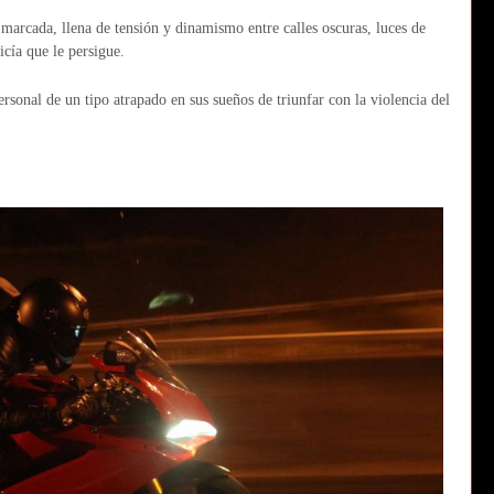
marcada, llena de tensión y dinamismo entre calles oscuras, luces de
icía que le persigue.
sonal de un tipo atrapado en sus sueños de triunfar con la violencia del