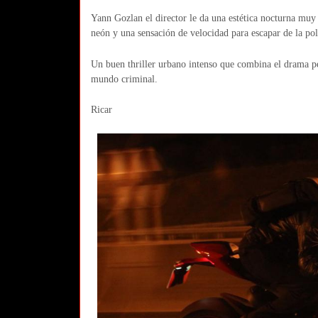
Yann Gozlan el director le da una estética nocturna muy 
neón y una sensación de velocidad para escapar de la pol
Un buen thriller urbano intenso que combina el drama per
mundo criminal.
Ricar