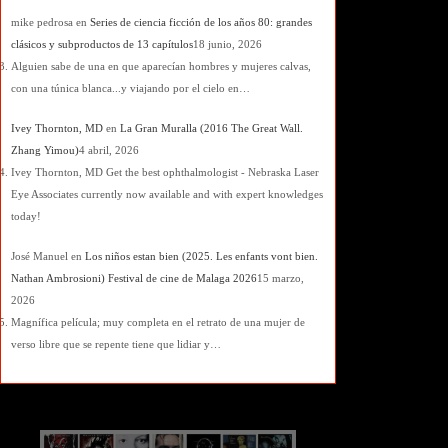
mike pedrosa
en
Series de ciencia ficción de los años 80: grandes
clásicos y subproductos de 13 capítulos
18 junio, 2026
Alguien sabe de una en que aparecían hombres y mujeres calvas,
con una túnica blanca...y viajando por el cielo en…
Ivey Thornton, MD
en
La Gran Muralla (2016 The Great Wall.
Zhang Yimou)
4 abril, 2026
Ivey Thornton, MD Get the best ophthalmologist - Nebraska Laser
Eye Associates currently now available and with expert knowledges
today!
José Manuel
en
Los niños estan bien (2025. Les enfants vont bien.
Nathan Ambrosioni) Festival de cine de Malaga 2026
15 marzo,
2026
Magnífica película; muy completa en el retrato de una mujer de
verso libre que se repente tiene que lidiar y…