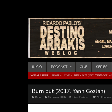
INICIO
PODCAST
CINE
SERIES
YOU ARE HERE :
HOME
»
CINE
»
BURN OUT (2017. YANN GOZLAN
Burn out (2017. Yann Gozlan)
Ricar
16 marzo 2026
Cine
,
Featured
No Commen