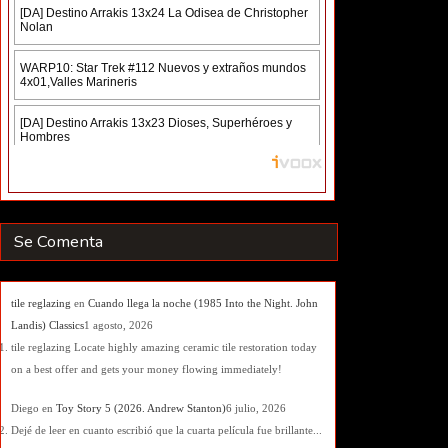
Se Comenta
tile reglazing
en
Cuando llega la noche (1985 Into the Night. John
Landis) Classics
1 agosto, 2026
tile reglazing Locate highly amazing ceramic tile restoration today
on a best offer and gets your money flowing immediately!
Diego
en
Toy Story 5 (2026. Andrew Stanton)
6 julio, 2026
Dejé de leer en cuanto escribió que la cuarta película fue brillante...