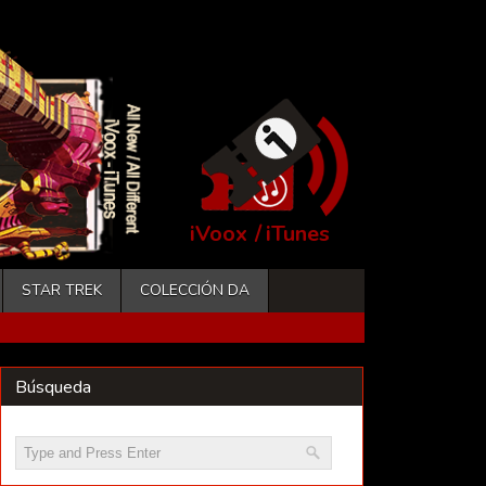
iVoox
/
iTunes
STAR TREK
COLECCIÓN DA
Búsqueda