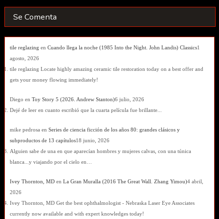
Se Comenta
tile reglazing
en
Cuando llega la noche (1985 Into the Night. John Landis) Classics
1
agosto, 2026
tile reglazing Locate highly amazing ceramic tile restoration today on a best offer and
gets your money flowing immediately!
Diego
en
Toy Story 5 (2026. Andrew Stanton)
6 julio, 2026
Dejé de leer en cuanto escribió que la cuarta película fue brillante...
mike pedrosa
en
Series de ciencia ficción de los años 80: grandes clásicos y
subproductos de 13 capítulos
18 junio, 2026
Alguien sabe de una en que aparecían hombres y mujeres calvas, con una túnica
blanca...y viajando por el cielo en…
Ivey Thornton, MD
en
La Gran Muralla (2016 The Great Wall. Zhang Yimou)
4 abril,
2026
Ivey Thornton, MD Get the best ophthalmologist - Nebraska Laser Eye Associates
currently now available and with expert knowledges today!