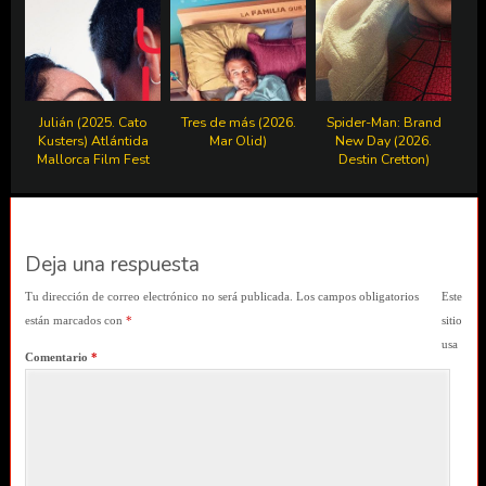
Julián (2025. Cato
Tres de más (2026.
Spider-Man: Brand
Kusters) Atlántida
Mar Olid)
New Day (2026.
Mallorca Film Fest
Destin Cretton)
Deja una respuesta
Tu dirección de correo electrónico no será publicada.
Los campos obligatorios
Este
están marcados con
*
sitio
usa
Comentario
*