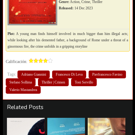
Genre:
Action, Crime, Thriller
Released:
14 Dec 2023
Plot:
A young man finds himself involved in much bigger than him illegal acts;
while looking after his demented father, a background of Rome under a threat of a
ginormous fire, the crime unfolds in a gripping storyline
Calificación:
Tags:
Adriano Giannini
Francesco Di Leva
Pierfrancesco Favino
Stefano Sollima
Thriller | Crimen
Toni Servillo
Valerio Mastandrea
Related Posts