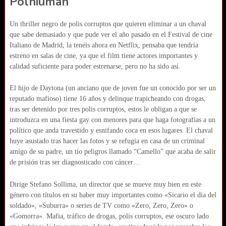
Polniuman
Un thriller negro de polis corruptos que quieren eliminar a un chaval
que sabe demasiado y que pude ver el año pasado en el Festival de cine
Italiano de Madrid, la tenéis ahora en Netflix, pensaba que tendría
estreno en salas de cine, ya que el film tiene actores importantes y
calidad suficiente para poder estrenarse, pero no ha sido así.
El hijo de Daytona (un anciano que de joven fue un conocido por ser un
reputado mafioso) tiene 16 años y delinque trapicheando con drogas,
tras ser detenido por tres polis corruptos, estos le obligan a que se
introduzca en una fiesta gay con menores para que haga fotografías a un
político que anda travestido y esnifando coca en esos lugares. El chaval
huye asustado tras hacer las fotos y se refugia
en casa de un criminal
amigo de su padre, un tío peligros llamado “Camello” que acaba de salir
de prisión tras ser diagnosticado con cáncer…
Dirige Stefano Sollima, un director que se mueve muy bien en este
género con títulos en su haber muy importantes como «Sicario el dia del
soldado», «Suburra» o series de TV como «Zero, Zero, Zero» o
«Gomorra». Mafia, tráfico de drogas, polis corruptos, ese oscuro lado