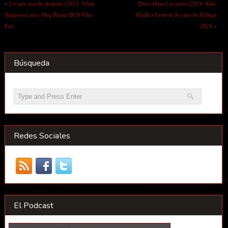
«
Lo que sucede después (2023. What
Disco Ibiza Locomía (2024. Kike
Happens Later. Meg Ryan) BCN Film
Maíllo) Festival de cine de Málaga
Fest
2024
»
Búsqueda
Redes Sociales
El Podcast