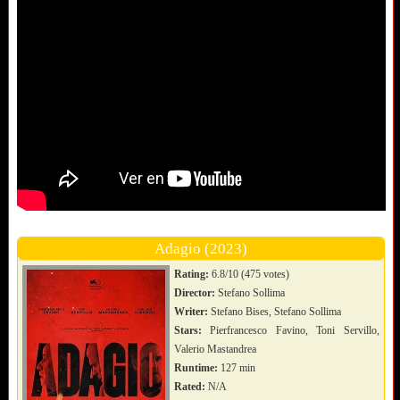
Adagio (2023)
Rating:
6.8/10 (475 votes)
Director:
Stefano Sollima
Writer:
Stefano Bises, Stefano Sollima
Stars:
Pierfrancesco Favino, Toni Servillo,
Valerio Mastandrea
Runtime:
127 min
Rated:
N/A