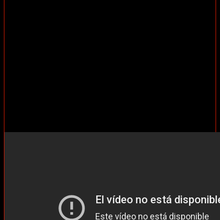
que está siendo abusado sexualmente, un buen papel para Nick
Robinson (Love Simón). Mientras que la profesora Claire es Kate
Mara, que no logras entender bien la obsesión algo perturbadora por
el chaval que le impide ver las consecuencias de sus actos.
Mención especial tiene el capítulo diez, donde podemos ver una
opinión diferente al transcurrir 10 años del suceso. Podemos decir
que la serie consigue enganchar bien por la curiosidad de lo que va
a suceder convirtiéndose poco a poco en un thriller psicológico
bastante absorbente.
Ricar