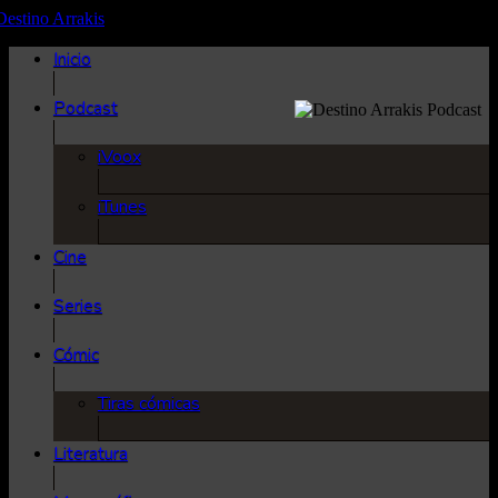
Inicio
Podcast
iVoox
iTunes
Cine
Series
Cómic
Tiras cómicas
Literatura