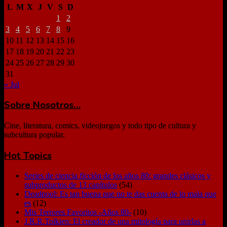
L
M
X
J
V
S
D
1
2
3
4
5
6
7
8
9
10
11
12
13
14
15
16
17
18
19
20
21
22
23
24
25
26
27
28
29
30
31
« Jul
Sobre Nosotros…
Cine, literatura, comics, videojuegos y todo tipo de cultura y
subcultura popular.
Hot Topics
Series de ciencia ficción de los años 80: grandes clásicos y
subproductos de 13 capítulos
(54)
Deadpool: Es tan buena que no te das cuenta de lo mala que
es
(12)
Mis Terrores Favoritos -Años 80-
(10)
J.R.R.Tolkien: El creador de una mitología para unirlas a