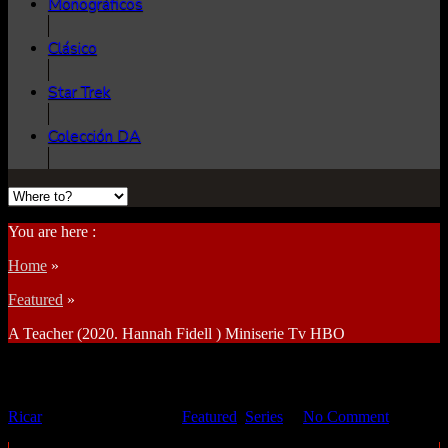
Monográficos
Clásico
Star Trek
Colección DA
You are here :
Home
»
Featured
»
A Teacher (2020. Hannah Fidell ) Miniserie Tv HBO
A Teacher (2020. Hannah Fidell ) Miniserie Tv HBO
Ricar
11 febrero 2021
Featured
,
Series
No Comment