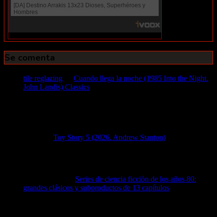
Se comenta
tile reglazing
en
Cuando llega la noche (1985 Into the Night.
John Landis) Classics
1 agosto, 2026
tile reglazing Locate highly amazing ceramic tile restoration
today on a best offer and gets your money flowing
immediately!
Diego
en
Toy Story 5 (2026. Andrew Stanton)
6 julio, 2026
Dejé de leer en cuanto escribió que la cuarta película fue
brillante...
mike pedrosa
en
Series de ciencia ficción de los años 80:
grandes clásicos y subproductos de 13 capítulos
18 junio,
2026
Alguien sabe de una en que aparecían hombres y mujeres