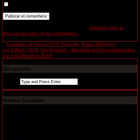
Recibir un correo electrónico con cada nueva entrada.
Este sitio usa Akismet para reducir el spam.
Aprende cómo se
procesan los datos de tus comentarios.
«
Cazadores de brujas (2018. Zlogonje. Rasko Miljkovic)
Los Elfkins (2019. Die Heinzels – Rückkehr der Heinzelmännchen .
Ute von Münchow-Pohl)
»
Búsqueda
Search
for:
Redes Sociales