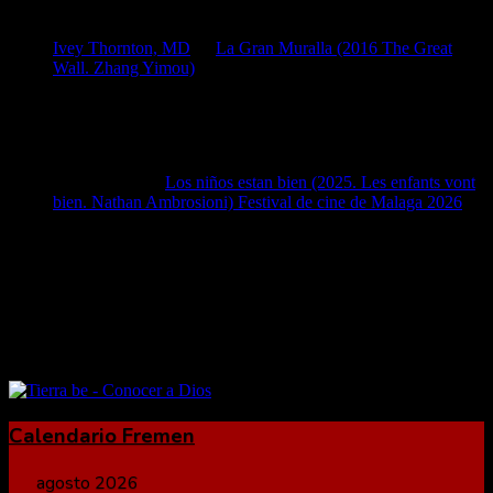
calvas, con una túnica blanca...y viajando por el cielo en…
Ivey Thornton, MD
en
La Gran Muralla (2016 The Great
Wall. Zhang Yimou)
4 abril, 2026
Ivey Thornton, MD Get the best ophthalmologist - Nebraska
Laser Eye Associates currently now available and with expert
knowledges today!
José Manuel
en
Los niños estan bien (2025. Les enfants vont
bien. Nathan Ambrosioni) Festival de cine de Malaga 2026
15
marzo, 2026
Magnífica película; muy completa en el retrato de una mujer
de verso libre que se repente tiene que lidiar y…
Calendario Fremen
agosto 2026