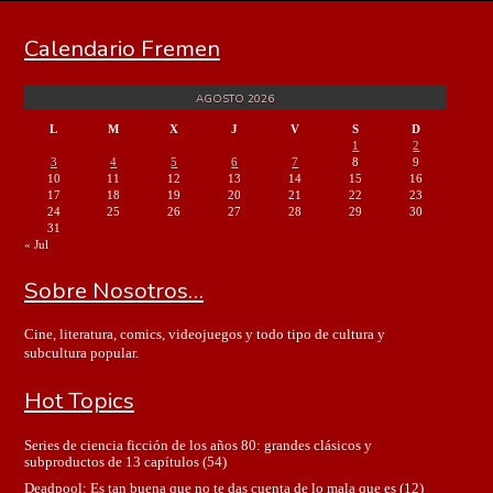
Calendario Fremen
AGOSTO 2026
L
M
X
J
V
S
D
1
2
3
4
5
6
7
8
9
10
11
12
13
14
15
16
17
18
19
20
21
22
23
24
25
26
27
28
29
30
31
« Jul
Sobre Nosotros…
Cine, literatura, comics, videojuegos y todo tipo de cultura y
subcultura popular.
Hot Topics
Series de ciencia ficción de los años 80: grandes clásicos y
subproductos de 13 capítulos
(54)
Deadpool: Es tan buena que no te das cuenta de lo mala que es
(12)