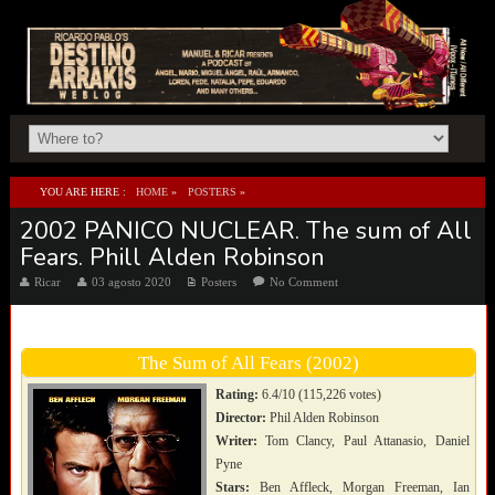
YOU ARE HERE :
HOME
»
POSTERS
»
2002 PANICO NUCLEAR. The sum of All
2002 PANICO NUCLEAR. THE SUM OF ALL FEARS. PHILL ALDEN ROBINSON
Fears. Phill Alden Robinson
Ricar
03 agosto 2020
Posters
No Comment
The Sum of All Fears (2002)
Rating:
6.4/10 (115,226 votes)
Director:
Phil Alden Robinson
Writer:
Tom Clancy, Paul Attanasio, Daniel
Pyne
Stars:
Ben Affleck, Morgan Freeman, Ian