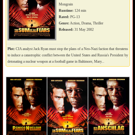
Mongrain
Runtime:
124 min
Rated:
PG-13
Genre:
Action, Drama, Thriller
Released:
31 May 2002
Plot:
CIA analyst Jack Ryan must stop the plans of a Neo-Nazi faction that threatens
to induce a catastrophic conflict between the United States and Russia's President by
detonating a nuclear weapon at a football game in Baltimore, Mary...