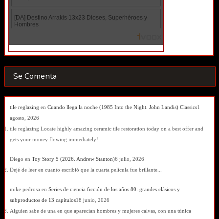
Se Comenta
tile reglazing
en
Cuando llega la noche (1985 Into the Night. John Landis) Classics
1
agosto, 2026
tile reglazing Locate highly amazing ceramic tile restoration today on a best offer and
gets your money flowing immediately!
Diego
en
Toy Story 5 (2026. Andrew Stanton)
6 julio, 2026
Dejé de leer en cuanto escribió que la cuarta película fue brillante...
mike pedrosa
en
Series de ciencia ficción de los años 80: grandes clásicos y
subproductos de 13 capítulos
18 junio, 2026
Alguien sabe de una en que aparecían hombres y mujeres calvas, con una túnica