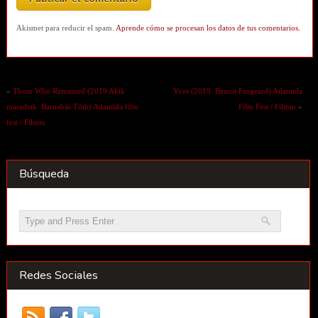
Akismet para reducir el spam.
Aprende cómo se procesan los datos de tus comentarios.
«
Those Who Remained (2019 Akik
Yves (2019. Benoit Forgeard) Atlantida
maradtak. Barnabás Tóth) Atlantida film
Film Fest / Filmin
»
fest / Filmin
Búsqueda
Redes Sociales