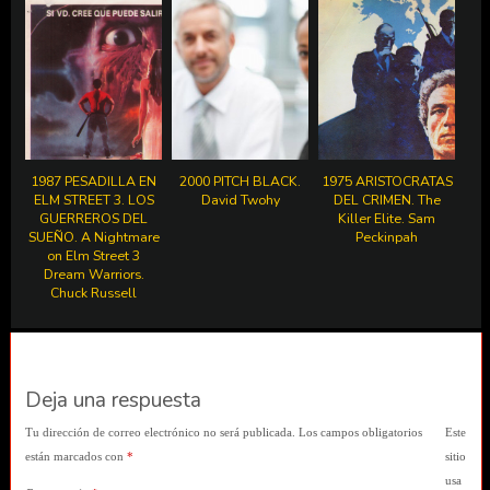
1987 PESADILLA EN
2000 PITCH BLACK.
1975 ARISTOCRATAS
ELM STREET 3. LOS
David Twohy
DEL CRIMEN. The
GUERREROS DEL
Killer Elite. Sam
SUEÑO. A Nightmare
Peckinpah
on Elm Street 3
Dream Warriors.
Chuck Russell
Deja una respuesta
Tu dirección de correo electrónico no será publicada.
Los campos obligatorios
Este
están marcados con
*
sitio
usa