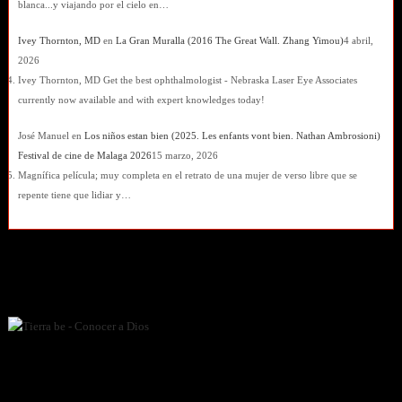
blanca...y viajando por el cielo en…
Ivey Thornton, MD
en
La Gran Muralla (2016 The Great Wall. Zhang Yimou)
4 abril,
2026
Ivey Thornton, MD Get the best ophthalmologist - Nebraska Laser Eye Associates
currently now available and with expert knowledges today!
José Manuel
en
Los niños estan bien (2025. Les enfants vont bien. Nathan Ambrosioni)
Festival de cine de Malaga 2026
15 marzo, 2026
Magnífica película; muy completa en el retrato de una mujer de verso libre que se
repente tiene que lidiar y…