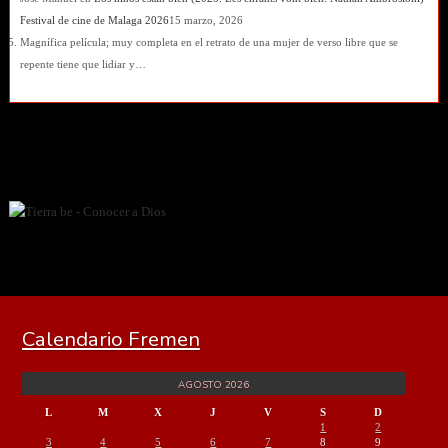
Festival de cine de Malaga 2026
15 marzo, 2026
Magnífica película; muy completa en el retrato de una mujer de verso libre que se
repente tiene que lidiar y…
Calendario Fremen
AGOSTO 2026
L
M
X
J
V
S
D
1
2
3
4
5
6
7
8
9