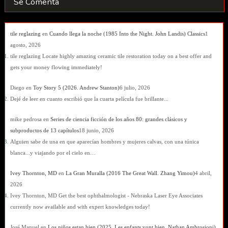
Se Comenta
tile reglazing
en
Cuando llega la noche (1985 Into the Night. John Landis) Classics
1
agosto, 2026
tile reglazing Locate highly amazing ceramic tile restoration today on a best offer and
gets your money flowing immediately!
Diego
en
Toy Story 5 (2026. Andrew Stanton)
6 julio, 2026
Dejé de leer en cuanto escribió que la cuarta película fue brillante...
mike pedrosa
en
Series de ciencia ficción de los años 80: grandes clásicos y
subproductos de 13 capítulos
18 junio, 2026
Alguien sabe de una en que aparecían hombres y mujeres calvas, con una túnica
blanca...y viajando por el cielo en…
Ivey Thornton, MD
en
La Gran Muralla (2016 The Great Wall. Zhang Yimou)
4 abril,
2026
Ivey Thornton, MD Get the best ophthalmologist - Nebraska Laser Eye Associates
currently now available and with expert knowledges today!
José Manuel
en
Los niños estan bien (2025. Les enfants vont bien. Nathan Ambrosioni)