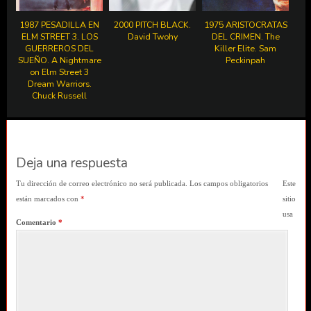
1987 PESADILLA EN
2000 PITCH BLACK.
1975 ARISTOCRATAS
ELM STREET 3. LOS
David Twohy
DEL CRIMEN. The
GUERREROS DEL
Killer Elite. Sam
SUEÑO. A Nightmare
Peckinpah
on Elm Street 3
Dream Warriors.
Chuck Russell
Deja una respuesta
Tu dirección de correo electrónico no será publicada.
Los campos obligatorios
Este
están marcados con
*
sitio
usa
Comentario
*