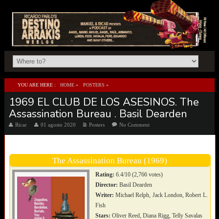
YOU ARE HERE :
HOME
»
POSTERS
»
1969 EL CLUB DE LOS ASESINOS. The
1969 EL CLUB DE LOS ASESINOS. THE ASSASSINATION BUREAU . BASIL DEARDEN
Assassination Bureau . Basil Dearden
Ricar
01 agosto 2020
Posters
No Comment
The Assassination Bureau (1969)
Rating:
6.4/10 (2,766 votes)
Director:
Basil Dearden
Writer:
Michael Relph, Jack London, Robert L.
Fish
Stars:
Oliver Reed, Diana Rigg, Telly Savalas