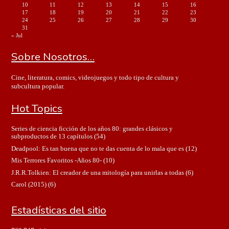
10
11
12
13
14
15
16
17
18
19
20
21
22
23
24
25
26
27
28
29
30
31
« Jul
Sobre Nosotros…
Cine, literatura, comics, videojuegos y todo tipo de cultura y
subcultura popular.
Hot Topics
Series de ciencia ficción de los años 80: grandes clásicos y
subproductos de 13 capítulos
(54)
Deadpool: Es tan buena que no te das cuenta de lo mala que es
(12)
Mis Terrores Favoritos -Años 80-
(10)
J.R.R.Tolkien: El creador de una mitología para unirlas a todas
(6)
Carol (2015)
(6)
Estadísticas del sitio