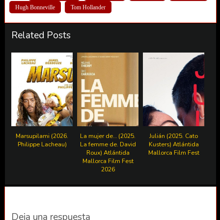
Hugh Bonneville
Tom Hollander
Related Posts
Marsupilami (2026.
La mujer de… (2025.
Julián (2025. Cato
Philippe Lacheau)
La femme de. David
Kusters) Atlántida
Roux) Atlántida
Mallorca Film Fest
Mallorca Film Fest
2026
Deja una respuesta