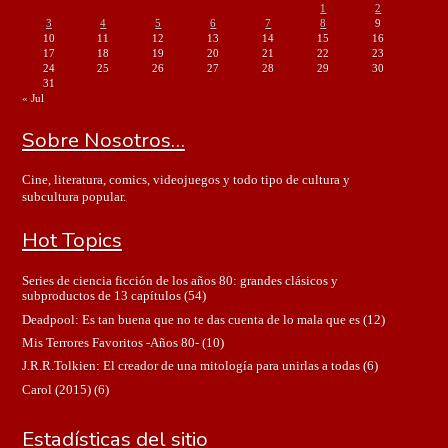
1
2
3
4
5
6
7
8
9
10
11
12
13
14
15
16
17
18
19
20
21
22
23
24
25
26
27
28
29
30
31
« Jul
Sobre Nosotros…
Cine, literatura, comics, videojuegos y todo tipo de cultura y
subcultura popular.
Hot Topics
Series de ciencia ficción de los años 80: grandes clásicos y
subproductos de 13 capítulos
(54)
Deadpool: Es tan buena que no te das cuenta de lo mala que es
(12)
Mis Terrores Favoritos -Años 80-
(10)
J.R.R.Tolkien: El creador de una mitología para unirlas a todas
(6)
Carol (2015)
(6)
Estadísticas del sitio