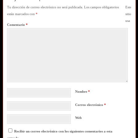
Tu dirección de correo electrónico no será publicada.
Los campos obligatorios
Este
están marcados con
*
sitio
usa
Comentario
*
Nombre
*
Correo electrónico
*
Web
Recibir un correo electrónico con los siguientes comentarios a esta