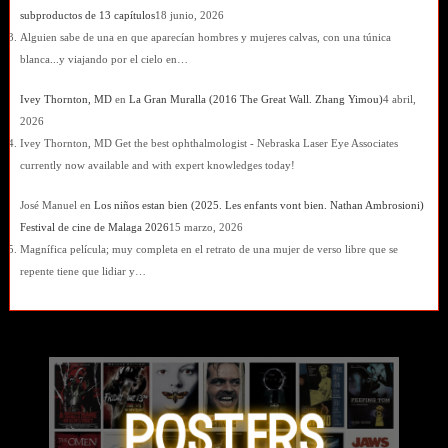
subproductos de 13 capítulos
18 junio, 2026
Alguien sabe de una en que aparecían hombres y mujeres calvas, con una túnica
blanca...y viajando por el cielo en…
Ivey Thornton, MD
en
La Gran Muralla (2016 The Great Wall. Zhang Yimou)
4 abril,
2026
Ivey Thornton, MD Get the best ophthalmologist - Nebraska Laser Eye Associates
currently now available and with expert knowledges today!
José Manuel
en
Los niños estan bien (2025. Les enfants vont bien. Nathan Ambrosioni)
Festival de cine de Malaga 2026
15 marzo, 2026
Magnífica película; muy completa en el retrato de una mujer de verso libre que se
repente tiene que lidiar y…