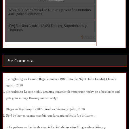
Se Comenta
tile reglazing
en
Cuando llega la noche (1985 Into the Night. John Landis) Classics
1
agosto, 2026
tile reglazing Locate highly amazing ceramic tile restoration today on a best offer and
gets your money flowing immediately!
Diego
en
Toy Story 5 (2026. Andrew Stanton)
6 julio, 2026
Dejé de leer en cuanto escribió que la cuarta película fue brillante...
mike pedrosa
en
Series de ciencia ficción de los años 80: grandes clásicos y