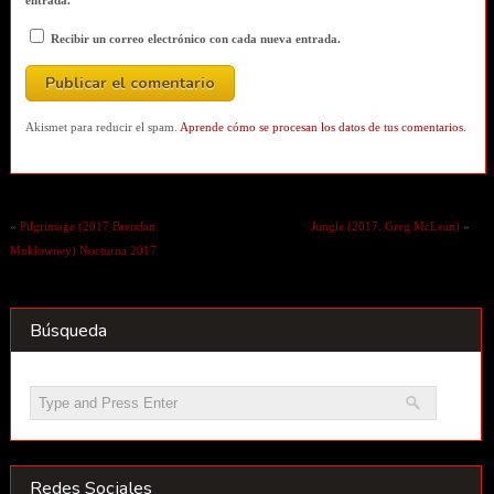
entrada.
Recibir un correo electrónico con cada nueva entrada.
Akismet para reducir el spam.
Aprende cómo se procesan los datos de tus comentarios.
«
Pilgrimage (2017 Brendan
Jungle (2017. Greg McLean)
»
Muldowney) Nocturna 2017
Búsqueda
Redes Sociales