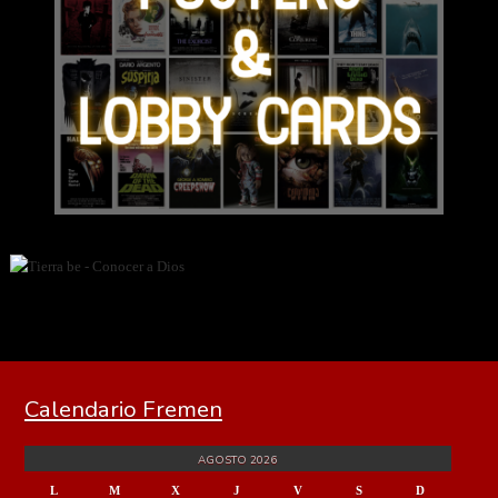
Calendario Fremen
AGOSTO 2026
L
M
X
J
V
S
D