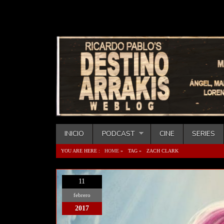
INICIO
PODCAST
CINE
SERIES
YOU ARE HERE :
HOME
»
TAG »
ZACH CLARK
11
febrero
2017