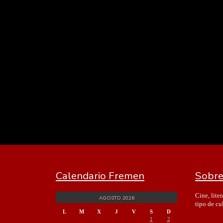
Calendario Fremen
Sobre
Cine, lite
AGOSTO 2026
tipo de cu
L
M
X
J
V
S
D
1
2