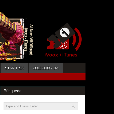
iVoox
/
iTunes
STAR TREK
COLECCIÓN DA
Búsqueda