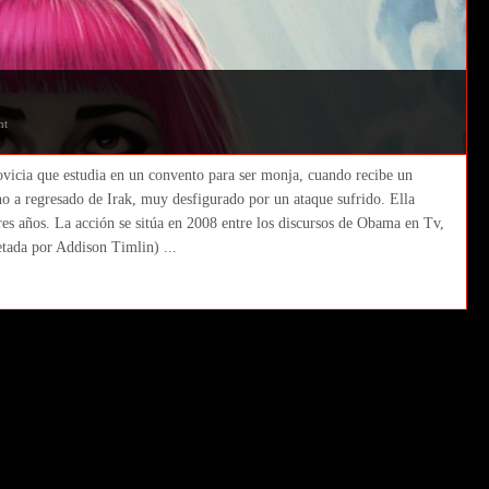
nt
novicia que estudia en un convento para ser monja, cuando recibe un
o a regresado de Irak, muy desfigurado por un ataque sufrido. Ella
res años. La acción se sitúa en 2008 entre los discursos de Obama en Tv,
etada por Addison Timlin) ...