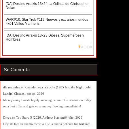
Se Comenta
tile reglazing
en
Cuando llega la noche (1985 Into the Night. John
Landis) Classics
1 agosto, 2026
tile reglazing Locate highly amazing ceramic tile restoration today
on a best offer and gets your money flowing immediately!
Diego
en
Toy Story 5 (2026. Andrew Stanton)
6 julio, 2026
Dejé de leer en cuanto escribió que la cuarta película fue brillante...