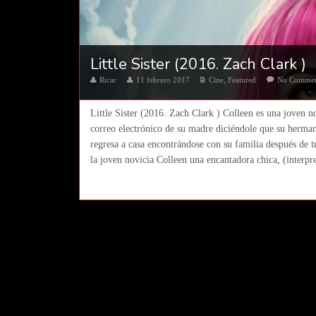
Little Sister (2016. Zach Clark )
Ricar
11 febrero 2017
Cine
,
Featured
No Comme
Little Sister (2016. Zach Clark ) Colleen es una joven 
correo electrónico de su madre diciéndole que su herman
regresa a casa encontrándose con su familia después de t
la joven novicia Colleen una encantadora chica, (interpr