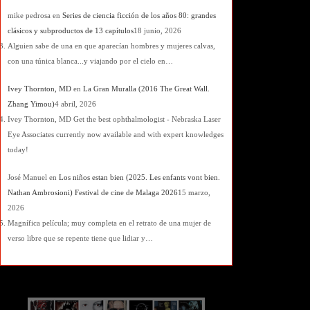
mike pedrosa
en
Series de ciencia ficción de los años 80: grandes
clásicos y subproductos de 13 capítulos
18 junio, 2026
Alguien sabe de una en que aparecían hombres y mujeres calvas,
con una túnica blanca...y viajando por el cielo en…
Ivey Thornton, MD
en
La Gran Muralla (2016 The Great Wall.
Zhang Yimou)
4 abril, 2026
Ivey Thornton, MD Get the best ophthalmologist - Nebraska Laser
Eye Associates currently now available and with expert knowledges
today!
José Manuel
en
Los niños estan bien (2025. Les enfants vont bien.
Nathan Ambrosioni) Festival de cine de Malaga 2026
15 marzo,
2026
Magnífica película; muy completa en el retrato de una mujer de
verso libre que se repente tiene que lidiar y…