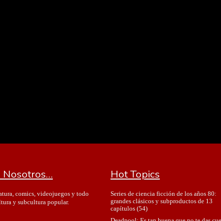
 Nosotros…
Hot Topics
Series de ciencia ficción de los años 80:
ratura, comics, videojuegos y todo
grandes clásicos y subproductos de 13
ltura y subcultura popular.
capítulos
(54)
Deadpool: Es tan buena que no te das cu