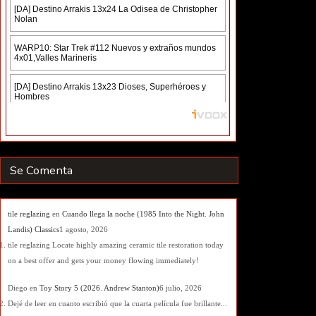
Se Comenta
tile reglazing
en
Cuando llega la noche (1985 Into the Night. John
Landis) Classics
1 agosto, 2026
tile reglazing Locate highly amazing ceramic tile restoration today
on a best offer and gets your money flowing immediately!
Diego
en
Toy Story 5 (2026. Andrew Stanton)
6 julio, 2026
Dejé de leer en cuanto escribió que la cuarta película fue brillante...