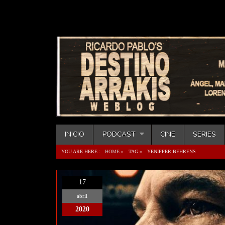
INICIO
PODCAST
CINE
SERIES
YOU ARE HERE :
HOME
»
TAG »
YENIFFER BEHRENS
17
abril
2020