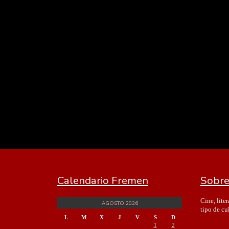
Calendario Fremen
Sobre
Cine, lite
AGOSTO 2026
tipo de cu
L
M
X
J
V
S
D
1
2