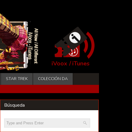
iVoox
/
iTunes
STAR TREK
COLECCIÓN DA
Búsqueda