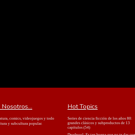
 Nosotros…
Hot Topics
Series de ciencia ficción de los años 80:
ratura, comics, videojuegos y todo
grandes clásicos y subproductos de 13
ltura y subcultura popular.
capítulos
(54)
Deadpool: Es tan buena que no te das cu