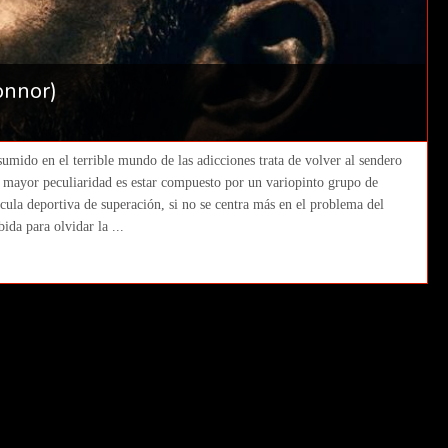
onnor)
sumido en el terrible mundo de las adicciones trata de volver al sendero
a mayor peculiaridad es estar compuesto por un variopinto grupo de
lícula deportiva de superación, si no se centra más en el problema del
ida para olvidar la ...