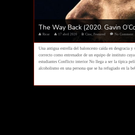
The Way Back (2020. Gavin O’C
Ricar
17 abril 2020
Cine
,
Featured
No Comment
Una antigua estrella del baloncesto caída en desgracia y 
correcto como entrenador de un equipo de instituto cuy
estudiantes Conflicto interior No llega a ser la típica pe
alcoholismo en una persona que se ha refugiado en la beb