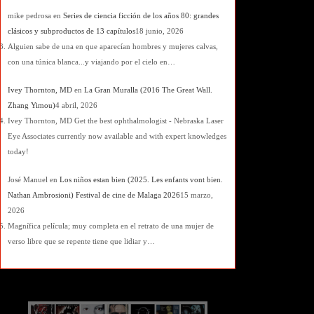
mike pedrosa
en
Series de ciencia ficción de los años 80: grandes
clásicos y subproductos de 13 capítulos
18 junio, 2026
Alguien sabe de una en que aparecían hombres y mujeres calvas,
con una túnica blanca...y viajando por el cielo en…
Ivey Thornton, MD
en
La Gran Muralla (2016 The Great Wall.
Zhang Yimou)
4 abril, 2026
Ivey Thornton, MD Get the best ophthalmologist - Nebraska Laser
Eye Associates currently now available and with expert knowledges
today!
José Manuel
en
Los niños estan bien (2025. Les enfants vont bien.
Nathan Ambrosioni) Festival de cine de Malaga 2026
15 marzo,
2026
Magnífica película; muy completa en el retrato de una mujer de
verso libre que se repente tiene que lidiar y…