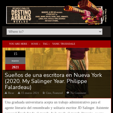
YOU ARE HERE :
HOME
»
TAG »
YANIC TRUESDALE
15
marzo
2021
Sueños de una escritora en Nueva York
(2020. My Salinger Year. Philippe
Falardeau)
Ricar
15 marzo 2021
Cine
,
Featured
No Comment
Una graduada universitaria acepta un trabajo administrativo para el
agente literario del renombrado y solitario escritor JD Salinger. Asistente