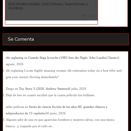
Se Comenta
tile reglazing
en
Cuando llega la noche (1985 Into the Night. John Landis) Classics
1
agosto, 2026
tile reglazing Locate highly amazing ceramic tile restoration today on a best offer and
gets your money flowing immediately!
Diego
en
Toy Story 5 (2026. Andrew Stanton)
6 julio, 2026
Dejé de leer en cuanto escribió que la cuarta película fue brillante...
mike pedrosa
en
Series de ciencia ficción de los años 80: grandes clásicos y
subproductos de 13 capítulos
18 junio, 2026
Alguien sabe de una en que aparecían hombres y mujeres calvas, con una túnica
blanca...y viajando por el cielo en…