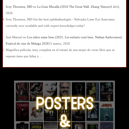
Ivey Thornton, MD
en
La Gran Muralla (2016 The Great Wall. Zhang Yimou)
4 abril,
2026
Ivey Thornton, MD Get the best ophthalmologist - Nebraska Laser Eye Associates
currently now available and with expert knowledges today!
José Manuel
en
Los niños estan bien (2025. Les enfants vont bien. Nathan Ambrosioni)
Festival de cine de Malaga 2026
15 marzo, 2026
Magnífica película; muy completa en el retrato de una mujer de verso libre que se
repente tiene que lidiar y…