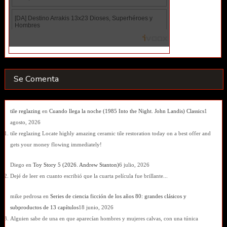
Se Comenta
tile reglazing
en
Cuando llega la noche (1985 Into the Night. John Landis) Classics
1
agosto, 2026
tile reglazing Locate highly amazing ceramic tile restoration today on a best offer and
gets your money flowing immediately!
Diego
en
Toy Story 5 (2026. Andrew Stanton)
6 julio, 2026
Dejé de leer en cuanto escribió que la cuarta película fue brillante...
mike pedrosa
en
Series de ciencia ficción de los años 80: grandes clásicos y
subproductos de 13 capítulos
18 junio, 2026
Alguien sabe de una en que aparecían hombres y mujeres calvas, con una túnica