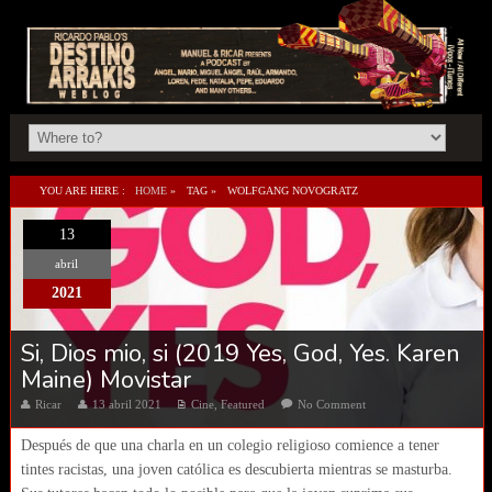
YOU ARE HERE :
HOME
»
TAG »
WOLFGANG NOVOGRATZ
13
abril
2021
Si, Dios mio, si (2019 Yes, God, Yes. Karen
Maine) Movistar
Ricar
13 abril 2021
Cine
,
Featured
No Comment
Después de que una charla en un colegio religioso comience a tener
tintes racistas, una joven católica es descubierta mientras se masturba.