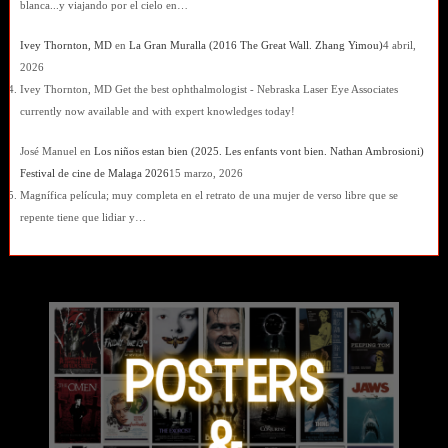
blanca...y viajando por el cielo en…
Ivey Thornton, MD
en
La Gran Muralla (2016 The Great Wall. Zhang Yimou)
4 abril,
2026
Ivey Thornton, MD Get the best ophthalmologist - Nebraska Laser Eye Associates
currently now available and with expert knowledges today!
José Manuel
en
Los niños estan bien (2025. Les enfants vont bien. Nathan Ambrosioni)
Festival de cine de Malaga 2026
15 marzo, 2026
Magnífica película; muy completa en el retrato de una mujer de verso libre que se
repente tiene que lidiar y…