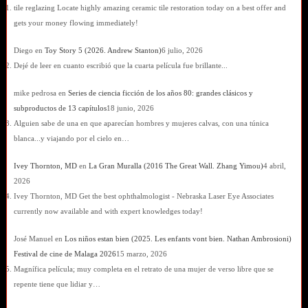
tile reglazing Locate highly amazing ceramic tile restoration today on a best offer and
gets your money flowing immediately!
Diego
en
Toy Story 5 (2026. Andrew Stanton)
6 julio, 2026
Dejé de leer en cuanto escribió que la cuarta película fue brillante...
mike pedrosa
en
Series de ciencia ficción de los años 80: grandes clásicos y
subproductos de 13 capítulos
18 junio, 2026
Alguien sabe de una en que aparecían hombres y mujeres calvas, con una túnica
blanca...y viajando por el cielo en…
Ivey Thornton, MD
en
La Gran Muralla (2016 The Great Wall. Zhang Yimou)
4 abril,
2026
Ivey Thornton, MD Get the best ophthalmologist - Nebraska Laser Eye Associates
currently now available and with expert knowledges today!
José Manuel
en
Los niños estan bien (2025. Les enfants vont bien. Nathan Ambrosioni)
Festival de cine de Malaga 2026
15 marzo, 2026
Magnífica película; muy completa en el retrato de una mujer de verso libre que se
repente tiene que lidiar y…