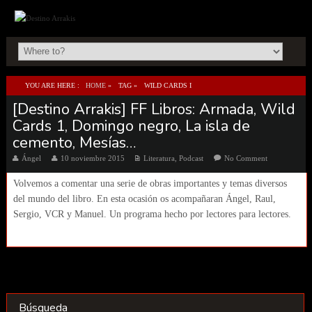
YOU ARE HERE :
HOME
»
TAG »
WILD CARDS I
[Destino Arrakis] FF Libros: Armada, Wild
Cards 1, Domingo negro, La isla de
cemento, Mesías…
Ángel
10 noviembre 2015
Literatura
,
Podcast
No Comment
Volvemos a comentar una serie de obras importantes y temas diversos
del mundo del libro. En esta ocasión os acompañaran Ángel, Raul,
Sergio, VCR y Manuel. Un programa hecho por lectores para lectores.
Búsqueda