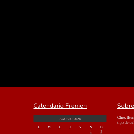
Calendario Fremen
Sobre
Cine, lite
AGOSTO 2026
tipo de cu
L
M
X
J
V
S
D
1
2