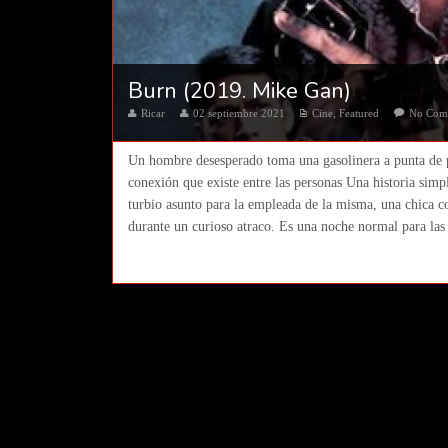
Burn (2019. Mike Gan)
Ricar
02 septiembre 2021
Cine
,
Featured
No Com
Un hombre desesperado toma una gasolinera a punta de pi
conexión que existe entre las personas Una historia simp
turbio asunto para la empleada de la misma, una chica 
durante un curioso atraco. Es una noche normal para las