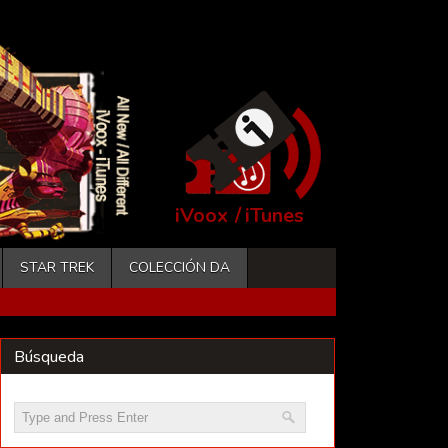
iVoox
/
iTunes
STAR TREK
COLECCIÓN DA
Búsqueda