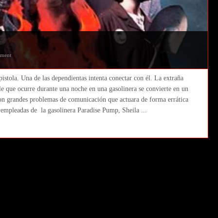
ment
stola. Una de las dependientas intenta conectar con él. La extraña
le que ocurre durante una noche en una gasolinera se convierte en un
con grandes problemas de comunicación que actuara de forma errática
 empleadas de la gasolinera Paradise Pump, Sheila ...