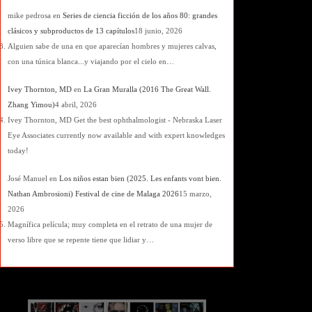
mike pedrosa
en
Series de ciencia ficción de los años 80: grandes
clásicos y subproductos de 13 capítulos
18 junio, 2026
Alguien sabe de una en que aparecían hombres y mujeres calvas,
con una túnica blanca...y viajando por el cielo en…
Ivey Thornton, MD
en
La Gran Muralla (2016 The Great Wall.
Zhang Yimou)
4 abril, 2026
Ivey Thornton, MD Get the best ophthalmologist - Nebraska Laser
Eye Associates currently now available and with expert knowledges
today!
José Manuel
en
Los niños estan bien (2025. Les enfants vont bien.
Nathan Ambrosioni) Festival de cine de Malaga 2026
15 marzo,
2026
Magnífica película; muy completa en el retrato de una mujer de
verso libre que se repente tiene que lidiar y…