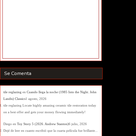
Se Comenta
tile reglazing
en
Cuando llega la noche (1985 Into the Night. John
Landis) Classics
1 agosto, 2026
tile reglazing Locate highly amazing ceramic tile restoration today
on a best offer and gets your money flowing immediately!
Diego
en
Toy Story 5 (2026. Andrew Stanton)
6 julio, 2026
Dejé de leer en cuanto escribió que la cuarta película fue brillante...