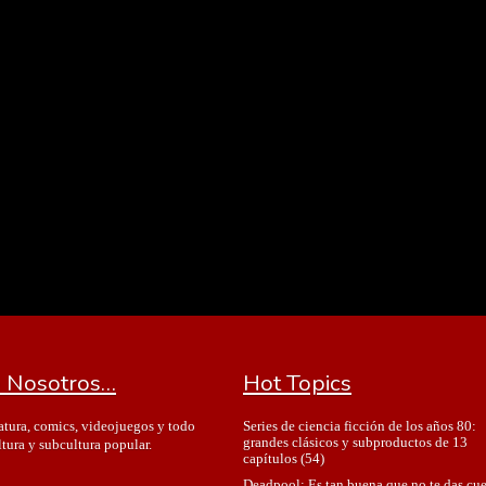
 Nosotros…
Hot Topics
Series de ciencia ficción de los años 80:
ratura, comics, videojuegos y todo
grandes clásicos y subproductos de 13
ltura y subcultura popular.
capítulos
(54)
Deadpool: Es tan buena que no te das cu