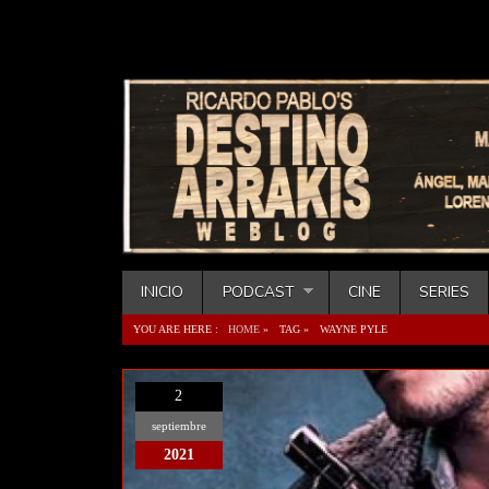
INICIO
PODCAST
CINE
SERIES
YOU ARE HERE :
HOME
»
TAG »
WAYNE PYLE
2
septiembre
2021