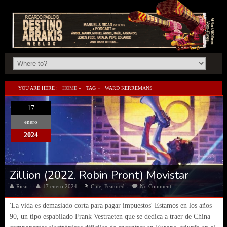
YOU ARE HERE :
HOME
»
TAG »
WARD KERREMANS
17
enero
2024
Zillion (2022. Robin Pront) Movistar
Ricar
17 enero 2024
Cine
,
Featured
No Comment
'La vida es demasiado corta para pagar impuestos' Estamos en los años
90, un tipo espabilado Frank Vestraeten que se dedica a traer de China