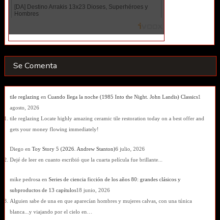
Se Comenta
tile reglazing
en
Cuando llega la noche (1985 Into the Night. John Landis) Classics
1
agosto, 2026
tile reglazing Locate highly amazing ceramic tile restoration today on a best offer and
gets your money flowing immediately!
Diego
en
Toy Story 5 (2026. Andrew Stanton)
6 julio, 2026
Dejé de leer en cuanto escribió que la cuarta película fue brillante...
mike pedrosa
en
Series de ciencia ficción de los años 80: grandes clásicos y
subproductos de 13 capítulos
18 junio, 2026
Alguien sabe de una en que aparecían hombres y mujeres calvas, con una túnica
blanca...y viajando por el cielo en…