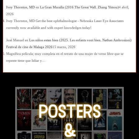
Ivey Thornton, MD
en
La Gran Muralla (2016 The Great Wall. Zhang Yimou)
4 abril,
2026
Ivey Thornton, MD Get the best ophthalmologist - Nebraska Laser Eye Associates
currently now available and with expert knowledges today!
José Manuel
en
Los niños estan bien (2025. Les enfants vont bien. Nathan Ambrosioni)
Festival de cine de Malaga 2026
15 marzo, 2026
Magnífica película; muy completa en el retrato de una mujer de verso libre que se
repente tiene que lidiar y…