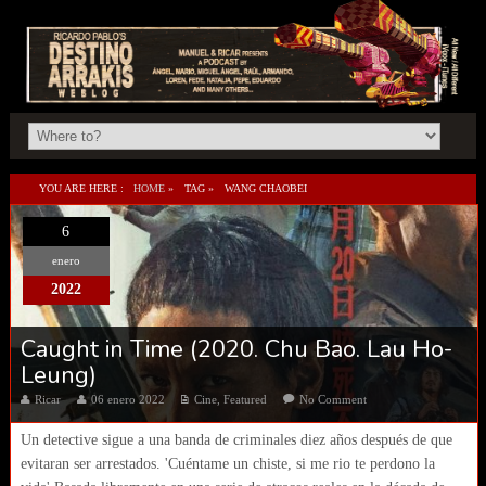
YOU ARE HERE :
HOME
»
TAG »
WANG CHAOBEI
6
enero
2022
Caught in Time (2020. Chu Bao. Lau Ho-
Leung)
Ricar
06 enero 2022
Cine
,
Featured
No Comment
Un detective sigue a una banda de criminales diez años después de que
evitaran ser arrestados. 'Cuéntame un chiste, si me rio te perdono la