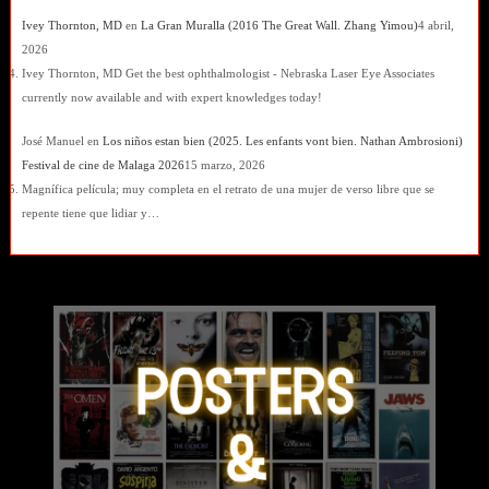
Ivey Thornton, MD
en
La Gran Muralla (2016 The Great Wall. Zhang Yimou)
4 abril,
2026
Ivey Thornton, MD Get the best ophthalmologist - Nebraska Laser Eye Associates
currently now available and with expert knowledges today!
José Manuel
en
Los niños estan bien (2025. Les enfants vont bien. Nathan Ambrosioni)
Festival de cine de Malaga 2026
15 marzo, 2026
Magnífica película; muy completa en el retrato de una mujer de verso libre que se
repente tiene que lidiar y…