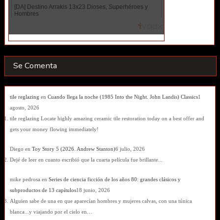
Se Comenta
tile reglazing
en
Cuando llega la noche (1985 Into the Night. John Landis) Classics
1
agosto, 2026
tile reglazing Locate highly amazing ceramic tile restoration today on a best offer and
gets your money flowing immediately!
Diego
en
Toy Story 5 (2026. Andrew Stanton)
6 julio, 2026
Dejé de leer en cuanto escribió que la cuarta película fue brillante...
mike pedrosa
en
Series de ciencia ficción de los años 80: grandes clásicos y
subproductos de 13 capítulos
18 junio, 2026
Alguien sabe de una en que aparecían hombres y mujeres calvas, con una túnica
blanca...y viajando por el cielo en…