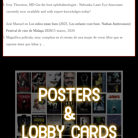
Ivey Thornton, MD Get the best ophthalmologist - Nebraska Laser Eye Associates
currently now available and with expert knowledges today!
José Manuel
en
Los niños estan bien (2025. Les enfants vont bien. Nathan Ambrosioni)
Festival de cine de Malaga 2026
15 marzo, 2026
Magnífica película; muy completa en el retrato de una mujer de verso libre que se
repente tiene que lidiar y…