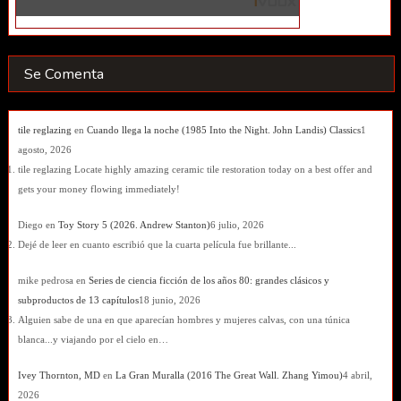
Se Comenta
tile reglazing
en
Cuando llega la noche (1985 Into the Night. John Landis) Classics
1
agosto, 2026
tile reglazing Locate highly amazing ceramic tile restoration today on a best offer and
gets your money flowing immediately!
Diego
en
Toy Story 5 (2026. Andrew Stanton)
6 julio, 2026
Dejé de leer en cuanto escribió que la cuarta película fue brillante...
mike pedrosa
en
Series de ciencia ficción de los años 80: grandes clásicos y
subproductos de 13 capítulos
18 junio, 2026
Alguien sabe de una en que aparecían hombres y mujeres calvas, con una túnica
blanca...y viajando por el cielo en…
Ivey Thornton, MD
en
La Gran Muralla (2016 The Great Wall. Zhang Yimou)
4 abril,
2026