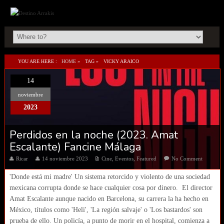
YOU ARE HERE :
HOME
»
TAG »
VICKY ARAICO
14
noviembre
2023
Perdidos en la noche (2023. Amat
Escalante) Fancine Málaga
Ricar
14 noviembre 2023
Cine
,
Eventos
,
Featured
No Comment
'Donde está mi madre' Un sistema retorcido y violento de una sociedad
mexicana corrupta donde se hace cualquier cosa por dinero. El director
Amat Escalante aunque nacido en Barcelona, su carrera la ha hecho en
México, títulos como 'Heli', 'La región salvaje' o 'Los bastardos' son
prueba de ello. Un policía, a punto de morir en el hospital, comienza a