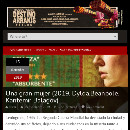
YOU ARE HERE :
HOME
»
TAG »
VASILISA PERELYGINA
15
diciembre
2019
Una gran mujer (2019. Dylda.Beanpole.
Kantemir Balagov)
Ricar
15 diciembre 2019
Cine
,
Featured
No Comment
Leningrado, 1945. La Segunda Guerra Mundial ha devastado la ciudad y
derruido sus edificios, dejando a sus ciudadanos en la miseria tanto a