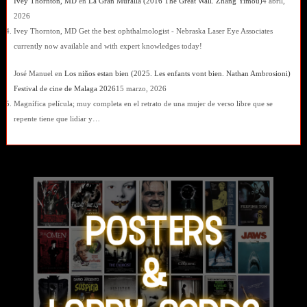
Ivey Thornton, MD
en
La Gran Muralla (2016 The Great Wall. Zhang Yimou)
4 abril,
2026
Ivey Thornton, MD Get the best ophthalmologist - Nebraska Laser Eye Associates
currently now available and with expert knowledges today!
José Manuel
en
Los niños estan bien (2025. Les enfants vont bien. Nathan Ambrosioni)
Festival de cine de Malaga 2026
15 marzo, 2026
Magnífica película; muy completa en el retrato de una mujer de verso libre que se
repente tiene que lidiar y…