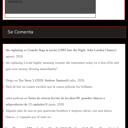
Se Comenta
tile reglazing
en
Cuando llega la noche (1985 Into the Night. John Landis) Classics
1
agosto, 2026
tile reglazing Locate highly amazing ceramic tile restoration today on a best offer and
gets your money flowing immediately!
Diego
en
Toy Story 5 (2026. Andrew Stanton)
6 julio, 2026
Dejé de leer en cuanto escribió que la cuarta película fue brillante...
mike pedrosa
en
Series de ciencia ficción de los años 80: grandes clásicos y
subproductos de 13 capítulos
18 junio, 2026
Alguien sabe de una en que aparecían hombres y mujeres calvas, con una túnica
blanca...y viajando por el cielo en…