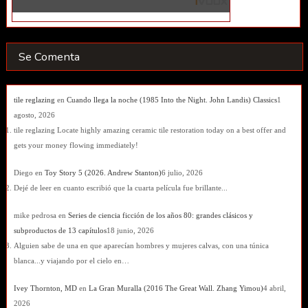
Se Comenta
tile reglazing
en
Cuando llega la noche (1985 Into the Night. John Landis) Classics
1
agosto, 2026
tile reglazing Locate highly amazing ceramic tile restoration today on a best offer and
gets your money flowing immediately!
Diego
en
Toy Story 5 (2026. Andrew Stanton)
6 julio, 2026
Dejé de leer en cuanto escribió que la cuarta película fue brillante...
mike pedrosa
en
Series de ciencia ficción de los años 80: grandes clásicos y
subproductos de 13 capítulos
18 junio, 2026
Alguien sabe de una en que aparecían hombres y mujeres calvas, con una túnica
blanca...y viajando por el cielo en…
Ivey Thornton, MD
en
La Gran Muralla (2016 The Great Wall. Zhang Yimou)
4 abril,
2026