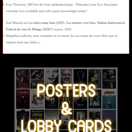
Ivey Thornton, MD Get the best ophthalmologist - Nebraska Laser Eye Associates
currently now available and with expert knowledges today!
José Manuel
en
Los niños estan bien (2025. Les enfants vont bien. Nathan Ambrosioni)
Festival de cine de Malaga 2026
15 marzo, 2026
Magnífica película; muy completa en el retrato de una mujer de verso libre que se
repente tiene que lidiar y…