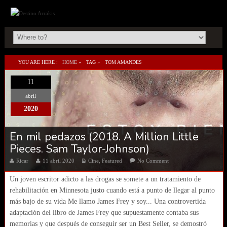
YOU ARE HERE :
HOME
»
TAG »
TOM AMANDES
11
abril
2020
En mil pedazos (2018. A Million Little
Pieces. Sam Taylor-Johnson)
Ricar
11 abril 2020
Cine
,
Featured
No Comment
Un joven escritor adicto a las drogas se somete a un tratamiento de
rehabilitación en Minnesota justo cuando está a punto de llegar al punto
más bajo de su vida Me llamo James Frey y soy... Una controvertida
adaptación del libro de James Frey que supuestamente contaba sus
memorias y que después de conseguir ser un Best Seller, se demostró