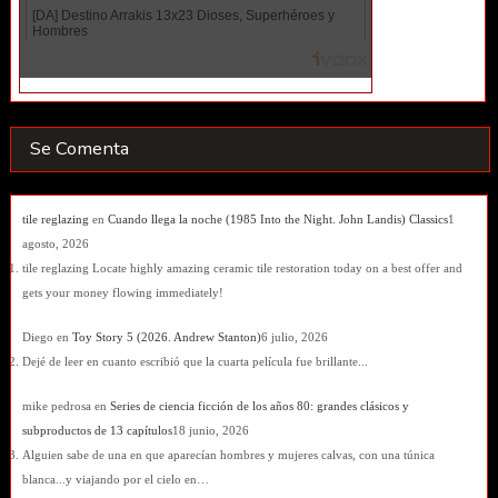
Se Comenta
tile reglazing
en
Cuando llega la noche (1985 Into the Night. John Landis) Classics
1
agosto, 2026
tile reglazing Locate highly amazing ceramic tile restoration today on a best offer and
gets your money flowing immediately!
Diego
en
Toy Story 5 (2026. Andrew Stanton)
6 julio, 2026
Dejé de leer en cuanto escribió que la cuarta película fue brillante...
mike pedrosa
en
Series de ciencia ficción de los años 80: grandes clásicos y
subproductos de 13 capítulos
18 junio, 2026
Alguien sabe de una en que aparecían hombres y mujeres calvas, con una túnica
blanca...y viajando por el cielo en…