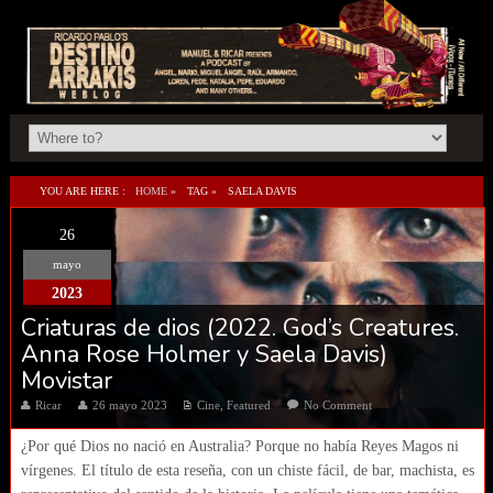
YOU ARE HERE :
HOME
»
TAG »
SAELA DAVIS
26
mayo
2023
Criaturas de dios (2022. God’s Creatures.
Anna Rose Holmer y Saela Davis)
Movistar
Ricar
26 mayo 2023
Cine
,
Featured
No Comment
¿Por qué Dios no nació en Australia? Porque no había Reyes Magos ni
vírgenes. El título de esta reseña, con un chiste fácil, de bar, machista, es