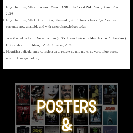
Ivey Thornton, MD
en
La Gran Muralla (2016 The Great Wall. Zhang Yimou)
4 abril,
2026
Ivey Thornton, MD Get the best ophthalmologist - Nebraska Laser Eye Associates
currently now available and with expert knowledges today!
José Manuel
en
Los niños estan bien (2025. Les enfants vont bien. Nathan Ambrosioni)
Festival de cine de Malaga 2026
15 marzo, 2026
Magnífica película; muy completa en el retrato de una mujer de verso libre que se
repente tiene que lidiar y…