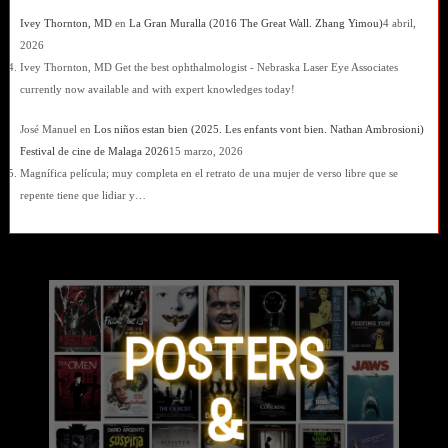
Ivey Thornton, MD
en
La Gran Muralla (2016 The Great Wall. Zhang Yimou)
4 abril,
2026
Ivey Thornton, MD Get the best ophthalmologist - Nebraska Laser Eye Associates
currently now available and with expert knowledges today!
José Manuel
en
Los niños estan bien (2025. Les enfants vont bien. Nathan Ambrosioni)
Festival de cine de Malaga 2026
15 marzo, 2026
Magnífica película; muy completa en el retrato de una mujer de verso libre que se
repente tiene que lidiar y…