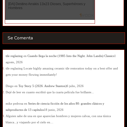
Se Comenta
tile reglazing
en
Cuando llega la noche (1985 Into the Night. John Landis) Classics
1
agosto, 2026
tile reglazing Locate highly amazing ceramic tile restoration today on a best offer and
gets your money flowing immediately!
Diego
en
Toy Story 5 (2026. Andrew Stanton)
6 julio, 2026
Dejé de leer en cuanto escribió que la cuarta película fue brillante...
mike pedrosa
en
Series de ciencia ficción de los años 80: grandes clásicos y
subproductos de 13 capítulos
18 junio, 2026
Alguien sabe de una en que aparecían hombres y mujeres calvas, con una túnica
blanca...y viajando por el cielo en…