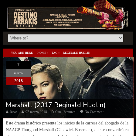
YOU ARE HERE :
HOME
»
TAG »
REGINALD HUDLIN
7
marzo
2018
Marshall (2017 Reginald Hudlin)
Ricar
07 marzo 2018
Cine
,
Featured
No Comment
Este drama histórico presenta los inicios de la carrera del abogado de la
NAACP Thurgood Marshall (Chadwick Boseman), que se convertirá en