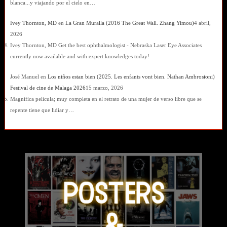
blanca...y viajando por el cielo en…
Ivey Thornton, MD
en
La Gran Muralla (2016 The Great Wall. Zhang Yimou)
4 abril,
2026
Ivey Thornton, MD Get the best ophthalmologist - Nebraska Laser Eye Associates
currently now available and with expert knowledges today!
José Manuel
en
Los niños estan bien (2025. Les enfants vont bien. Nathan Ambrosioni)
Festival de cine de Malaga 2026
15 marzo, 2026
Magnífica película; muy completa en el retrato de una mujer de verso libre que se
repente tiene que lidiar y…