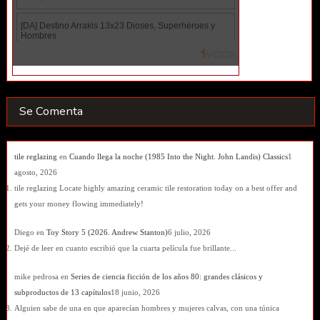
Se Comenta
tile reglazing
en
Cuando llega la noche (1985 Into the Night. John Landis) Classics
1
agosto, 2026
tile reglazing Locate highly amazing ceramic tile restoration today on a best offer and
gets your money flowing immediately!
Diego
en
Toy Story 5 (2026. Andrew Stanton)
6 julio, 2026
Dejé de leer en cuanto escribió que la cuarta película fue brillante...
mike pedrosa
en
Series de ciencia ficción de los años 80: grandes clásicos y
subproductos de 13 capítulos
18 junio, 2026
Alguien sabe de una en que aparecían hombres y mujeres calvas, con una túnica