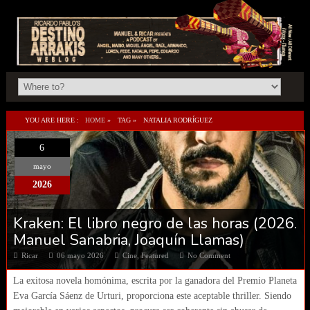
YOU ARE HERE :
HOME
»
TAG »
NATALIA RODRÍGUEZ
6
mayo
2026
Kraken: El libro negro de las horas (2026.
Manuel Sanabria, Joaquín Llamas)
Ricar
06 mayo 2026
Cine
,
Featured
No Comment
La exitosa novela homónima, escrita por la ganadora del Premio Planeta
Eva García Sáenz de Urturi, proporciona este aceptable thriller. Siendo