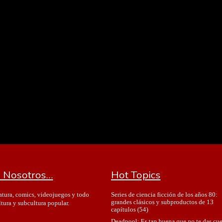
 Nosotros…
Hot Topics
Series de ciencia ficción de los años 80:
ratura, comics, videojuegos y todo
grandes clásicos y subproductos de 13
ltura y subcultura popular.
capítulos
(54)
Deadpool: Es tan buena que no te das cu