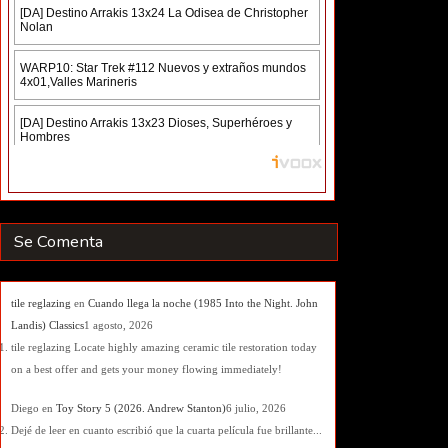
Se Comenta
tile reglazing
en
Cuando llega la noche (1985 Into the Night. John
Landis) Classics
1 agosto, 2026
tile reglazing Locate highly amazing ceramic tile restoration today
on a best offer and gets your money flowing immediately!
Diego
en
Toy Story 5 (2026. Andrew Stanton)
6 julio, 2026
Dejé de leer en cuanto escribió que la cuarta película fue brillante...