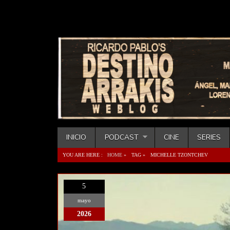
INICIO
PODCAST
CINE
SERIES
YOU ARE HERE :
HOME
»
TAG »
MICHELLE TZONTCHEV
5
mayo
2026