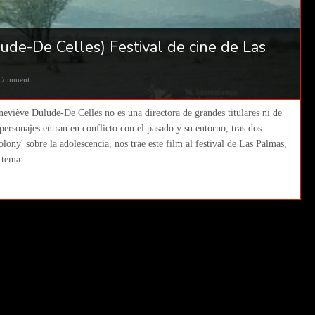
de-De Celles) Festival de cine de Las
Comment
neviève Dulude-De Celles no es una directora de grandes titulares ni de
personajes entran en conflicto con el pasado y su entorno, tras dos
ony' sobre la adolescencia, nos trae este film al festival de Las Palmas,
tema ...