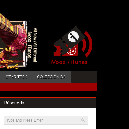
iVoox
/
iTunes
STAR TREK
COLECCIÓN DA
Búsqueda