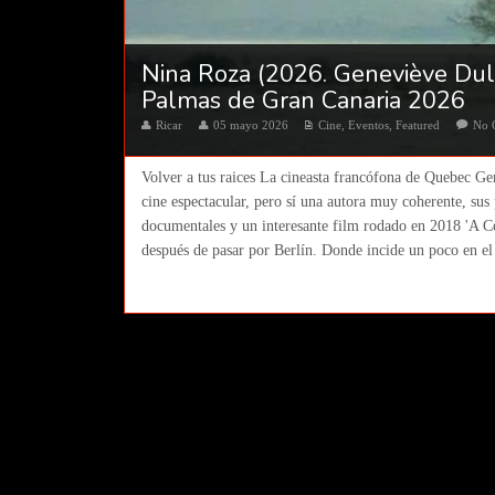
Nina Roza (2026. Geneviève Dulu
Palmas de Gran Canaria 2026
Ricar
05 mayo 2026
Cine
,
Eventos
,
Featured
No 
Volver a tus raices La cineasta francófona de Quebec Ge
cine espectacular, pero sí una autora muy coherente, sus 
documentales y un interesante film rodado en 2018 'A Col
después de pasar por Berlín. Donde incide un poco en el 