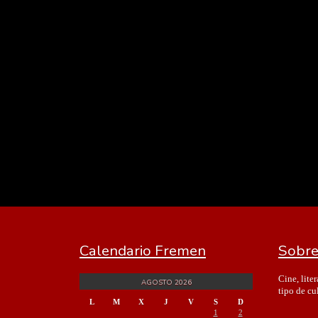
Calendario Fremen
Sobre
Cine, lite
AGOSTO 2026
tipo de cu
L
M
X
J
V
S
D
1
2