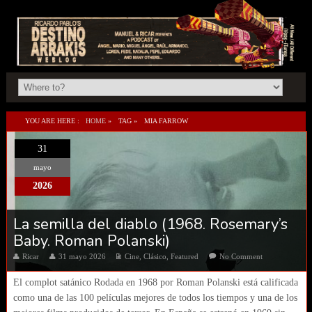
YOU ARE HERE :
HOME
»
TAG »
MIA FARROW
31
mayo
2026
La semilla del diablo (1968. Rosemary’s
Baby. Roman Polanski)
Ricar
31 mayo 2026
Cine
,
Clásico
,
Featured
No Comment
El complot satánico Rodada en 1968 por Roman Polanski está calificada
como una de las 100 películas mejores de todos los tiempos y una de los