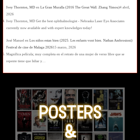
Ivey Thornton, MD
en
La Gran Muralla (2016 The Great Wall. Zhang Yimou)
4 abril,
2026
Ivey Thornton, MD Get the best ophthalmologist - Nebraska Laser Eye Associates
currently now available and with expert knowledges today!
José Manuel
en
Los niños estan bien (2025. Les enfants vont bien. Nathan Ambrosioni)
Festival de cine de Malaga 2026
15 marzo, 2026
Magnífica película; muy completa en el retrato de una mujer de verso libre que se
repente tiene que lidiar y…