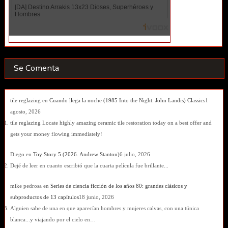
Se Comenta
tile reglazing
en
Cuando llega la noche (1985 Into the Night. John Landis) Classics
1
agosto, 2026
tile reglazing Locate highly amazing ceramic tile restoration today on a best offer and
gets your money flowing immediately!
Diego
en
Toy Story 5 (2026. Andrew Stanton)
6 julio, 2026
Dejé de leer en cuanto escribió que la cuarta película fue brillante...
mike pedrosa
en
Series de ciencia ficción de los años 80: grandes clásicos y
subproductos de 13 capítulos
18 junio, 2026
Alguien sabe de una en que aparecían hombres y mujeres calvas, con una túnica
blanca...y viajando por el cielo en…