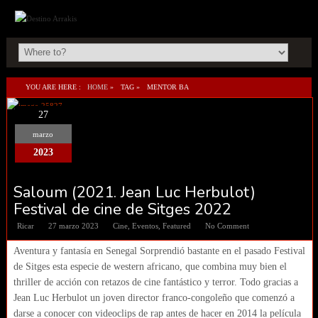
YOU ARE HERE :
HOME
»
TAG »
MENTOR BA
27
marzo
2023
Saloum (2021. Jean Luc Herbulot)
Festival de cine de Sitges 2022
Ricar
27 marzo 2023
Cine
,
Eventos
,
Featured
No Comment
Aventura y fantasía en Senegal Sorprendió bastante en el pasado Festival
de Sitges esta especie de western africano, que combina muy bien el
thriller de acción con retazos de cine fantástico y terror. Todo gracias a
Jean Luc Herbulot un joven director franco-congoleño que comenzó a
darse a conocer con videoclips de rap antes de hacer en 2014 la película