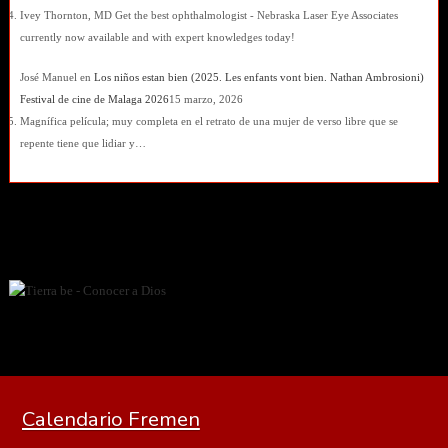
Ivey Thornton, MD Get the best ophthalmologist - Nebraska Laser Eye Associates
currently now available and with expert knowledges today!
José Manuel
en
Los niños estan bien (2025. Les enfants vont bien. Nathan Ambrosioni)
Festival de cine de Malaga 2026
15 marzo, 2026
Magnífica película; muy completa en el retrato de una mujer de verso libre que se
repente tiene que lidiar y…
Calendario Fremen