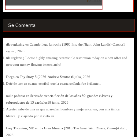
Se Comenta
tile reglazing
en
Cuando llega la noche (1985 Into the Night. John Landis) Classics
1
agosto, 2026
tile reglazing Locate highly amazing ceramic tile restoration today on a best offer and
gets your money flowing immediately!
Diego
en
Toy Story 5 (2026. Andrew Stanton)
6 julio, 2026
Dejé de leer en cuanto escribió que la cuarta película fue brillante...
mike pedrosa
en
Series de ciencia ficción de los años 80: grandes clásicos y
subproductos de 13 capítulos
18 junio, 2026
Alguien sabe de una en que aparecían hombres y mujeres calvas, con una túnica
blanca...y viajando por el cielo en…
Ivey Thornton, MD
en
La Gran Muralla (2016 The Great Wall. Zhang Yimou)
4 abril,
2026