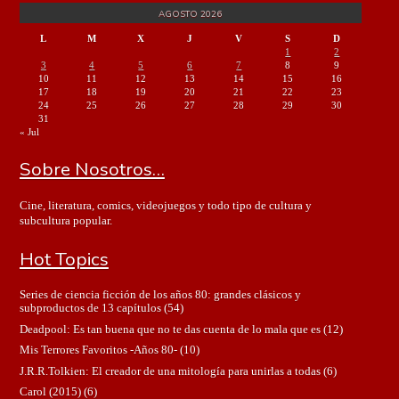
AGOSTO 2026
L
M
X
J
V
S
D
1
2
3
4
5
6
7
8
9
10
11
12
13
14
15
16
17
18
19
20
21
22
23
24
25
26
27
28
29
30
31
« Jul
Sobre Nosotros…
Cine, literatura, comics, videojuegos y todo tipo de cultura y
subcultura popular.
Hot Topics
Series de ciencia ficción de los años 80: grandes clásicos y
subproductos de 13 capítulos
(54)
Deadpool: Es tan buena que no te das cuenta de lo mala que es
(12)
Mis Terrores Favoritos -Años 80-
(10)
J.R.R.Tolkien: El creador de una mitología para unirlas a todas
(6)
Carol (2015)
(6)