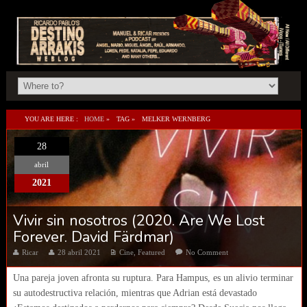
YOU ARE HERE :
HOME
»
TAG »
MELKER WERNBERG
28
abril
2021
Vivir sin nosotros (2020. Are We Lost
Forever. David Färdmar)
Ricar
28 abril 2021
Cine
,
Featured
No Comment
Una pareja joven afronta su ruptura. Para Hampus, es un alivio terminar
su autodestructiva relación, mientras que Adrian está devastado