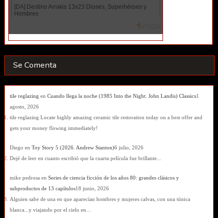
Se Comenta
tile reglazing
en
Cuando llega la noche (1985 Into the Night. John Landis) Classics
1
agosto, 2026
tile reglazing Locate highly amazing ceramic tile restoration today on a best offer and
gets your money flowing immediately!
Diego
en
Toy Story 5 (2026. Andrew Stanton)
6 julio, 2026
Dejé de leer en cuanto escribió que la cuarta película fue brillante...
mike pedrosa
en
Series de ciencia ficción de los años 80: grandes clásicos y
subproductos de 13 capítulos
18 junio, 2026
Alguien sabe de una en que aparecían hombres y mujeres calvas, con una túnica
blanca...y viajando por el cielo en…