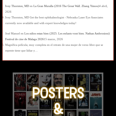
Ivey Thornton, MD
en
La Gran Muralla (2016 The Great Wall. Zhang Yimou)
4 abril,
2026
Ivey Thornton, MD Get the best ophthalmologist - Nebraska Laser Eye Associates
currently now available and with expert knowledges today!
José Manuel
en
Los niños estan bien (2025. Les enfants vont bien. Nathan Ambrosioni)
Festival de cine de Malaga 2026
15 marzo, 2026
Magnífica película; muy completa en el retrato de una mujer de verso libre que se
repente tiene que lidiar y…