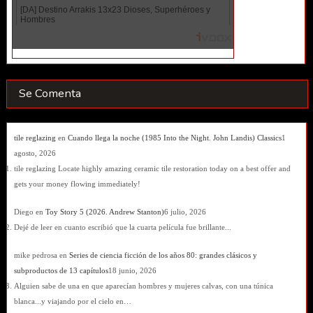
Se Comenta
tile reglazing
en
Cuando llega la noche (1985 Into the Night. John Landis) Classics
1
agosto, 2026
tile reglazing Locate highly amazing ceramic tile restoration today on a best offer and
gets your money flowing immediately!
Diego
en
Toy Story 5 (2026. Andrew Stanton)
6 julio, 2026
Dejé de leer en cuanto escribió que la cuarta película fue brillante...
mike pedrosa
en
Series de ciencia ficción de los años 80: grandes clásicos y
subproductos de 13 capítulos
18 junio, 2026
Alguien sabe de una en que aparecían hombres y mujeres calvas, con una túnica
blanca...y viajando por el cielo en…