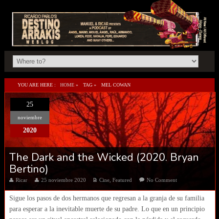
YOU ARE HERE :
HOME
»
TAG »
MEL COWAN
25
noviembre
2020
The Dark and the Wicked (2020. Bryan
Bertino)
Ricar
25 noviembre 2020
Cine
,
Featured
No Comment
Sigue los pasos de dos hermanos que regresan a la granja de su familia
para esperar a la inevitable muerte de su padre. Lo que en un principio