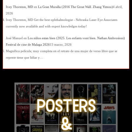
Ivey Thornton, MD
en
La Gran Muralla (2016 The Great Wall. Zhang Yimou)
4 abril,
2026
Ivey Thornton, MD Get the best ophthalmologist - Nebraska Laser Eye Associates
currently now available and with expert knowledges today!
José Manuel
en
Los niños estan bien (2025. Les enfants vont bien. Nathan Ambrosioni)
Festival de cine de Malaga 2026
15 marzo, 2026
Magnífica película; muy completa en el retrato de una mujer de verso libre que se
repente tiene que lidiar y…