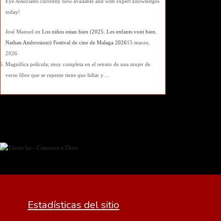
Eye Associates currently now available and with expert knowledges
today!
José Manuel
en
Los niños estan bien (2025. Les enfants vont bien.
Nathan Ambrosioni) Festival de cine de Malaga 2026
15 marzo,
2026
Magnífica película; muy completa en el retrato de una mujer de
verso libre que se repente tiene que lidiar y…
Estadísticas del sitio