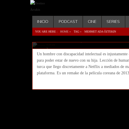
INICIO
PODCAST
CINE
SERIES
Milagro en la celda 7 (2019 Ye
YOU ARE HERE :
HOME
»
TAG »
MEHMET ADA ÖZTEKIN
Öztekin) Netflix
Ricar
03 abril 2020
Cine
,
Featured
No Comment
3
Un hombre con discapacidad intelectual es injustamente 
abril
para poder estar de nuevo con su hija. Lección de huma
2020
turca que llego discretamente a Netflix a mediados de ma
plataforma. Es un remake de la película coreana de 2013