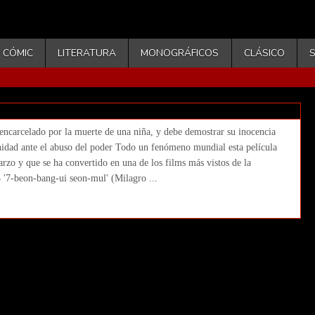
CÓMIC
LITERATURA
MONOGRÁFICOS
CLÁSICO
dinci Kogustaki Mucize. Mehmet Ada
encarcelado por la muerte de una niña, y debe demostrar su inocencia
nidad ante el abuso del poder Todo un fenómeno mundial esta película
rzo y que se ha convertido en una de los films más vistos de la
 '7-beon-bang-ui seon-mul' (Milagro ...