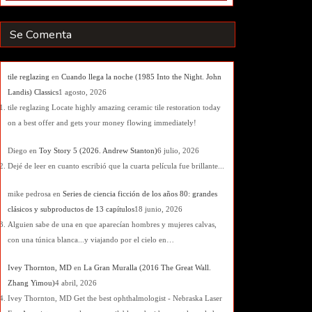
Se Comenta
tile reglazing
en
Cuando llega la noche (1985 Into the Night. John
Landis) Classics
1 agosto, 2026
tile reglazing Locate highly amazing ceramic tile restoration today
on a best offer and gets your money flowing immediately!
Diego
en
Toy Story 5 (2026. Andrew Stanton)
6 julio, 2026
Dejé de leer en cuanto escribió que la cuarta película fue brillante...
mike pedrosa
en
Series de ciencia ficción de los años 80: grandes
clásicos y subproductos de 13 capítulos
18 junio, 2026
Alguien sabe de una en que aparecían hombres y mujeres calvas,
con una túnica blanca...y viajando por el cielo en…
Ivey Thornton, MD
en
La Gran Muralla (2016 The Great Wall.
Zhang Yimou)
4 abril, 2026
Ivey Thornton, MD Get the best ophthalmologist - Nebraska Laser