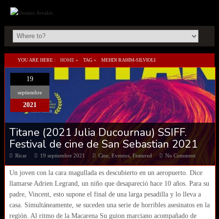
YOU ARE HERE :
HOME
»
TAG »
MEHDI RAHIM-SILVIOLI
19
septiembre
2021
Titane (2021 Julia Ducournau) SSIFF.
Festival de cine de San Sebastian 2021
Ricar
19 septiembre 2021
Cine
,
Eventos
,
Featured
No Comment
Un joven con la cara magullada es descubierto en un aeropuerto. Dice
llamarse Adrien Legrand, un niño que desapareció hace 10 años. Para su
padre, Vincent, esto supone el final de una larga pesadilla y lo lleva a
casa. Simultáneamente, se suceden una serie de horribles asesinatos en la
región. Al ritmo de la Macarena Su guion marciano acompañado de