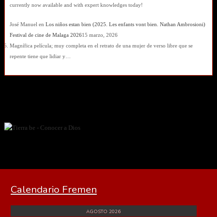
currently now available and with expert knowledges today!
José Manuel
en
Los niños estan bien (2025. Les enfants vont bien. Nathan Ambrosioni)
Festival de cine de Malaga 2026
15 marzo, 2026
Magnífica película; muy completa en el retrato de una mujer de verso libre que se
repente tiene que lidiar y…
Calendario Fremen
AGOSTO 2026