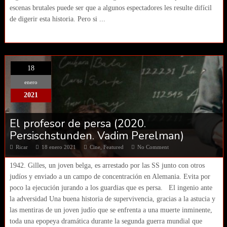
escenas brutales puede ser que a algunos espectadores les resulte difícil
de digerir esta historia. Pero si ...
18
enero
2021
El profesor de persa (2020.
Persischstunden. Vadim Perelman)
Ricar
18 enero 2021
Cine
,
Featured
No Comment
1942. Gilles, un joven belga, es arrestado por las SS junto con otros
judíos y enviado a un campo de concentración en Alemania. Evita por
poco la ejecución jurando a los guardias que es persa. El ingenio ante
la adversidad Una buena historia de supervivencia, gracias a la astucia y
las mentiras de un joven judío que se enfrenta a una muerte inminente,
toda una epopeya dramática durante la segunda guerra mundial que