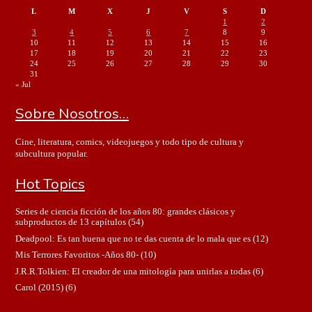
L
M
X
J
V
S
D
1
2
3
4
5
6
7
8
9
10
11
12
13
14
15
16
17
18
19
20
21
22
23
24
25
26
27
28
29
30
31
« Jul
Sobre Nosotros…
Cine, literatura, comics, videojuegos y todo tipo de cultura y
subcultura popular.
Hot Topics
Series de ciencia ficción de los años 80: grandes clásicos y
subproductos de 13 capítulos
(54)
Deadpool: Es tan buena que no te das cuenta de lo mala que es
(12)
Mis Terrores Favoritos -Años 80-
(10)
J.R.R.Tolkien: El creador de una mitología para unirlas a todas
(6)
Carol (2015)
(6)