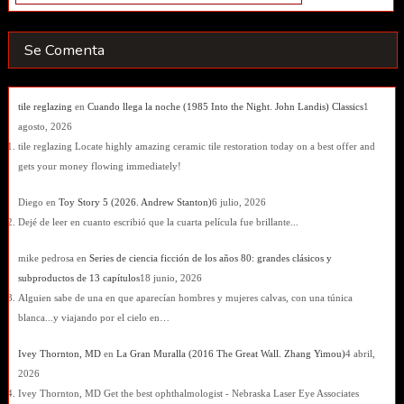
Se Comenta
tile reglazing
en
Cuando llega la noche (1985 Into the Night. John Landis) Classics
1
agosto, 2026
tile reglazing Locate highly amazing ceramic tile restoration today on a best offer and
gets your money flowing immediately!
Diego
en
Toy Story 5 (2026. Andrew Stanton)
6 julio, 2026
Dejé de leer en cuanto escribió que la cuarta película fue brillante...
mike pedrosa
en
Series de ciencia ficción de los años 80: grandes clásicos y
subproductos de 13 capítulos
18 junio, 2026
Alguien sabe de una en que aparecían hombres y mujeres calvas, con una túnica
blanca...y viajando por el cielo en…
Ivey Thornton, MD
en
La Gran Muralla (2016 The Great Wall. Zhang Yimou)
4 abril,
2026
Ivey Thornton, MD Get the best ophthalmologist - Nebraska Laser Eye Associates