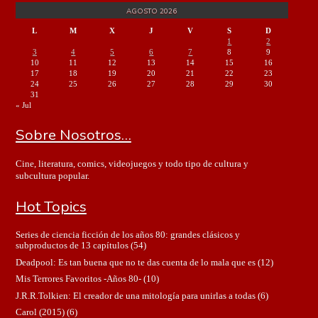
AGOSTO 2026
L
M
X
J
V
S
D
1
2
3
4
5
6
7
8
9
10
11
12
13
14
15
16
17
18
19
20
21
22
23
24
25
26
27
28
29
30
31
« Jul
Sobre Nosotros…
Cine, literatura, comics, videojuegos y todo tipo de cultura y
subcultura popular.
Hot Topics
Series de ciencia ficción de los años 80: grandes clásicos y
subproductos de 13 capítulos
(54)
Deadpool: Es tan buena que no te das cuenta de lo mala que es
(12)
Mis Terrores Favoritos -Años 80-
(10)
J.R.R.Tolkien: El creador de una mitología para unirlas a todas
(6)
Carol (2015)
(6)