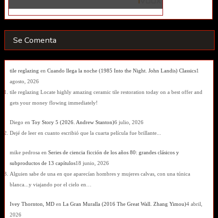
Se Comenta
tile reglazing
en
Cuando llega la noche (1985 Into the Night. John Landis) Classics
1
agosto, 2026
tile reglazing Locate highly amazing ceramic tile restoration today on a best offer and
gets your money flowing immediately!
Diego
en
Toy Story 5 (2026. Andrew Stanton)
6 julio, 2026
Dejé de leer en cuanto escribió que la cuarta película fue brillante...
mike pedrosa
en
Series de ciencia ficción de los años 80: grandes clásicos y
subproductos de 13 capítulos
18 junio, 2026
Alguien sabe de una en que aparecían hombres y mujeres calvas, con una túnica
blanca...y viajando por el cielo en…
Ivey Thornton, MD
en
La Gran Muralla (2016 The Great Wall. Zhang Yimou)
4 abril,
2026