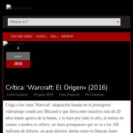
YOU ARE HERE :
HOME
»
TAG »
MEDIVH
4
junio
2016
Crítica: ‘Warcraft: El Origen» (2016)
Loren Lumiere
04 junio 2016
Cine
,
Featured
No Comment
Llega a los cines 'Warcraft' adaptación basada en el prestigioso
videojuego creado por Blizzard y que lleva entre nosotros más de 20
años dando guerra de la buena, y lo hace por todo lo alto, al menos en
cuanto a medios se refiere, un buen presupuesto que se va a los 160
millones de dólares, un gran director detrás como es Duncan Jones