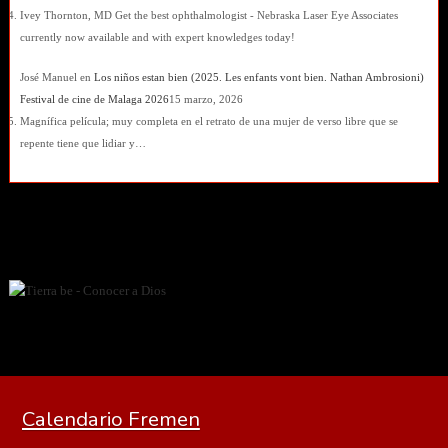
Ivey Thornton, MD Get the best ophthalmologist - Nebraska Laser Eye Associates
currently now available and with expert knowledges today!
José Manuel
en
Los niños estan bien (2025. Les enfants vont bien. Nathan Ambrosioni)
Festival de cine de Malaga 2026
15 marzo, 2026
Magnífica película; muy completa en el retrato de una mujer de verso libre que se
repente tiene que lidiar y…
Calendario Fremen