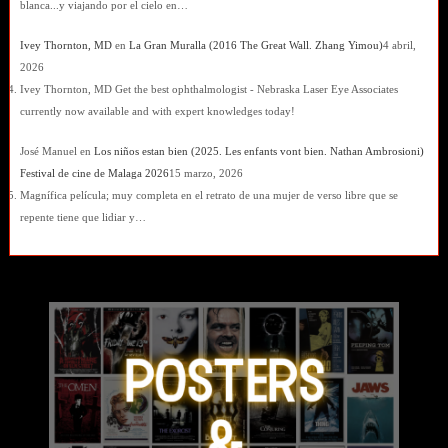
blanca...y viajando por el cielo en…
Ivey Thornton, MD
en
La Gran Muralla (2016 The Great Wall. Zhang Yimou)
4 abril,
2026
Ivey Thornton, MD Get the best ophthalmologist - Nebraska Laser Eye Associates
currently now available and with expert knowledges today!
José Manuel
en
Los niños estan bien (2025. Les enfants vont bien. Nathan Ambrosioni)
Festival de cine de Malaga 2026
15 marzo, 2026
Magnífica película; muy completa en el retrato de una mujer de verso libre que se
repente tiene que lidiar y…