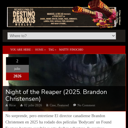
YOU ARE HERE :
HOME
»
TAG »
MATTY FINOCHIO
2
julio
2026
Night of the Reaper (2025. Brandon
Christensen)
Ricar
02 julio 2026
Cine
,
Featured
No Comment
No sorprende, pero entretiene El director canadiense Brandon
Christensen en 2025 ha rodado dos películas 'Bodycam' un Found