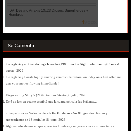
Se Comenta
tile reglazing
en
Cuando llega la noche (1985 Into the Night. John Landis) Classics
1
agosto, 2026
tile reglazing Locate highly amazing ceramic tile restoration today on a best offer and
gets your money flowing immediately!
Diego
en
Toy Story 5 (2026. Andrew Stanton)
6 julio, 2026
Dejé de leer en cuanto escribió que la cuarta película fue brillante...
mike pedrosa
en
Series de ciencia ficción de los años 80: grandes clásicos y
subproductos de 13 capítulos
18 junio, 2026
Alguien sabe de una en que aparecían hombres y mujeres calvas, con una túnica