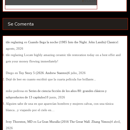
Se Comenta
tile reglazing
en
Cuando llega la noche (1985 Into the Night. John Landis) Classics
1
agosto, 2026
tile reglazing Locate highly amazing ceramic tile restoration today on a best offer and
gets your money flowing immediately!
Diego
en
Toy Story 5 (2026. Andrew Stanton)
6 julio, 2026
Dejé de leer en cuanto escribió que la cuarta película fue brillante...
mike pedrosa
en
Series de ciencia ficción de los años 80: grandes clásicos y
subproductos de 13 capítulos
18 junio, 2026
Alguien sabe de una en que aparecían hombres y mujeres calvas, con una túnica
blanca...y viajando por el cielo en…
Ivey Thornton, MD
en
La Gran Muralla (2016 The Great Wall. Zhang Yimou)
4 abril,
2026