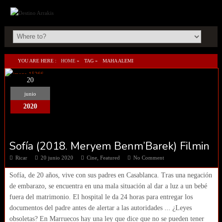
YOU ARE HERE :
HOME
»
TAG »
MAHA ALEMI
20
junio
2020
Sofía (2018. Meryem Benm’Barek) Filmin
Ricar
20 junio 2020
Cine
,
Featured
No Comment
Sofía, de 20 años, vive con sus padres en Casablanca. Tras una negación
de embarazo, se encuentra en una mala situación al dar a luz a un bebé
fuera del matrimonio. El hospital le da 24 horas para entregar los
documentos del padre antes de alertar a las autoridades ... ¿Leyes
obsoletas? En Marruecos hay una ley que dice que no se pueden tener