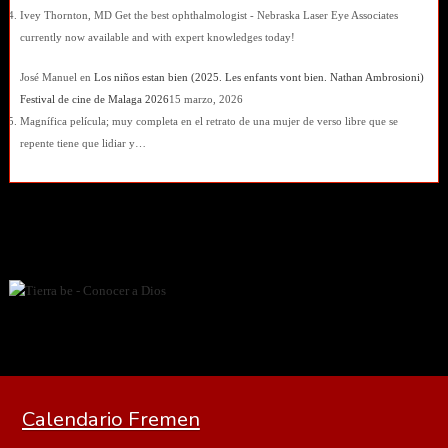
Ivey Thornton, MD Get the best ophthalmologist - Nebraska Laser Eye Associates
currently now available and with expert knowledges today!
José Manuel
en
Los niños estan bien (2025. Les enfants vont bien. Nathan Ambrosioni)
Festival de cine de Malaga 2026
15 marzo, 2026
Magnífica película; muy completa en el retrato de una mujer de verso libre que se
repente tiene que lidiar y…
Calendario Fremen