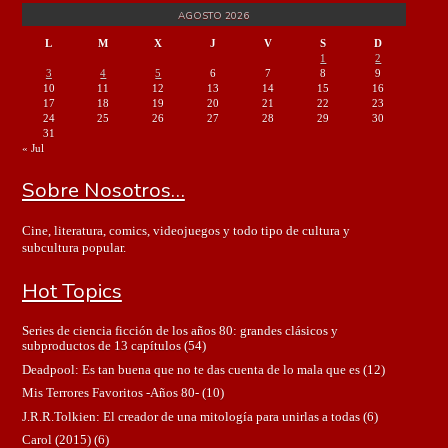
AGOSTO 2026
L
M
X
J
V
S
D
1
2
3
4
5
6
7
8
9
10
11
12
13
14
15
16
17
18
19
20
21
22
23
24
25
26
27
28
29
30
31
« Jul
Sobre Nosotros…
Cine, literatura, comics, videojuegos y todo tipo de cultura y
subcultura popular.
Hot Topics
Series de ciencia ficción de los años 80: grandes clásicos y
subproductos de 13 capítulos
(54)
Deadpool: Es tan buena que no te das cuenta de lo mala que es
(12)
Mis Terrores Favoritos -Años 80-
(10)
J.R.R.Tolkien: El creador de una mitología para unirlas a todas
(6)
Carol (2015)
(6)