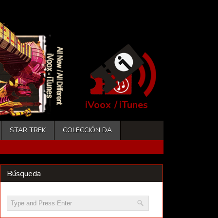
iVoox
/
iTunes
STAR TREK
COLECCIÓN DA
Búsqueda