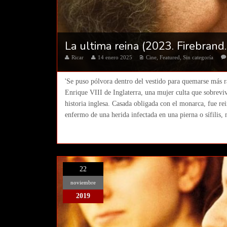
La ultima reina (2023. Firebrand
Ricar
14 enero 2025
Cine
,
Featured
,
Sin categoría
'Se puso pólvora dentro del vestido para quemarse más ráp
Enrique VIII de Inglaterra, una mujer culta que sobreviv
historia inglesa. Casada obligada con el monarca, fue r
enfermo de una herida infectada en una pierna o sífilis, 
22
noviembre
2019