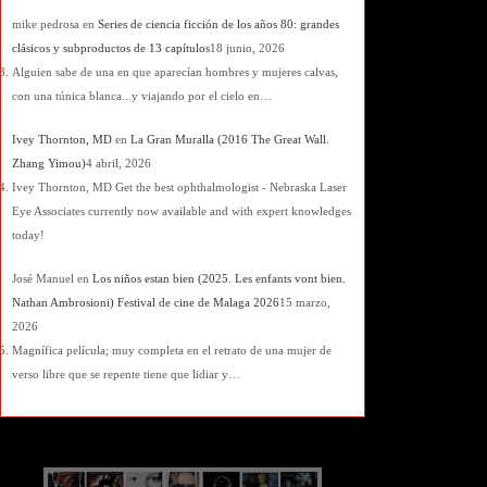
mike pedrosa
en
Series de ciencia ficción de los años 80: grandes
clásicos y subproductos de 13 capítulos
18 junio, 2026
Alguien sabe de una en que aparecían hombres y mujeres calvas,
con una túnica blanca...y viajando por el cielo en…
Ivey Thornton, MD
en
La Gran Muralla (2016 The Great Wall.
Zhang Yimou)
4 abril, 2026
Ivey Thornton, MD Get the best ophthalmologist - Nebraska Laser
Eye Associates currently now available and with expert knowledges
today!
José Manuel
en
Los niños estan bien (2025. Les enfants vont bien.
Nathan Ambrosioni) Festival de cine de Malaga 2026
15 marzo,
2026
Magnífica película; muy completa en el retrato de una mujer de
verso libre que se repente tiene que lidiar y…