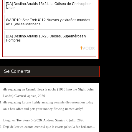
Se Comenta
tile reglazing
en
Cuando llega la noche (1985 Into the Night. John
Landis) Classics
1 agosto, 2026
tile reglazing Locate highly amazing ceramic tile restoration today
on a best offer and gets your money flowing immediately!
Diego
en
Toy Story 5 (2026. Andrew Stanton)
6 julio, 2026
Dejé de leer en cuanto escribió que la cuarta película fue brillante...