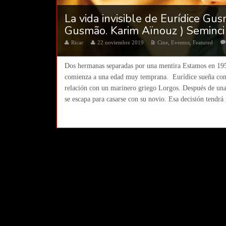
La vida invisible de Eurídice Gus
Gusmão. Karim Aïnouz ) Seminc
Ricar
22 noviembre 2019
Cine
,
Eventos
,
Featured
Dos hermanas separadas por una mentira Estamos en 195
comienza a una edad muy temprana. Eurídice sueña con 
relación con un marinero griego Lorgos. Después de un
se escapa para casarse con su novio. Esa decisión tendrá