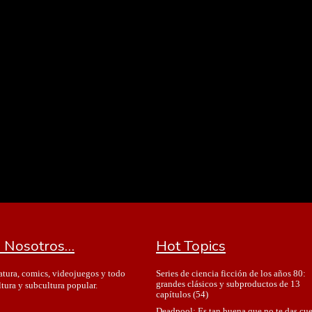
 Nosotros…
Hot Topics
Series de ciencia ficción de los años 80:
ratura, comics, videojuegos y todo
grandes clásicos y subproductos de 13
ltura y subcultura popular.
capítulos
(54)
Deadpool: Es tan buena que no te das cu