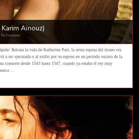
. Karim Aïnouz)
No Comment
ido' Retrata la vida de Katherine Parr, la sexta esposa del tirano rey
ió a ser ejecutada o al exilio por su esposo en un periodo oscuro de la
eina consorte desde 1543 hasta 1547, cuando ya estaba el rey muy
nunca ...