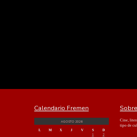
Calendario Fremen
Sobre
Cine, lite
AGOSTO 2026
tipo de cu
L
M
X
J
V
S
D
1
2