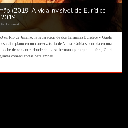
mão (2019. A vida invisível de Eurídice
i 2019
No Comment
0 en Río de Janeiro, la separación de dos hermanas Eurídice y Guida
estudiar piano en un conservatorio de Viena. Guida se enreda en una
a noche de romance, donde deja a su hermana para que la cubra, Guida
 graves consecuencias para ambas, ...