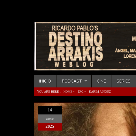
INICIO
PODCAST
CINE
SERIES
YOU ARE HERE :
HOME
»
TAG »
KARIM AÏNOUZ
14
enero
2025