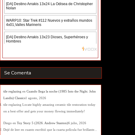
Se Comenta
tile reglazing
en
Cuando llega la noche (1985 Into the Night. John
Landis) Classics
1 agosto, 2026
tile reglazing Locate highly amazing ceramic tile restoration today
on a best offer and gets your money flowing immediately!
Diego
en
Toy Story 5 (2026. Andrew Stanton)
6 julio, 2026
Dejé de leer en cuanto escribió que la cuarta película fue brillante...