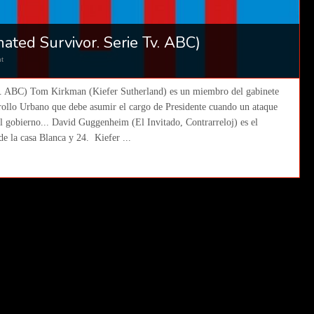
ted Survivor. Serie Tv. ABC)
t
v. ABC) Tom Kirkman (Kiefer Sutherland) es un miembro del gabinete
rrollo Urbano que debe asumir el cargo de Presidente cuando un ataque
el gobierno... David Guggenheim (El Invitado, Contrarreloj) es el
de la casa Blanca y 24. Kiefer ...