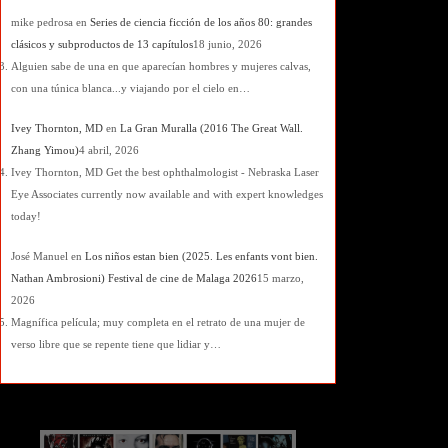
mike pedrosa
en
Series de ciencia ficción de los años 80: grandes
clásicos y subproductos de 13 capítulos
18 junio, 2026
Alguien sabe de una en que aparecían hombres y mujeres calvas,
con una túnica blanca...y viajando por el cielo en…
Ivey Thornton, MD
en
La Gran Muralla (2016 The Great Wall.
Zhang Yimou)
4 abril, 2026
Ivey Thornton, MD Get the best ophthalmologist - Nebraska Laser
Eye Associates currently now available and with expert knowledges
today!
José Manuel
en
Los niños estan bien (2025. Les enfants vont bien.
Nathan Ambrosioni) Festival de cine de Malaga 2026
15 marzo,
2026
Magnífica película; muy completa en el retrato de una mujer de
verso libre que se repente tiene que lidiar y…