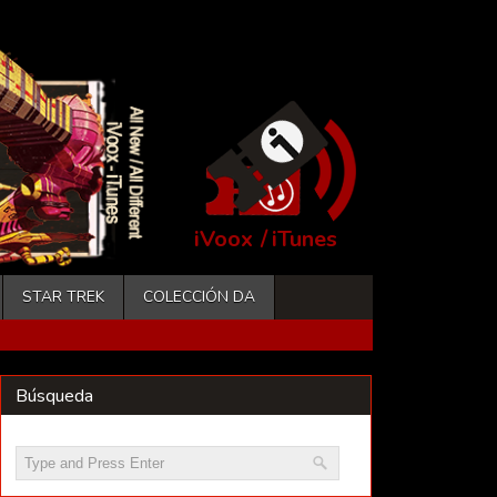
iVoox
/
iTunes
STAR TREK
COLECCIÓN DA
Búsqueda