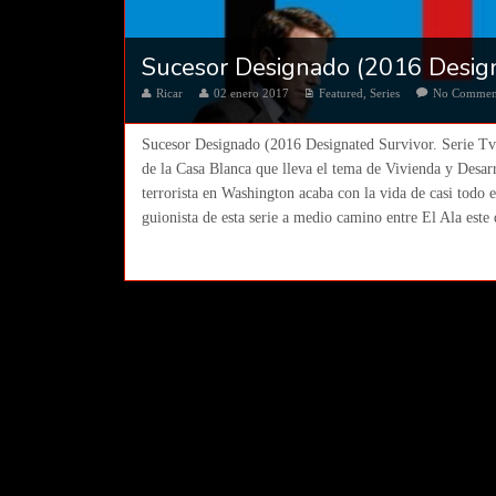
Sucesor Designado (2016 Designa
Ricar
02 enero 2017
Featured
,
Series
No Commen
Sucesor Designado (2016 Designated Survivor. Serie T
de la Casa Blanca que lleva el tema de Vivienda y Desa
terrorista en Washington acaba con la vida de casi todo 
guionista de esta serie a medio camino entre El Ala este 