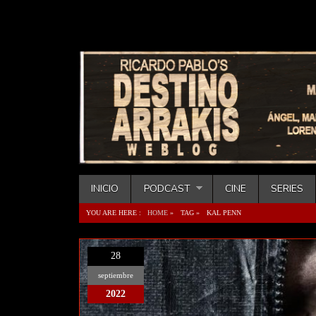
INICIO
PODCAST
CINE
SERIES
YOU ARE HERE :
HOME
»
TAG »
KAL PENN
28
septiembre
2022