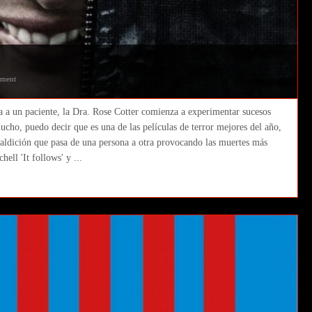
ment
a a un paciente, la Dra. Rose Cotter comienza a experimentar sucesos
cho, puedo decir que es una de las películas de terror mejores del año,
maldición que pasa de una persona a otra provocando las muertes más
ell 'It follows' y ...