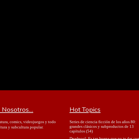
 Nosotros…
Hot Topics
Series de ciencia ficción de los años 80:
ratura, comics, videojuegos y todo
grandes clásicos y subproductos de 13
ltura y subcultura popular.
capítulos
(54)
Deadpool: Es tan buena que no te das cu