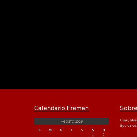
Calendario Fremen
Sobre
Cine, lite
AGOSTO 2026
tipo de cu
L
M
X
J
V
S
D
1
2